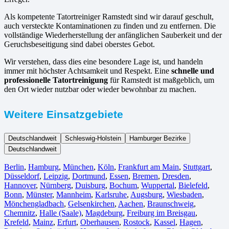
Als kompetente Tatortreiniger Ramstedt sind wir darauf geschult,
auch versteckte Kontaminationen zu finden und zu entfernen. Die
vollständige Wiederherstellung der anfänglichen Sauberkeit und der
Geruchsbeseitigung sind dabei oberstes Gebot.
Wir verstehen, dass dies eine besondere Lage ist, und handeln
immer mit höchster Achtsamkeit und Respekt. Eine
schnelle und
professionelle Tatortreinigung
für Ramstedt ist maßgeblich, um
den Ort wieder nutzbar oder wieder bewohnbar zu machen.
Weitere Einsatzgebiete
Deutschlandweit
Schleswig-Holstein
Hamburger Bezirke
Deutschlandweit
Berlin⁠
,
Hamburg
,
München
,
Köln⁠
,
Frankfurt am Main
,
Stuttgart
,
Düsseldorf
,
Leipzig
,
Dortmund
,
Essen
,
Bremen
,
Dresden
,
Hannover
,
Nürnberg
,
Duisburg⁠
,
Bochum
,
Wuppertal⁠
,
Bielefeld⁠
,
Bonn⁠
,
Münster⁠
,
Mannheim
,
Karlsruhe
,
Augsburg
,
Wiesbaden⁠
,
Mönchengladbach⁠
,
Gelsenkirchen⁠
,
Aachen⁠
,
Braunschweig
,
Chemnitz⁠
,
Halle (Saale)
⁠,
Magdeburg
,
Freiburg im Breisgau
⁠,
Krefeld⁠
,
Mainz⁠
,
Erfurt
,
Oberhausen⁠
,
Rostock⁠
,
Kassel⁠
,
Hagen
,