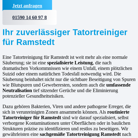
Jetzt anfragen
01590 14 60 97 8
Ihr zuverlässiger Tatortreiniger
für Ramstedt
Eine Tatortreinigung für Ramstedt ist weit mehr als eine normale
Säuberung; sie ist eine
spezialisierte Leistung
, die nach
dramatischen Vorkommnissen wie einem Unfall, einem plötzlichen
Suizid oder einem natürlichen Todesfall notwendig wird. Die
Säuberung beinhaltet nicht nur die sichtbare Beseitigung von Spuren
wie Blutspuren und Geweberesten, sondern auch die
umfassende
Neutralisation
tief sitzender Gerüche und die Eliminierung
potenzieller Gesundheitsrisiken.
Dazu gehören Bakterien, Viren und andere pathogene Erreger, die
sich in verunreinigten Zonen ansammeln können. Als
routinierte
Tatortreiniger für Ramstedt
sind wir darauf spezialisiert, selbst
verborgene Kontaminationen unter Oberflächen oder in baulichen
Strukturen präzise zu identifizieren und restlos zu beseitigen. Wir
gewährleisten eine
sachgemäße Tatortreinigung Ramstedt
nach