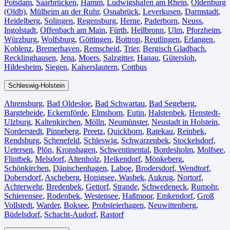
Potsdam
,
Saarbrücken⁠
,
Hamm
,
Ludwigshafen am Rhein
⁠,
Oldenburg
(Oldb)
,
Mülheim an der Ruhr
,
Osnabrück⁠
,
Leverkusen
,
Darmstadt⁠
,
Heidelberg
,
Solingen
,
Regensburg
,
Herne⁠
,
Paderborn
,
Neuss
,
Ingolstadt
,
Offenbach am Main
,
Fürth⁠
,
Heilbronn
,
Ulm⁠
,
Pforzheim
,
Würzburg
,
Wolfsburg⁠
,
Göttingen
,
Bottrop
,
Reutlingen
,
Erlangen⁠
,
Koblenz
,
Bremerhaven⁠
,
Remscheid
,
Trier⁠
,
Bergisch Gladbach
,
Recklinghausen
,
Jena⁠
,
Moers⁠
,
Salzgitter⁠
,
Hanau
,
Gütersloh
,
Hildesheim⁠
,
Siegen⁠
,
Kaiserslautern⁠
,
Cottbus⁠
Schleswig-Holstein
Ahrensburg
,
Bad Oldesloe
,
Bad Schwartau
,
Bad Segeberg
,
Bargteheide
,
Eckernförde
,
Elmshorn
,
Eutin
,
Halstenbek
,
Henstedt-
Ulzburg
,
Kaltenkirchen
,
Mölln
,
Neumünster
,
Neustadt in Holstein
,
Norderstedt
,
Pinneberg
,
Preetz
,
Quickborn
,
Ratekau
,
Reinbek
,
Rendsburg
,
Schenefeld
,
Schleswig
,
Schwarzenbek
,
Stockelsdorf
,
Uetersen
,
Plön
,
Kronshagen
,
Schwentinental
,
Bordesholm
,
Molfsee
,
Flintbek
,
Melsdorf
,
Altenholz
,
Heikendorf
,
Mönkeberg
,
Schönkirchen
,
Dänischenhagen
,
Laboe
,
Brodersdorf
,
Wendtorf
,
Dobersdorf
,
Ascheberg
,
Honigsee
,
Wasbek
,
Aukrug
,
Nortorf
,
Achterwehr
,
Bredenbek
,
Gettorf
,
Strande
,
Schwedeneck
,
Rumohr
,
Schierensee
,
Rodenbek
,
Westensee
,
Haßmoor
,
Emkendorf
,
Groß
Vollstedt
,
Warder
,
Boksee
,
Probsteierhagen
,
Neuwittenberg
,
Büdelsdorf
,
Schacht-Audorf
,
Rastorf