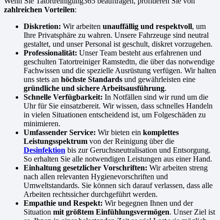
Wenn Sie Tatortreinigung365 beauftragen, profitieren Sie von
zahlreichen Vorteilen
:
Diskretion:
Wir arbeiten
unauffällig und respektvoll
, um
Ihre Privatsphäre zu wahren. Unsere Fahrzeuge sind neutral
gestaltet, und unser Personal ist geschult, diskret vorzugehen.
Professionalität:
Unser Team besteht aus erfahrenen und
geschulten Tatortreiniger Ramstedtn, die über das notwendige
Fachwissen und die spezielle Ausrüstung verfügen. Wir halten
uns stets an
höchste Standards
und gewährleisten eine
gründliche und sichere Arbeitsausführung
.
Schnelle Verfügbarkeit:
In Notfällen sind wir rund um die
Uhr für Sie einsatzbereit. Wir wissen, dass schnelles Handeln
in vielen Situationen entscheidend ist, um Folgeschäden zu
minimieren.
Umfassender Service:
Wir bieten ein
komplettes
Leistungsspektrum
von der Reinigung über die
Desinfektion
bis zur Geruchsneutralisation und Entsorgung.
So erhalten Sie alle notwendigen Leistungen aus einer Hand.
Einhaltung gesetzlicher Vorschriften:
Wir arbeiten streng
nach allen relevanten Hygienevorschriften und
Umweltstandards. Sie können sich darauf verlassen, dass alle
Arbeiten rechtssicher durchgeführt werden.
Empathie und Respekt:
Wir begegnen Ihnen und der
Situation
mit größtem Einfühlungsvermögen
. Unser Ziel ist