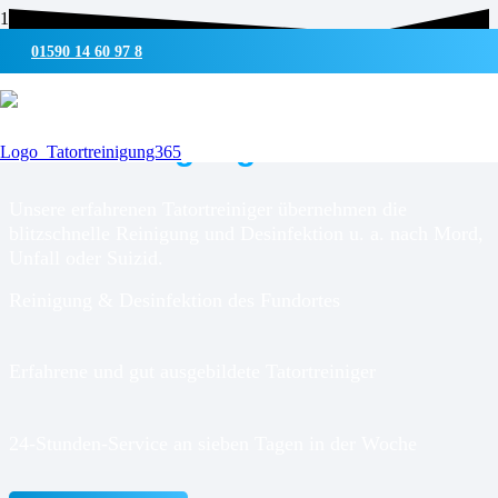
01590 14 60 97 8
UMWELTSCHONENDE REINIGUNG & DESINFEKTION
Tatortreinigung für
Ramstedt
Unsere erfahrenen Tatortreiniger übernehmen die
blitzschnelle Reinigung und Desinfektion u. a. nach Mord,
Unfall oder Suizid.
Reinigung & Desinfektion des Fundortes
Erfahrene und gut ausgebildete Tatortreiniger
24-Stunden-Service an sieben Tagen in der Woche