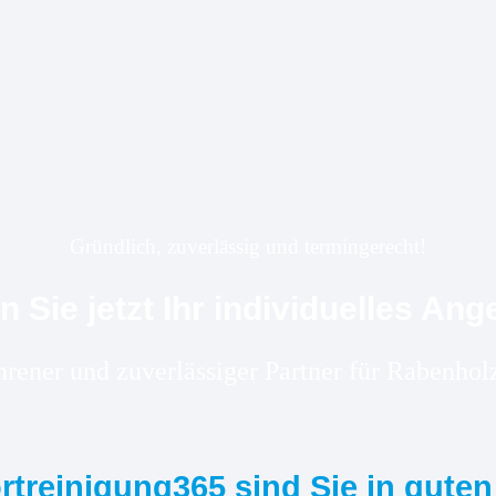
Gründlich, zuverlässig und termingerecht!
n Sie jetzt Ihr individuelles Ang
ahrener und zuverlässiger Partner für Rabenh
ortreinigung365 sind Sie in gute