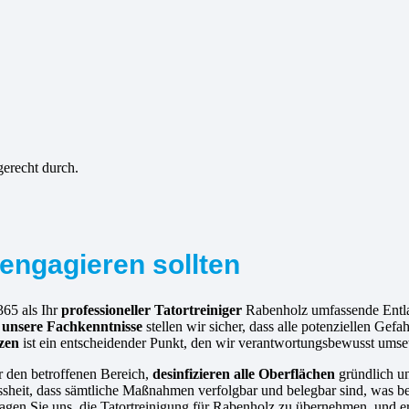
gerecht durch.
engagieren sollten
365 als Ihr
professioneller Tatortreiniger
Rabenholz umfassende Entla
h
unsere Fachkenntnisse
stellen wir sicher, dass alle potenziellen Gef
zen
ist ein entscheidender Punkt, den wir verantwortungsbewusst umse
r den betroffenen Bereich,
desinfizieren alle Oberflächen
gründlich 
heit, dass sämtliche Maßnahmen verfolgbar und belegbar sind, was bei
uftragen Sie uns, die Tatortreinigung für Rabenholz zu übernehmen, und 