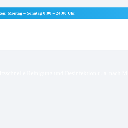
iten: Montag – Sonntag 0:00 – 24:00 Uhr
enholz
itzschnelle Reinigung und Desinfektion u. a. nach Mo