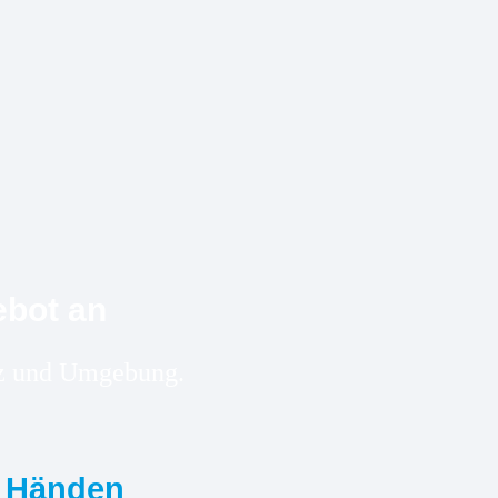
ebot an
olz und Umgebung.
n Händen