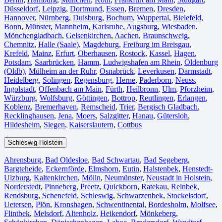
Düsseldorf
,
Leipzig
,
Dortmund
,
Essen
,
Bremen
,
Dresden
,
Hannover
,
Nürnberg
,
Duisburg⁠
,
Bochum
,
Wuppertal⁠
,
Bielefeld⁠
,
Bonn⁠
,
Münster⁠
,
Mannheim
,
Karlsruhe
,
Augsburg
,
Wiesbaden⁠
,
Mönchengladbach⁠
,
Gelsenkirchen⁠
,
Aachen⁠
,
Braunschweig
,
Chemnitz⁠
,
Halle (Saale)
⁠,
Magdeburg
,
Freiburg im Breisgau
⁠,
Krefeld⁠
,
Mainz⁠
,
Erfurt
,
Oberhausen⁠
,
Rostock⁠
,
Kassel⁠
,
Hagen
,
Potsdam
,
Saarbrücken⁠
,
Hamm
,
Ludwigshafen am Rhein
⁠,
Oldenburg
(Oldb)
,
Mülheim an der Ruhr
,
Osnabrück⁠
,
Leverkusen
,
Darmstadt⁠
,
Heidelberg
,
Solingen
,
Regensburg
,
Herne⁠
,
Paderborn
,
Neuss
,
Ingolstadt
,
Offenbach am Main
,
Fürth⁠
,
Heilbronn
,
Ulm⁠
,
Pforzheim
,
Würzburg
,
Wolfsburg⁠
,
Göttingen
,
Bottrop
,
Reutlingen
,
Erlangen⁠
,
Koblenz
,
Bremerhaven⁠
,
Remscheid
,
Trier⁠
,
Bergisch Gladbach
,
Recklinghausen
,
Jena⁠
,
Moers⁠
,
Salzgitter⁠
,
Hanau
,
Gütersloh
,
Hildesheim⁠
,
Siegen⁠
,
Kaiserslautern⁠
,
Cottbus⁠
Schleswig-Holstein
Ahrensburg
,
Bad Oldesloe
,
Bad Schwartau
,
Bad Segeberg
,
Bargteheide
,
Eckernförde
,
Elmshorn
,
Eutin
,
Halstenbek
,
Henstedt-
Ulzburg
,
Kaltenkirchen
,
Mölln
,
Neumünster
,
Neustadt in Holstein
,
Norderstedt
,
Pinneberg
,
Preetz
,
Quickborn
,
Ratekau
,
Reinbek
,
Rendsburg
,
Schenefeld
,
Schleswig
,
Schwarzenbek
,
Stockelsdorf
,
Uetersen
,
Plön
,
Kronshagen
,
Schwentinental
,
Bordesholm
,
Molfsee
,
Flintbek
,
Melsdorf
,
Altenholz
,
Heikendorf
,
Mönkeberg
,