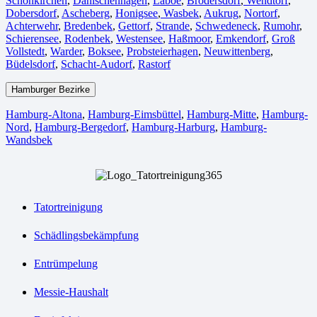
Schönkirchen
,
Dänischenhagen
,
Laboe
,
Brodersdorf
,
Wendtorf
,
Dobersdorf
,
Ascheberg
,
Honigsee
,
Wasbek
,
Aukrug
,
Nortorf
,
Achterwehr
,
Bredenbek
,
Gettorf
,
Strande
,
Schwedeneck
,
Rumohr
,
Schierensee
,
Rodenbek
,
Westensee
,
Haßmoor
,
Emkendorf
,
Groß
Vollstedt
,
Warder
,
Boksee
,
Probsteierhagen
,
Neuwittenberg
,
Büdelsdorf
,
Schacht-Audorf
,
Rastorf
Hamburger Bezirke
Hamburg-Altona
,
Hamburg-Eimsbüttel
,
Hamburg-Mitte
,
Hamburg-
Nord
,
Hamburg-Bergedorf
,
Hamburg-Harburg
,
Hamburg-
Wandsbek
Tatortreinigung
Schädlingsbekämpfung
Entrümpelung
Messie-Haushalt