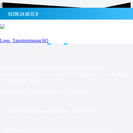
01590 14 60 97 8
UMWELTSCHONENDE REINIGUNG & DESINFEKTION
Tatortreinigung für
Padenstedt
Unsere erfahrenen Tatortreiniger übernehmen die
blitzschnelle Reinigung und Desinfektion u. a. nach Mord,
Unfall oder Suizid.
Reinigung & Desinfektion des Fundortes
Erfahrene und gut ausgebildete Tatortreiniger
24-Stunden-Service an sieben Tagen in der Woche