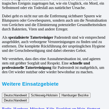
tragisches Ereignis zugetragen hat, wie ein Unglück, ein Mord, ein
Selbstmord oder ein Todesfall aus natürlicher Ursache.
Dabei geht es nicht nur um die Entfernung sichtbarer Spuren wie
Blutspuren oder Gewebespuren, sondern auch um die Neutralisation
von Gerüchen und die Eliminierung potenzieller Gesundheitsrisiken
durch Bakterien, Viren und andere Erreger.
Als
spezialisierte Tatortreiniger
Padenstedt sind wir entsprechend
ausgebildet, auch verborgene Verunreinigungen zu finden und zu
entfernen. Die komplette Rückführung der ursprünglichen Hygiene
und der Geruchsbeseitigung sind dabei oberstes Gebot.
Wir verstehen, dass dies eine Ausnahmesituation ist, und agieren
stets mit größter Sorgfalt und Respekt. Eine
schnelle und
professionelle Tatortreinigung
für Padenstedt ist maßgeblich, um
den Ort wieder nutzbar oder wieder bewohnbar zu machen.
Weitere Einsatzgebiete
Deutschlandweit
Schleswig-Holstein
Hamburger Bezirke
Deutschlandweit
Berlin⁠
,
Hamburg
,
München
,
Köln⁠
,
Frankfurt am Main
,
Stuttgart
,