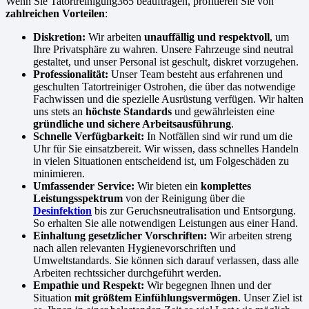
Wenn Sie Tatortreinigung365 beauftragen, profitieren Sie von
zahlreichen Vorteilen
:
Diskretion:
Wir arbeiten
unauffällig und respektvoll
, um
Ihre Privatsphäre zu wahren. Unsere Fahrzeuge sind neutral
gestaltet, und unser Personal ist geschult, diskret vorzugehen.
Professionalität:
Unser Team besteht aus erfahrenen und
geschulten Tatortreiniger Ostrohen, die über das notwendige
Fachwissen und die spezielle Ausrüstung verfügen. Wir halten
uns stets an
höchste Standards
und gewährleisten eine
gründliche und sichere Arbeitsausführung
.
Schnelle Verfügbarkeit:
In Notfällen sind wir rund um die
Uhr für Sie einsatzbereit. Wir wissen, dass schnelles Handeln
in vielen Situationen entscheidend ist, um Folgeschäden zu
minimieren.
Umfassender Service:
Wir bieten ein
komplettes
Leistungsspektrum
von der Reinigung über die
Desinfektion
bis zur Geruchsneutralisation und Entsorgung.
So erhalten Sie alle notwendigen Leistungen aus einer Hand.
Einhaltung gesetzlicher Vorschriften:
Wir arbeiten streng
nach allen relevanten Hygienevorschriften und
Umweltstandards. Sie können sich darauf verlassen, dass alle
Arbeiten rechtssicher durchgeführt werden.
Empathie und Respekt:
Wir begegnen Ihnen und der
Situation
mit größtem Einfühlungsvermögen
. Unser Ziel ist