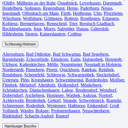
(Oldb)
,
Mülheim an der Ruhr
,
Osnabrück⁠
,
Leverkusen
,
Darmstadt⁠
,
Heidelberg
,
Solingen
,
Regensburg
,
Herne⁠
,
Paderborn
,
Neuss
,
Ingolstadt
,
Offenbach am Main
,
Fürth⁠
,
Heilbronn
,
Ulm⁠
,
Pforzheim
,
Würzburg
,
Wolfsburg⁠
,
Göttingen
,
Bottrop
,
Reutlingen
,
Erlangen⁠
,
Koblenz
,
Bremerhaven⁠
,
Remscheid
,
Trier⁠
,
Bergisch Gladbach
,
Recklinghausen
,
Jena⁠
,
Moers⁠
,
Salzgitter⁠
,
Hanau
,
Gütersloh
,
Hildesheim⁠
,
Siegen⁠
,
Kaiserslautern⁠
,
Cottbus⁠
Schleswig-Holstein
Ahrensburg
,
Bad Oldesloe
,
Bad Schwartau
,
Bad Segeberg
,
Bargteheide
,
Eckernförde
,
Elmshorn
,
Eutin
,
Halstenbek
,
Henstedt-
Ulzburg
,
Kaltenkirchen
,
Mölln
,
Neumünster
,
Neustadt in Holstein
,
Norderstedt
,
Pinneberg
,
Preetz
,
Quickborn
,
Ratekau
,
Reinbek
,
Rendsburg
,
Schenefeld
,
Schleswig
,
Schwarzenbek
,
Stockelsdorf
,
Uetersen
,
Plön
,
Kronshagen
,
Schwentinental
,
Bordesholm
,
Molfsee
,
Flintbek
,
Melsdorf
,
Altenholz
,
Heikendorf
,
Mönkeberg
,
Schönkirchen
,
Dänischenhagen
,
Laboe
,
Brodersdorf
,
Wendtorf
,
Dobersdorf
,
Ascheberg
,
Honigsee
,
Wasbek
,
Aukrug
,
Nortorf
,
Achterwehr
,
Bredenbek
,
Gettorf
,
Strande
,
Schwedeneck
,
Rumohr
,
Schierensee
,
Rodenbek
,
Westensee
,
Haßmoor
,
Emkendorf
,
Groß
Vollstedt
,
Warder
,
Boksee
,
Probsteierhagen
,
Neuwittenberg
,
Büdelsdorf
,
Schacht-Audorf
,
Rastorf
Hamburger Bezirke