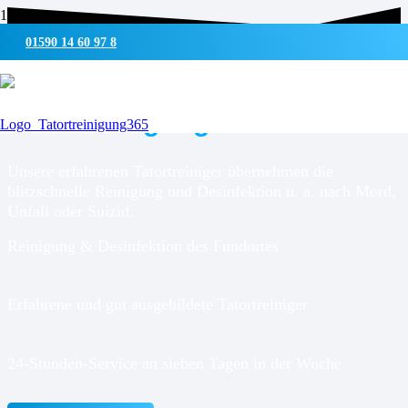
01590 14 60 97 8
UMWELTSCHONENDE REINIGUNG & DESINFEKTION
Tatortreinigung für
Ostrohe
Unsere erfahrenen Tatortreiniger übernehmen die
blitzschnelle Reinigung und Desinfektion u. a. nach Mord,
Unfall oder Suizid.
Reinigung & Desinfektion des Fundortes
Erfahrene und gut ausgebildete Tatortreiniger
24-Stunden-Service an sieben Tagen in der Woche