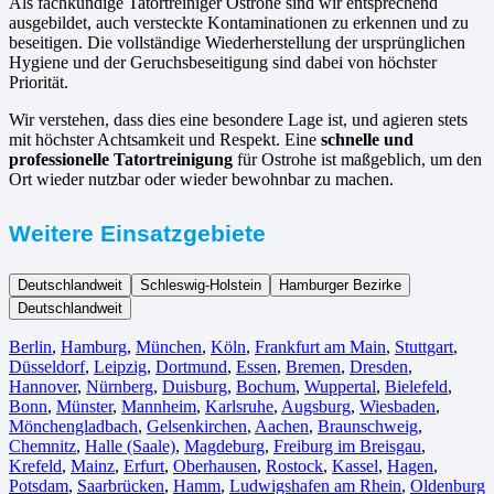
Als fachkundige Tatortreiniger Ostrohe sind wir entsprechend
ausgebildet, auch versteckte Kontaminationen zu erkennen und zu
beseitigen. Die vollständige Wiederherstellung der ursprünglichen
Hygiene und der Geruchsbeseitigung sind dabei von höchster
Priorität.
Wir verstehen, dass dies eine besondere Lage ist, und agieren stets
mit höchster Achtsamkeit und Respekt. Eine
schnelle und
professionelle Tatortreinigung
für Ostrohe ist maßgeblich, um den
Ort wieder nutzbar oder wieder bewohnbar zu machen.
Weitere Einsatzgebiete
Deutschlandweit
Schleswig-Holstein
Hamburger Bezirke
Deutschlandweit
Berlin⁠
,
Hamburg
,
München
,
Köln⁠
,
Frankfurt am Main
,
Stuttgart
,
Düsseldorf
,
Leipzig
,
Dortmund
,
Essen
,
Bremen
,
Dresden
,
Hannover
,
Nürnberg
,
Duisburg⁠
,
Bochum
,
Wuppertal⁠
,
Bielefeld⁠
,
Bonn⁠
,
Münster⁠
,
Mannheim
,
Karlsruhe
,
Augsburg
,
Wiesbaden⁠
,
Mönchengladbach⁠
,
Gelsenkirchen⁠
,
Aachen⁠
,
Braunschweig
,
Chemnitz⁠
,
Halle (Saale)
⁠,
Magdeburg
,
Freiburg im Breisgau
⁠,
Krefeld⁠
,
Mainz⁠
,
Erfurt
,
Oberhausen⁠
,
Rostock⁠
,
Kassel⁠
,
Hagen
,
Potsdam
,
Saarbrücken⁠
,
Hamm
,
Ludwigshafen am Rhein
⁠,
Oldenburg