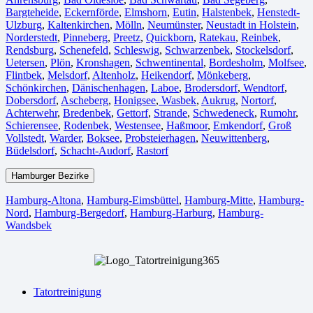
Bargteheide
,
Eckernförde
,
Elmshorn
,
Eutin
,
Halstenbek
,
Henstedt-
Ulzburg
,
Kaltenkirchen
,
Mölln
,
Neumünster
,
Neustadt in Holstein
,
Norderstedt
,
Pinneberg
,
Preetz
,
Quickborn
,
Ratekau
,
Reinbek
,
Rendsburg
,
Schenefeld
,
Schleswig
,
Schwarzenbek
,
Stockelsdorf
,
Uetersen
,
Plön
,
Kronshagen
,
Schwentinental
,
Bordesholm
,
Molfsee
,
Flintbek
,
Melsdorf
,
Altenholz
,
Heikendorf
,
Mönkeberg
,
Schönkirchen
,
Dänischenhagen
,
Laboe
,
Brodersdorf
,
Wendtorf
,
Dobersdorf
,
Ascheberg
,
Honigsee
,
Wasbek
,
Aukrug
,
Nortorf
,
Achterwehr
,
Bredenbek
,
Gettorf
,
Strande
,
Schwedeneck
,
Rumohr
,
Schierensee
,
Rodenbek
,
Westensee
,
Haßmoor
,
Emkendorf
,
Groß
Vollstedt
,
Warder
,
Boksee
,
Probsteierhagen
,
Neuwittenberg
,
Büdelsdorf
,
Schacht-Audorf
,
Rastorf
Hamburger Bezirke
Hamburg-Altona
,
Hamburg-Eimsbüttel
,
Hamburg-Mitte
,
Hamburg-
Nord
,
Hamburg-Bergedorf
,
Hamburg-Harburg
,
Hamburg-
Wandsbek
Tatortreinigung