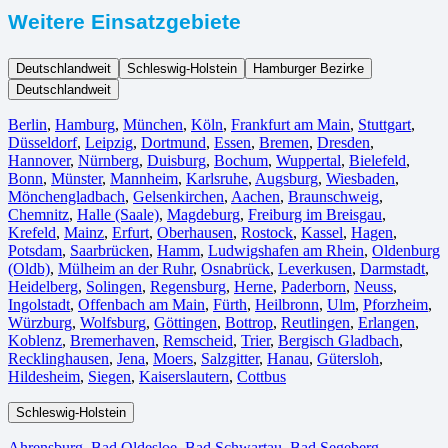
Weitere Einsatzgebiete
Deutschlandweit
Schleswig-Holstein
Hamburger Bezirke
Deutschlandweit
Berlin⁠
,
Hamburg
,
München
,
Köln⁠
,
Frankfurt am Main
,
Stuttgart
,
Düsseldorf
,
Leipzig
,
Dortmund
,
Essen
,
Bremen
,
Dresden
,
Hannover
,
Nürnberg
,
Duisburg⁠
,
Bochum
,
Wuppertal⁠
,
Bielefeld⁠
,
Bonn⁠
,
Münster⁠
,
Mannheim
,
Karlsruhe
,
Augsburg
,
Wiesbaden⁠
,
Mönchengladbach⁠
,
Gelsenkirchen⁠
,
Aachen⁠
,
Braunschweig
,
Chemnitz⁠
,
Halle (Saale)
⁠,
Magdeburg
,
Freiburg im Breisgau
⁠,
Krefeld⁠
,
Mainz⁠
,
Erfurt
,
Oberhausen⁠
,
Rostock⁠
,
Kassel⁠
,
Hagen
,
Potsdam
,
Saarbrücken⁠
,
Hamm
,
Ludwigshafen am Rhein
⁠,
Oldenburg
(Oldb)
,
Mülheim an der Ruhr
,
Osnabrück⁠
,
Leverkusen
,
Darmstadt⁠
,
Heidelberg
,
Solingen
,
Regensburg
,
Herne⁠
,
Paderborn
,
Neuss
,
Ingolstadt
,
Offenbach am Main
,
Fürth⁠
,
Heilbronn
,
Ulm⁠
,
Pforzheim
,
Würzburg
,
Wolfsburg⁠
,
Göttingen
,
Bottrop
,
Reutlingen
,
Erlangen⁠
,
Koblenz
,
Bremerhaven⁠
,
Remscheid
,
Trier⁠
,
Bergisch Gladbach
,
Recklinghausen
,
Jena⁠
,
Moers⁠
,
Salzgitter⁠
,
Hanau
,
Gütersloh
,
Hildesheim⁠
,
Siegen⁠
,
Kaiserslautern⁠
,
Cottbus⁠
Schleswig-Holstein
Ahrensburg
,
Bad Oldesloe
,
Bad Schwartau
,
Bad Segeberg
,