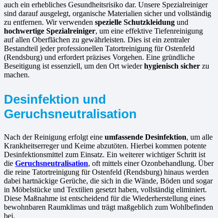
auch ein erhebliches Gesundheitsrisiko dar. Unsere Spezialreiniger
sind darauf ausgelegt, organische Materialien sicher und vollständig
zu entfernen. Wir verwenden
spezielle Schutzkleidung
und
hochwertige Spezialreiniger
, um eine effektive Tiefenreinigung
auf allen Oberflächen zu gewährleisten. Dies ist ein zentraler
Bestandteil jeder professionellen Tatortreinigung für Ostenfeld
(Rendsburg) und erfordert präzises Vorgehen. Eine gründliche
Beseitigung ist essenziell, um den Ort wieder
hygienisch sicher
zu
machen.
Desinfektion und
Geruchsneutralisation
Nach der Reinigung erfolgt eine
umfassende Desinfektion
, um alle
Krankheitserreger und Keime abzutöten. Hierbei kommen potente
Desinfektionsmittel zum Einsatz. Ein weiterer wichtiger Schritt ist
die
Geruchsneutralisation
, oft mittels einer Ozonbehandlung. Über
die reine Tatortreinigung für Ostenfeld (Rendsburg) hinaus werden
dabei hartnäckige Gerüche, die sich in die Wände, Böden und sogar
in Möbelstücke und Textilien gesetzt haben, vollständig eliminiert.
Diese Maßnahme ist entscheidend für die Wiederherstellung eines
bewohnbaren Raumklimas und trägt maßgeblich zum Wohlbefinden
bei.