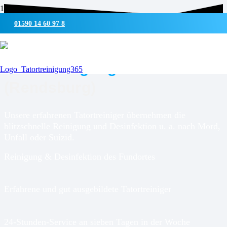
01590 14 60 97 8
UMWELTSCHONENDE REINIGUNG & DESINFEKTION
Tatortreinigung für
Ostenfeld
(Rendsburg)
Unsere erfahrenen Tatortreiniger übernehmen die
blitzschnelle Reinigung und Desinfektion u. a. nach Mord,
Unfall oder Suizid.
Reinigung & Desinfektion des Fundortes
Erfahrene und gut ausgebildete Tatortreiniger
24-Stunden-Service an sieben Tagen in der Woche