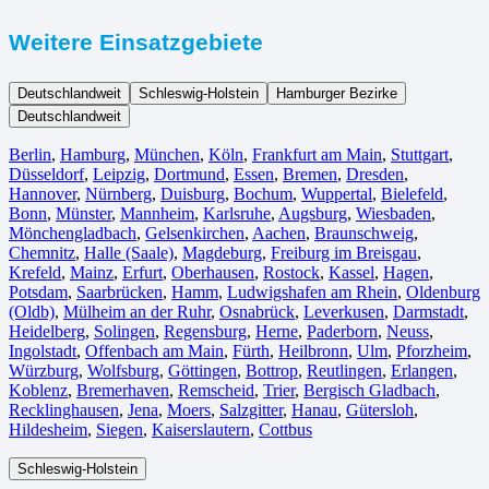
Weitere Einsatzgebiete
Deutschlandweit
Schleswig-Holstein
Hamburger Bezirke
Deutschlandweit
Berlin⁠
,
Hamburg
,
München
,
Köln⁠
,
Frankfurt am Main
,
Stuttgart
,
Düsseldorf
,
Leipzig
,
Dortmund
,
Essen
,
Bremen
,
Dresden
,
Hannover
,
Nürnberg
,
Duisburg⁠
,
Bochum
,
Wuppertal⁠
,
Bielefeld⁠
,
Bonn⁠
,
Münster⁠
,
Mannheim
,
Karlsruhe
,
Augsburg
,
Wiesbaden⁠
,
Mönchengladbach⁠
,
Gelsenkirchen⁠
,
Aachen⁠
,
Braunschweig
,
Chemnitz⁠
,
Halle (Saale)
⁠,
Magdeburg
,
Freiburg im Breisgau
⁠,
Krefeld⁠
,
Mainz⁠
,
Erfurt
,
Oberhausen⁠
,
Rostock⁠
,
Kassel⁠
,
Hagen
,
Potsdam
,
Saarbrücken⁠
,
Hamm
,
Ludwigshafen am Rhein
⁠,
Oldenburg
(Oldb)
,
Mülheim an der Ruhr
,
Osnabrück⁠
,
Leverkusen
,
Darmstadt⁠
,
Heidelberg
,
Solingen
,
Regensburg
,
Herne⁠
,
Paderborn
,
Neuss
,
Ingolstadt
,
Offenbach am Main
,
Fürth⁠
,
Heilbronn
,
Ulm⁠
,
Pforzheim
,
Würzburg
,
Wolfsburg⁠
,
Göttingen
,
Bottrop
,
Reutlingen
,
Erlangen⁠
,
Koblenz
,
Bremerhaven⁠
,
Remscheid
,
Trier⁠
,
Bergisch Gladbach
,
Recklinghausen
,
Jena⁠
,
Moers⁠
,
Salzgitter⁠
,
Hanau
,
Gütersloh
,
Hildesheim⁠
,
Siegen⁠
,
Kaiserslautern⁠
,
Cottbus⁠
Schleswig-Holstein