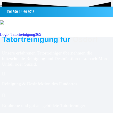
01590 14 60 97 8
UMWELTSCHONENDE REINIGUNG & DESINFEKTION
Tatortreinigung für
Osdorf
Unsere erfahrenen Tatortreiniger übernehmen die
blitzschnelle Reinigung und Desinfektion u. a. nach Mord,
Unfall oder Suizid.
Reinigung & Desinfektion des Fundortes
Erfahrene und gut ausgebildete Tatortreiniger