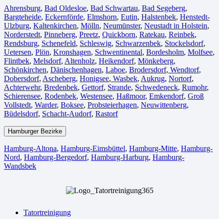
Ahrensburg
,
Bad Oldesloe
,
Bad Schwartau
,
Bad Segeberg
,
Bargteheide
,
Eckernförde
,
Elmshorn
,
Eutin
,
Halstenbek
,
Henstedt-
Ulzburg
,
Kaltenkirchen
,
Mölln
,
Neumünster
,
Neustadt in Holstein
,
Norderstedt
,
Pinneberg
,
Preetz
,
Quickborn
,
Ratekau
,
Reinbek
,
Rendsburg
,
Schenefeld
,
Schleswig
,
Schwarzenbek
,
Stockelsdorf
,
Uetersen
,
Plön
,
Kronshagen
,
Schwentinental
,
Bordesholm
,
Molfsee
,
Flintbek
,
Melsdorf
,
Altenholz
,
Heikendorf
,
Mönkeberg
,
Schönkirchen
,
Dänischenhagen
,
Laboe
,
Brodersdorf
,
Wendtorf
,
Dobersdorf
,
Ascheberg
,
Honigsee
,
Wasbek
,
Aukrug
,
Nortorf
,
Achterwehr
,
Bredenbek
,
Gettorf
,
Strande
,
Schwedeneck
,
Rumohr
,
Schierensee
,
Rodenbek
,
Westensee
,
Haßmoor
,
Emkendorf
,
Groß
Vollstedt
,
Warder
,
Boksee
,
Probsteierhagen
,
Neuwittenberg
,
Büdelsdorf
,
Schacht-Audorf
,
Rastorf
Hamburger Bezirke
Hamburg-Altona
,
Hamburg-Eimsbüttel
,
Hamburg-Mitte
,
Hamburg-
Nord
,
Hamburg-Bergedorf
,
Hamburg-Harburg
,
Hamburg-
Wandsbek
Tatortreinigung