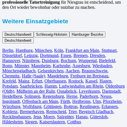
professionelle Tatortreinigung
für Niesgrau ist entscheidend, um
den Ort wieder bewohnbar oder nutzbar zu machen.
Weitere Einsatzgebiete
Deutschlandweit
Schleswig-Holstein
Hamburger Bezirke
Deutschlandweit
Berlin⁠
,
Hamburg
,
München
,
Köln⁠
,
Frankfurt am Main
,
Stuttgart
,
Düsseldorf
,
Leipzig
,
Dortmund
,
Essen
,
Bremen
,
Dresden
,
Hannover
,
Nürnberg
,
Duisburg⁠
,
Bochum
,
Wuppertal⁠
,
Bielefeld⁠
,
Bonn⁠
,
Münster⁠
,
Mannheim
,
Karlsruhe
,
Augsburg
,
Wiesbaden⁠
,
Mönchengladbach⁠
,
Gelsenkirchen⁠
,
Aachen⁠
,
Braunschweig
,
Chemnitz⁠
,
Halle (Saale)
⁠,
Magdeburg
,
Freiburg im Breisgau
⁠,
Krefeld⁠
,
Mainz⁠
,
Erfurt
,
Oberhausen⁠
,
Rostock⁠
,
Kassel⁠
,
Hagen
,
Potsdam
,
Saarbrücken⁠
,
Hamm
,
Ludwigshafen am Rhein
⁠,
Oldenburg
(Oldb)
,
Mülheim an der Ruhr
,
Osnabrück⁠
,
Leverkusen
,
Darmstadt⁠
,
Heidelberg
,
Solingen
,
Regensburg
,
Herne⁠
,
Paderborn
,
Neuss
,
Ingolstadt
,
Offenbach am Main
,
Fürth⁠
,
Heilbronn
,
Ulm⁠
,
Pforzheim
,
Würzburg
,
Wolfsburg⁠
,
Göttingen
,
Bottrop
,
Reutlingen
,
Erlangen⁠
,
Koblenz
,
Bremerhaven⁠
,
Remscheid
,
Trier⁠
,
Bergisch Gladbach
,
Recklinghausen
,
Jena⁠
,
Moers⁠
,
Salzgitter⁠
,
Hanau
,
Gütersloh
,
Hildesheim⁠
,
Siegen⁠
,
Kaiserslautern⁠
,
Cottbus⁠