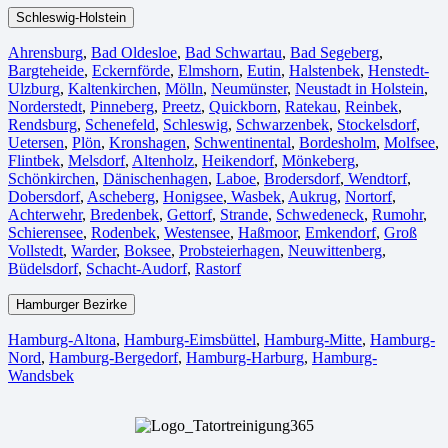
Schleswig-Holstein
Ahrensburg
,
Bad Oldesloe
,
Bad Schwartau
,
Bad Segeberg
,
Bargteheide
,
Eckernförde
,
Elmshorn
,
Eutin
,
Halstenbek
,
Henstedt-
Ulzburg
,
Kaltenkirchen
,
Mölln
,
Neumünster
,
Neustadt in Holstein
,
Norderstedt
,
Pinneberg
,
Preetz
,
Quickborn
,
Ratekau
,
Reinbek
,
Rendsburg
,
Schenefeld
,
Schleswig
,
Schwarzenbek
,
Stockelsdorf
,
Uetersen
,
Plön
,
Kronshagen
,
Schwentinental
,
Bordesholm
,
Molfsee
,
Flintbek
,
Melsdorf
,
Altenholz
,
Heikendorf
,
Mönkeberg
,
Schönkirchen
,
Dänischenhagen
,
Laboe
,
Brodersdorf
,
Wendtorf
,
Dobersdorf
,
Ascheberg
,
Honigsee
,
Wasbek
,
Aukrug
,
Nortorf
,
Achterwehr
,
Bredenbek
,
Gettorf
,
Strande
,
Schwedeneck
,
Rumohr
,
Schierensee
,
Rodenbek
,
Westensee
,
Haßmoor
,
Emkendorf
,
Groß
Vollstedt
,
Warder
,
Boksee
,
Probsteierhagen
,
Neuwittenberg
,
Büdelsdorf
,
Schacht-Audorf
,
Rastorf
Hamburger Bezirke
Hamburg-Altona
,
Hamburg-Eimsbüttel
,
Hamburg-Mitte
,
Hamburg-
Nord
,
Hamburg-Bergedorf
,
Hamburg-Harburg
,
Hamburg-
Wandsbek