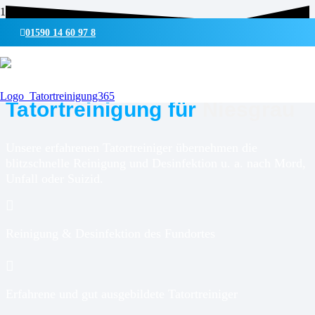
01590 14 60 97 8
UMWELTSCHONENDE REINIGUNG & DESINFEKTION
Tatortreinigung für
Niesgrau
Unsere erfahrenen Tatortreiniger übernehmen die
blitzschnelle Reinigung und Desinfektion u. a. nach Mord,
Unfall oder Suizid.
Reinigung & Desinfektion des Fundortes
Erfahrene und gut ausgebildete Tatortreiniger