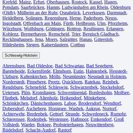
Krefeld⁠
,
Mainz⁠
,
Erfurt
,
Oberhausen⁠
,
Rostock⁠
,
Kassel⁠
,
Hagen
,
Potsdam
,
Saarbrücken⁠
,
Hamm
,
Ludwigshafen am Rhein
⁠,
Oldenburg
(Oldb)
,
Mülheim an der Ruhr
,
Osnabrück⁠
,
Leverkusen
,
Darmstadt⁠
,
Heidelberg
,
Solingen
,
Regensburg
,
Herne⁠
,
Paderborn
,
Neuss
,
Ingolstadt
,
Offenbach am Main
,
Fürth⁠
,
Heilbronn
,
Ulm⁠
,
Pforzheim
,
Würzburg
,
Wolfsburg⁠
,
Göttingen
,
Bottrop
,
Reutlingen
,
Erlangen⁠
,
Koblenz
,
Bremerhaven⁠
,
Remscheid
,
Trier⁠
,
Bergisch Gladbach
,
Recklinghausen
,
Jena⁠
,
Moers⁠
,
Salzgitter⁠
,
Hanau
,
Gütersloh
,
Hildesheim⁠
,
Siegen⁠
,
Kaiserslautern⁠
,
Cottbus⁠
Schleswig-Holstein
Ahrensburg
,
Bad Oldesloe
,
Bad Schwartau
,
Bad Segeberg
,
Bargteheide
,
Eckernförde
,
Elmshorn
,
Eutin
,
Halstenbek
,
Henstedt-
Ulzburg
,
Kaltenkirchen
,
Mölln
,
Neumünster
,
Neustadt in Holstein
,
Norderstedt
,
Pinneberg
,
Preetz
,
Quickborn
,
Ratekau
,
Reinbek
,
Rendsburg
,
Schenefeld
,
Schleswig
,
Schwarzenbek
,
Stockelsdorf
,
Uetersen
,
Plön
,
Kronshagen
,
Schwentinental
,
Bordesholm
,
Molfsee
,
Flintbek
,
Melsdorf
,
Altenholz
,
Heikendorf
,
Mönkeberg
,
Schönkirchen
,
Dänischenhagen
,
Laboe
,
Brodersdorf
,
Wendtorf
,
Dobersdorf
,
Ascheberg
,
Honigsee
,
Wasbek
,
Aukrug
,
Nortorf
,
Achterwehr
,
Bredenbek
,
Gettorf
,
Strande
,
Schwedeneck
,
Rumohr
,
Schierensee
,
Rodenbek
,
Westensee
,
Haßmoor
,
Emkendorf
,
Groß
Vollstedt
,
Warder
,
Boksee
,
Probsteierhagen
,
Neuwittenberg
,
Büdelsdorf
,
Schacht-Audorf
,
Rastorf