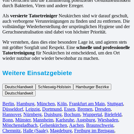
von Gerüchen und die Eliminierung potenzieller Gesundheitsrisiken
durch Bakterien, Viren und andere Erreger.
Als
versierte Tatortreiniger
Neukirchen sind wir darauf geschult,
auch verborgene Verunreinigungen zu finden und zu entfernen. Die
vollständige Wiederherstellung der ursprünglichen Hygiene und der
Geruchsneutralisation sind dabei von höchster Priorität.
Wir verstehen, dass dies eine besondere Lage ist, und agieren stets
mit größter Sorgfalt und Respekt. Eine
schnelle und professionelle
Tatortreinigung
für Neukirchen ist entscheidend, um den Ort
wieder nutzbar oder wieder bewohnbar zu machen.
Weitere Einsatzgebiete
Deutschlandweit
Schleswig-Holstein
Hamburger Bezirke
Deutschlandweit
Berlin⁠
,
Hamburg
,
München
,
Köln⁠
,
Frankfurt am Main
,
Stuttgart
,
Düsseldorf
,
Leipzig
,
Dortmund
,
Essen
,
Bremen
,
Dresden
,
Hannover
,
Nürnberg
,
Duisburg⁠
,
Bochum
,
Wuppertal⁠
,
Bielefeld⁠
,
Bonn⁠
,
Münster⁠
,
Mannheim
,
Karlsruhe
,
Augsburg
,
Wiesbaden⁠
,
Mönchengladbach⁠
,
Gelsenkirchen⁠
,
Aachen⁠
,
Braunschweig
,
Chemnitz⁠
,
Halle (Saale)
⁠,
Magdeburg
,
Freiburg im Breisgau
⁠,