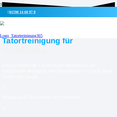
01590 14 60 97 8
UMWELTSCHONENDE REINIGUNG & DESINFEKTION
Tatortreinigung für
Neukirchen
Unsere erfahrenen Tatortreiniger übernehmen die
blitzschnelle Reinigung und Desinfektion u. a. nach Mord,
Unfall oder Suizid.
Reinigung & Desinfektion des Fundortes