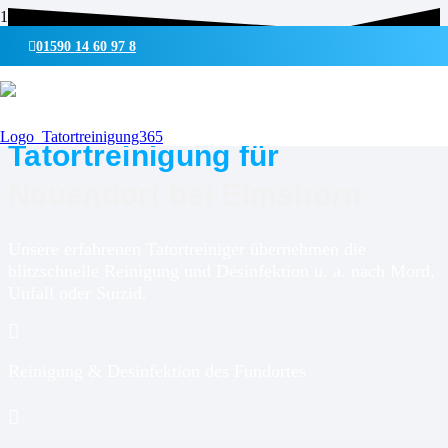
01590 14 60 97 8
UMWELTSCHONENDE REINIGUNG & DESINFEKTION
Tatortreinigung für
Neuendorf bei Elmshorn
Unsere erfahrenen Tatortreiniger übernehmen die
blitzschnelle Reinigung und Desinfektion u. a. nach Mord,
Unfall oder Suizid.
Reinigung & Desinfektion des Fundortes