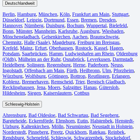
Deutschlandweit
Berlin⁠
,
Hamburg
,
München
,
Köln⁠
,
Frankfurt am Main
,
Stuttgart
,
Düsseldorf
,
Leipzig
,
Dortmund
,
Essen
,
Bremen
,
Dresden
,
Hannover
,
Nürnberg
,
Duisburg⁠
,
Bochum
,
Wuppertal⁠
,
Bielefeld⁠
,
Bonn⁠
,
Münster⁠
,
Mannheim
,
Karlsruhe
,
Augsburg
,
Wiesbaden⁠
,
Mönchengladbach⁠
,
Gelsenkirchen⁠
,
Aachen⁠
,
Braunschweig
,
Chemnitz⁠
,
Halle (Saale)
⁠,
Magdeburg
,
Freiburg im Breisgau
⁠,
Krefeld⁠
,
Mainz⁠
,
Erfurt
,
Oberhausen⁠
,
Rostock⁠
,
Kassel⁠
,
Hagen
,
Potsdam
,
Saarbrücken⁠
,
Hamm
,
Ludwigshafen am Rhein
⁠,
Oldenburg
(Oldb)
,
Mülheim an der Ruhr
,
Osnabrück⁠
,
Leverkusen
,
Darmstadt⁠
,
Heidelberg
,
Solingen
,
Regensburg
,
Herne⁠
,
Paderborn
,
Neuss
,
Ingolstadt
,
Offenbach am Main
,
Fürth⁠
,
Heilbronn
,
Ulm⁠
,
Pforzheim
,
Würzburg
,
Wolfsburg⁠
,
Göttingen
,
Bottrop
,
Reutlingen
,
Erlangen⁠
,
Koblenz
,
Bremerhaven⁠
,
Remscheid
,
Trier⁠
,
Bergisch Gladbach
,
Recklinghausen
,
Jena⁠
,
Moers⁠
,
Salzgitter⁠
,
Hanau
,
Gütersloh
,
Hildesheim⁠
,
Siegen⁠
,
Kaiserslautern⁠
,
Cottbus⁠
Schleswig-Holstein
Ahrensburg
,
Bad Oldesloe
,
Bad Schwartau
,
Bad Segeberg
,
Bargteheide
,
Eckernförde
,
Elmshorn
,
Eutin
,
Halstenbek
,
Henstedt-
Ulzburg
,
Kaltenkirchen
,
Mölln
,
Neumünster
,
Neustadt in Holstein
,
Norderstedt
,
Pinneberg
,
Preetz
,
Quickborn
,
Ratekau
,
Reinbek
,
Rendsburg
,
Schenefeld
,
Schleswig
,
Schwarzenbek
,
Stockelsdorf
,