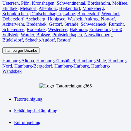
Uetersen
,
Plön
,
Kronshagen
,
Schwentinental
,
Bordesholm
,
Molfsee
,
Flintbek
,
Melsdorf
,
Altenholz
,
Heikendorf
,
Mönkeberg
,
Schönkirchen
,
Dänischenhagen
,
Laboe
,
Brodersdorf
,
Wendtorf
,
Dobersdorf
,
Ascheberg
,
Honigsee
,
Wasbek
,
Aukrug
,
Nortorf
,
Achterwehr
,
Bredenbek
,
Gettorf
,
Strande
,
Schwedeneck
,
Rumohr
,
Schierensee
,
Rodenbek
,
Westensee
,
Haßmoor
,
Emkendorf
,
Groß
Vollstedt
,
Warder
,
Boksee
,
Probsteierhagen
,
Neuwittenberg
,
Büdelsdorf
,
Schacht-Audorf
,
Rastorf
Hamburger Bezirke
Hamburg-Altona
,
Hamburg-Eimsbüttel
,
Hamburg-Mitte
,
Hamburg-
Nord
,
Hamburg-Bergedorf
,
Hamburg-Harburg
,
Hamburg-
Wandsbek
Tatortreinigung
Schädlingsbekämpfung
Entrümpelung