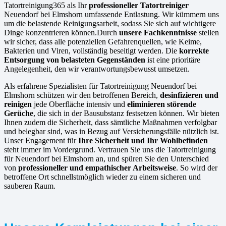
Tatortreinigung365 als Ihr
professioneller Tatortreiniger
Neuendorf bei Elmshorn umfassende Entlastung. Wir kümmern uns
um die belastende Reinigungsarbeit, sodass Sie sich auf wichtigere
Dinge konzentrieren können.Durch
unsere Fachkenntnisse
stellen
wir sicher, dass alle potenziellen Gefahrenquellen, wie Keime,
Bakterien und Viren, vollständig beseitigt werden. Die
korrekte
Entsorgung von belasteten Gegenständen
ist eine prioritäre
Angelegenheit, den wir verantwortungsbewusst umsetzen.
Als erfahrene Spezialisten für Tatortreinigung Neuendorf bei
Elmshorn schützen wir den betroffenen Bereich,
desinfizieren und
reinigen
jede Oberfläche intensiv und
eliminieren störende
Gerüche
, die sich in der Bausubstanz festsetzen können. Wir bieten
Ihnen zudem die Sicherheit, dass sämtliche Maßnahmen verfolgbar
und belegbar sind, was in Bezug auf Versicherungsfälle nützlich ist.
Unser Engagement für
Ihre Sicherheit und Ihr Wohlbefinden
steht immer im Vordergrund. Vertrauen Sie uns die Tatortreinigung
für Neuendorf bei Elmshorn an, und spüren Sie den Unterschied
von
professioneller und empathischer Arbeitsweise
. So wird der
betroffene Ort schnellstmöglich wieder zu einem sicheren und
sauberen Raum.