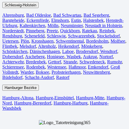
Schleswig-Holstein
Ahrensburg
,
Bad Oldesloe
,
Bad Schwartau
,
Bad Segeberg
,
Bargteheide
,
Eckernförde
,
Elmshorn
,
Eutin
,
Halstenbek
,
Henstedt-
Ulzburg
,
Kaltenkirchen
,
Mölln
,
Neumünster
,
Neustadt in Holstein
,
Norderstedt
,
Pinneberg
,
Preetz
,
Quickborn
,
Ratekau
,
Reinbek
,
Rendsburg
,
Schenefeld
,
Schleswig
,
Schwarzenbek
,
Stockelsdorf
,
Uetersen
,
Plön
,
Kronshagen
,
Schwentinental
,
Bordesholm
,
Molfsee
,
Flintbek
,
Melsdorf
,
Altenholz
,
Heikendorf
,
Mönkeberg
,
Schönkirchen
,
Dänischenhagen
,
Laboe
,
Brodersdorf
,
Wendtorf
,
Dobersdorf
,
Ascheberg
,
Honigsee
,
Wasbek
,
Aukrug
,
Nortorf
,
Achterwehr
,
Bredenbek
,
Gettorf
,
Strande
,
Schwedeneck
,
Rumohr
,
Schierensee
,
Rodenbek
,
Westensee
,
Haßmoor
,
Emkendorf
,
Groß
Vollstedt
,
Warder
,
Boksee
,
Probsteierhagen
,
Neuwittenberg
,
Büdelsdorf
,
Schacht-Audorf
,
Rastorf
Hamburger Bezirke
Hamburg-Altona
,
Hamburg-Eimsbüttel
,
Hamburg-Mitte
,
Hamburg-
Nord
,
Hamburg-Bergedorf
,
Hamburg-Harburg
,
Hamburg-
Wandsbek