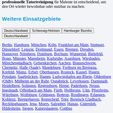
professionelle Tatortreinigung
für Malente ist entscheidend, um
den Ort wieder bewohnbar oder nutzbar zu machen.
Weitere Einsatzgebiete
Deutschlandweit
Schleswig-Holstein
Hamburger Bezirke
Deutschlandweit
Berlin⁠
,
Hamburg
,
München
,
Köln⁠
,
Frankfurt am Main
,
Stuttgart
,
Düsseldorf
,
Leipzig
,
Dortmund
,
Essen
,
Bremen
,
Dresden
,
Hannover
,
Nürnberg
,
Duisburg⁠
,
Bochum
,
Wuppertal⁠
,
Bielefeld⁠
,
Bonn⁠
,
Münster⁠
,
Mannheim
,
Karlsruhe
,
Augsburg
,
Wiesbaden⁠
,
Mönchengladbach⁠
,
Gelsenkirchen⁠
,
Aachen⁠
,
Braunschweig
,
Chemnitz⁠
,
Halle (Saale)
⁠,
Magdeburg
,
Freiburg im Breisgau
⁠,
Krefeld⁠
,
Mainz⁠
,
Erfurt
,
Oberhausen⁠
,
Rostock⁠
,
Kassel⁠
,
Hagen
,
Potsdam
,
Saarbrücken⁠
,
Hamm
,
Ludwigshafen am Rhein
⁠,
Oldenburg
(Oldb)
,
Mülheim an der Ruhr
,
Osnabrück⁠
,
Leverkusen
,
Darmstadt⁠
,
Heidelberg
,
Solingen
,
Regensburg
,
Herne⁠
,
Paderborn
,
Neuss
,
Ingolstadt
,
Offenbach am Main
,
Fürth⁠
,
Heilbronn
,
Ulm⁠
,
Pforzheim
,
Würzburg
,
Wolfsburg⁠
,
Göttingen
,
Bottrop
,
Reutlingen
,
Erlangen⁠
,
Koblenz
,
Bremerhaven⁠
,
Remscheid
,
Trier⁠
,
Bergisch Gladbach
,
Recklinghausen
,
Jena⁠
,
Moers⁠
,
Salzgitter⁠
,
Hanau
,
Gütersloh
,
Hildesheim⁠
,
Siegen⁠
,
Kaiserslautern⁠
,
Cottbus⁠