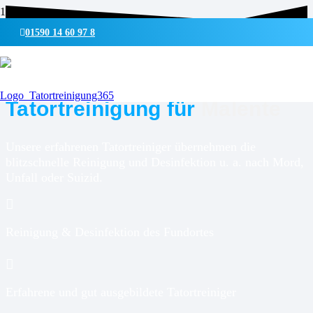
01590 14 60 97 8
UMWELTSCHONENDE REINIGUNG & DESINFEKTION
Tatortreinigung für
Malente
Unsere erfahrenen Tatortreiniger übernehmen die
blitzschnelle Reinigung und Desinfektion u. a. nach Mord,
Unfall oder Suizid.
Reinigung & Desinfektion des Fundortes
Erfahrene und gut ausgebildete Tatortreiniger