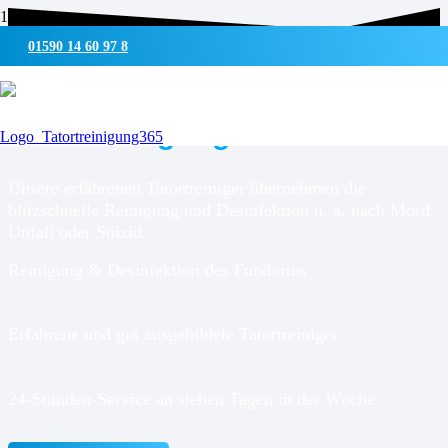
01590 14 60 97 8
UMWELTSCHONENDE REINIGUNG & DESINFEKTION
Tatortreinigung für
Loose
Unsere erfahrenen Tatortreiniger übernehmen die
blitzschnelle Reinigung und Desinfektion u. a. nach Mord,
Unfall oder Suizid.
Reinigung & Desinfektion des Fundortes
Erfahrene und gut ausgebildete Tatortreiniger
24-Stunden-Service an sieben Tagen in der Woche