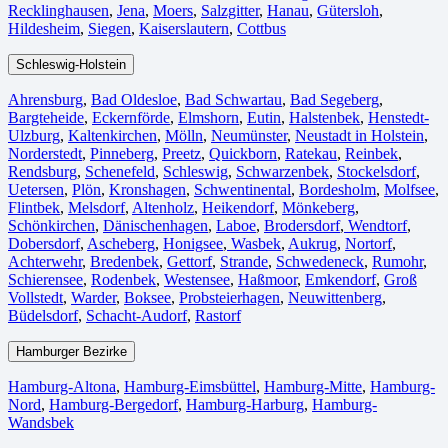
Recklinghausen
,
Jena⁠
,
Moers⁠
,
Salzgitter⁠
,
Hanau
,
Gütersloh
,
Hildesheim⁠
,
Siegen⁠
,
Kaiserslautern⁠
,
Cottbus⁠
Schleswig-Holstein
Ahrensburg
,
Bad Oldesloe
,
Bad Schwartau
,
Bad Segeberg
,
Bargteheide
,
Eckernförde
,
Elmshorn
,
Eutin
,
Halstenbek
,
Henstedt-
Ulzburg
,
Kaltenkirchen
,
Mölln
,
Neumünster
,
Neustadt in Holstein
,
Norderstedt
,
Pinneberg
,
Preetz
,
Quickborn
,
Ratekau
,
Reinbek
,
Rendsburg
,
Schenefeld
,
Schleswig
,
Schwarzenbek
,
Stockelsdorf
,
Uetersen
,
Plön
,
Kronshagen
,
Schwentinental
,
Bordesholm
,
Molfsee
,
Flintbek
,
Melsdorf
,
Altenholz
,
Heikendorf
,
Mönkeberg
,
Schönkirchen
,
Dänischenhagen
,
Laboe
,
Brodersdorf
,
Wendtorf
,
Dobersdorf
,
Ascheberg
,
Honigsee
,
Wasbek
,
Aukrug
,
Nortorf
,
Achterwehr
,
Bredenbek
,
Gettorf
,
Strande
,
Schwedeneck
,
Rumohr
,
Schierensee
,
Rodenbek
,
Westensee
,
Haßmoor
,
Emkendorf
,
Groß
Vollstedt
,
Warder
,
Boksee
,
Probsteierhagen
,
Neuwittenberg
,
Büdelsdorf
,
Schacht-Audorf
,
Rastorf
Hamburger Bezirke
Hamburg-Altona
,
Hamburg-Eimsbüttel
,
Hamburg-Mitte
,
Hamburg-
Nord
,
Hamburg-Bergedorf
,
Hamburg-Harburg
,
Hamburg-
Wandsbek