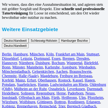
Wir wissen, dass dies eine Ausnahmesituation ist, und agieren stets
mit größter Sorgfalt und Respekt. Eine
schnelle und professionelle
Tatortreinigung
für Loose ist entscheidend, um den Ort wieder
bewohnbar oder nutzbar zu machen.
Weitere Einsatzgebiete
Deutschlandweit
Schleswig-Holstein
Hamburger Bezirke
Deutschlandweit
Berlin⁠
,
Hamburg
,
München
,
Köln⁠
,
Frankfurt am Main
,
Stuttgart
,
Düsseldorf
,
Leipzig
,
Dortmund
,
Essen
,
Bremen
,
Dresden
,
Hannover
,
Nürnberg
,
Duisburg⁠
,
Bochum
,
Wuppertal⁠
,
Bielefeld⁠
,
Bonn⁠
,
Münster⁠
,
Mannheim
,
Karlsruhe
,
Augsburg
,
Wiesbaden⁠
,
Mönchengladbach⁠
,
Gelsenkirchen⁠
,
Aachen⁠
,
Braunschweig
,
Chemnitz⁠
,
Halle (Saale)
⁠,
Magdeburg
,
Freiburg im Breisgau
⁠,
Krefeld⁠
,
Mainz⁠
,
Erfurt
,
Oberhausen⁠
,
Rostock⁠
,
Kassel⁠
,
Hagen
,
Potsdam
,
Saarbrücken⁠
,
Hamm
,
Ludwigshafen am Rhein
⁠,
Oldenburg
(Oldb)
,
Mülheim an der Ruhr
,
Osnabrück⁠
,
Leverkusen
,
Darmstadt⁠
,
Heidelberg
,
Solingen
,
Regensburg
,
Herne⁠
,
Paderborn
,
Neuss
,
Ingolstadt
,
Offenbach am Main
,
Fürth⁠
,
Heilbronn
,
Ulm⁠
,
Pforzheim
,
Würzburg
,
Wolfsburg⁠
,
Göttingen
,
Bottrop
,
Reutlingen
,
Erlangen⁠
,
Koblenz
,
Bremerhaven⁠
,
Remscheid
,
Trier⁠
,
Bergisch Gladbach
,