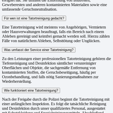
ereignet hat. Sie umfasst die Entfernung von Blutresten,
Geweberesten und anderen kontaminierten Materialien sowie eine
umfassende Geruchsneutralisation.
Für wen ist eine Tatortreinigung gedacht?
Eine Tatortreinigung wird meistens von Angehörigen, Vermietern
oder Hausverwaltungen beauftragt, falls ein Bereich nach einem
Ableben gereinigt und keimfrei gemacht werden soll. Hierzu zählen
Fälle von natürlichem Ableben, Selbsttötung oder Unglücken.
Was umfasst der Service einer Tatortreinigung?
Zu den Leistungen einer professionellen Tatortreinigung gehören die
Tiefenreinigung und Desinfektion sämtlicher verunreinigter
Oberflächen und Objekte, die sachgemäße Entfernung von
kontaminierten Stoffen, die Geruchsbeseitigung, häufig per
Ozonbehandlung, und falls nötig Sanierungsmaßnahmen zur
Wiederherstellung.
Wie funktioniert eine Tatortreinigung?
Nach der Freigabe durch die Polizei beginnt die Tatortreinigung mit
einer anfänglichen Inspektion. Es folgt die tatsächliche Reinigung
und Desinfektion durch unser qualifiziertes Personal, ausgestattet
mit Schutzkleidung und Spezialreinigungsmitteln. Abschließend