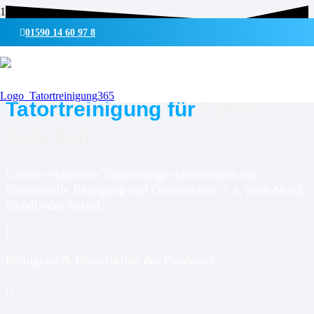
01590 14 60 97 8
UMWELTSCHONENDE REINIGUNG & DESINFEKTION
Tatortreinigung für
Lohe-
Föhrden
Unsere erfahrenen Tatortreiniger übernehmen die
blitzschnelle Reinigung und Desinfektion u. a. nach Mord,
Unfall oder Suizid.
Reinigung & Desinfektion des Fundortes