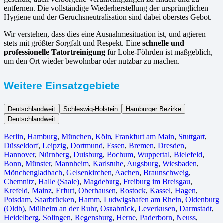
entfernen. Die vollständige Wiederherstellung der ursprünglichen
Hygiene und der Geruchsneutralisation sind dabei oberstes Gebot.
Wir verstehen, dass dies eine Ausnahmesituation ist, und agieren
stets mit größter Sorgfalt und Respekt. Eine
schnelle und
professionelle Tatortreinigung
für Lohe-Föhrden ist maßgeblich,
um den Ort wieder bewohnbar oder nutzbar zu machen.
Weitere Einsatzgebiete
Deutschlandweit
Schleswig-Holstein
Hamburger Bezirke
Deutschlandweit
Berlin⁠
,
Hamburg
,
München
,
Köln⁠
,
Frankfurt am Main
,
Stuttgart
,
Düsseldorf
,
Leipzig
,
Dortmund
,
Essen
,
Bremen
,
Dresden
,
Hannover
,
Nürnberg
,
Duisburg⁠
,
Bochum
,
Wuppertal⁠
,
Bielefeld⁠
,
Bonn⁠
,
Münster⁠
,
Mannheim
,
Karlsruhe
,
Augsburg
,
Wiesbaden⁠
,
Mönchengladbach⁠
,
Gelsenkirchen⁠
,
Aachen⁠
,
Braunschweig
,
Chemnitz⁠
,
Halle (Saale)
⁠,
Magdeburg
,
Freiburg im Breisgau
⁠,
Krefeld⁠
,
Mainz⁠
,
Erfurt
,
Oberhausen⁠
,
Rostock⁠
,
Kassel⁠
,
Hagen
,
Potsdam
,
Saarbrücken⁠
,
Hamm
,
Ludwigshafen am Rhein
⁠,
Oldenburg
(Oldb)
,
Mülheim an der Ruhr
,
Osnabrück⁠
,
Leverkusen
,
Darmstadt⁠
,
Heidelberg
,
Solingen
,
Regensburg
,
Herne⁠
,
Paderborn
,
Neuss
,