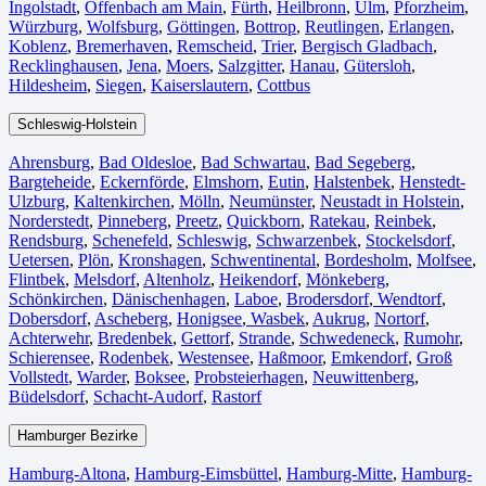
Ingolstadt
,
Offenbach am Main
,
Fürth⁠
,
Heilbronn
,
Ulm⁠
,
Pforzheim
,
Würzburg
,
Wolfsburg⁠
,
Göttingen
,
Bottrop
,
Reutlingen
,
Erlangen⁠
,
Koblenz
,
Bremerhaven⁠
,
Remscheid
,
Trier⁠
,
Bergisch Gladbach
,
Recklinghausen
,
Jena⁠
,
Moers⁠
,
Salzgitter⁠
,
Hanau
,
Gütersloh
,
Hildesheim⁠
,
Siegen⁠
,
Kaiserslautern⁠
,
Cottbus⁠
Schleswig-Holstein
Ahrensburg
,
Bad Oldesloe
,
Bad Schwartau
,
Bad Segeberg
,
Bargteheide
,
Eckernförde
,
Elmshorn
,
Eutin
,
Halstenbek
,
Henstedt-
Ulzburg
,
Kaltenkirchen
,
Mölln
,
Neumünster
,
Neustadt in Holstein
,
Norderstedt
,
Pinneberg
,
Preetz
,
Quickborn
,
Ratekau
,
Reinbek
,
Rendsburg
,
Schenefeld
,
Schleswig
,
Schwarzenbek
,
Stockelsdorf
,
Uetersen
,
Plön
,
Kronshagen
,
Schwentinental
,
Bordesholm
,
Molfsee
,
Flintbek
,
Melsdorf
,
Altenholz
,
Heikendorf
,
Mönkeberg
,
Schönkirchen
,
Dänischenhagen
,
Laboe
,
Brodersdorf
,
Wendtorf
,
Dobersdorf
,
Ascheberg
,
Honigsee
,
Wasbek
,
Aukrug
,
Nortorf
,
Achterwehr
,
Bredenbek
,
Gettorf
,
Strande
,
Schwedeneck
,
Rumohr
,
Schierensee
,
Rodenbek
,
Westensee
,
Haßmoor
,
Emkendorf
,
Groß
Vollstedt
,
Warder
,
Boksee
,
Probsteierhagen
,
Neuwittenberg
,
Büdelsdorf
,
Schacht-Audorf
,
Rastorf
Hamburger Bezirke
Hamburg-Altona
,
Hamburg-Eimsbüttel
,
Hamburg-Mitte
,
Hamburg-