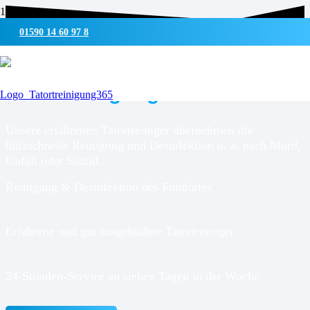
01590 14 60 97 8
UMWELTSCHONENDE REINIGUNG & DESINFEKTION
Tatortreinigung für
Linden
Unsere erfahrenen Tatortreiniger übernehmen die
blitzschnelle Reinigung und Desinfektion u. a. nach Mord,
Unfall oder Suizid.
Reinigung & Desinfektion des Fundortes
Erfahrene und gut ausgebildete Tatortreiniger
24-Stunden-Service an sieben Tagen in der Woche