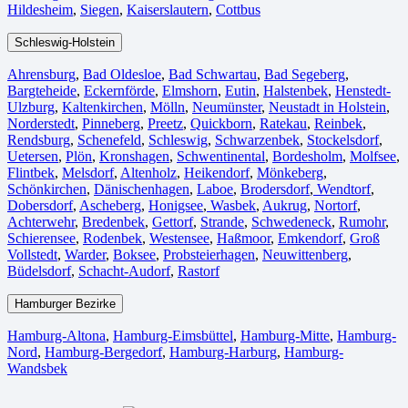
Hildesheim⁠
,
Siegen⁠
,
Kaiserslautern⁠
,
Cottbus⁠
Schleswig-Holstein
Ahrensburg
,
Bad Oldesloe
,
Bad Schwartau
,
Bad Segeberg
,
Bargteheide
,
Eckernförde
,
Elmshorn
,
Eutin
,
Halstenbek
,
Henstedt-
Ulzburg
,
Kaltenkirchen
,
Mölln
,
Neumünster
,
Neustadt in Holstein
,
Norderstedt
,
Pinneberg
,
Preetz
,
Quickborn
,
Ratekau
,
Reinbek
,
Rendsburg
,
Schenefeld
,
Schleswig
,
Schwarzenbek
,
Stockelsdorf
,
Uetersen
,
Plön
,
Kronshagen
,
Schwentinental
,
Bordesholm
,
Molfsee
,
Flintbek
,
Melsdorf
,
Altenholz
,
Heikendorf
,
Mönkeberg
,
Schönkirchen
,
Dänischenhagen
,
Laboe
,
Brodersdorf
,
Wendtorf
,
Dobersdorf
,
Ascheberg
,
Honigsee
,
Wasbek
,
Aukrug
,
Nortorf
,
Achterwehr
,
Bredenbek
,
Gettorf
,
Strande
,
Schwedeneck
,
Rumohr
,
Schierensee
,
Rodenbek
,
Westensee
,
Haßmoor
,
Emkendorf
,
Groß
Vollstedt
,
Warder
,
Boksee
,
Probsteierhagen
,
Neuwittenberg
,
Büdelsdorf
,
Schacht-Audorf
,
Rastorf
Hamburger Bezirke
Hamburg-Altona
,
Hamburg-Eimsbüttel
,
Hamburg-Mitte
,
Hamburg-
Nord
,
Hamburg-Bergedorf
,
Hamburg-Harburg
,
Hamburg-
Wandsbek