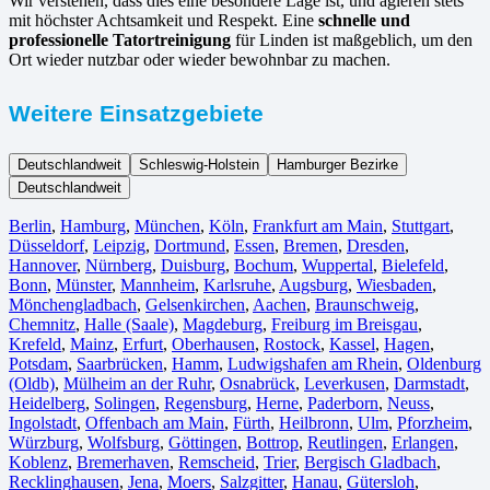
Wir verstehen, dass dies eine besondere Lage ist, und agieren stets
mit höchster Achtsamkeit und Respekt. Eine
schnelle und
professionelle Tatortreinigung
für Linden ist maßgeblich, um den
Ort wieder nutzbar oder wieder bewohnbar zu machen.
Weitere Einsatzgebiete
Deutschlandweit
Schleswig-Holstein
Hamburger Bezirke
Deutschlandweit
Berlin⁠
,
Hamburg
,
München
,
Köln⁠
,
Frankfurt am Main
,
Stuttgart
,
Düsseldorf
,
Leipzig
,
Dortmund
,
Essen
,
Bremen
,
Dresden
,
Hannover
,
Nürnberg
,
Duisburg⁠
,
Bochum
,
Wuppertal⁠
,
Bielefeld⁠
,
Bonn⁠
,
Münster⁠
,
Mannheim
,
Karlsruhe
,
Augsburg
,
Wiesbaden⁠
,
Mönchengladbach⁠
,
Gelsenkirchen⁠
,
Aachen⁠
,
Braunschweig
,
Chemnitz⁠
,
Halle (Saale)
⁠,
Magdeburg
,
Freiburg im Breisgau
⁠,
Krefeld⁠
,
Mainz⁠
,
Erfurt
,
Oberhausen⁠
,
Rostock⁠
,
Kassel⁠
,
Hagen
,
Potsdam
,
Saarbrücken⁠
,
Hamm
,
Ludwigshafen am Rhein
⁠,
Oldenburg
(Oldb)
,
Mülheim an der Ruhr
,
Osnabrück⁠
,
Leverkusen
,
Darmstadt⁠
,
Heidelberg
,
Solingen
,
Regensburg
,
Herne⁠
,
Paderborn
,
Neuss
,
Ingolstadt
,
Offenbach am Main
,
Fürth⁠
,
Heilbronn
,
Ulm⁠
,
Pforzheim
,
Würzburg
,
Wolfsburg⁠
,
Göttingen
,
Bottrop
,
Reutlingen
,
Erlangen⁠
,
Koblenz
,
Bremerhaven⁠
,
Remscheid
,
Trier⁠
,
Bergisch Gladbach
,
Recklinghausen
,
Jena⁠
,
Moers⁠
,
Salzgitter⁠
,
Hanau
,
Gütersloh
,