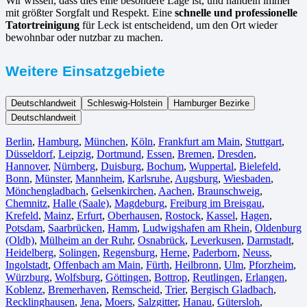
Wir wissen, dass dies eine besondere Lage ist, und handeln immer
mit größter Sorgfalt und Respekt. Eine
schnelle und professionelle
Tatortreinigung
für Leck ist entscheidend, um den Ort wieder
bewohnbar oder nutzbar zu machen.
Weitere Einsatzgebiete
Deutschlandweit
Schleswig-Holstein
Hamburger Bezirke
Deutschlandweit
Berlin⁠
,
Hamburg
,
München
,
Köln⁠
,
Frankfurt am Main
,
Stuttgart
,
Düsseldorf
,
Leipzig
,
Dortmund
,
Essen
,
Bremen
,
Dresden
,
Hannover
,
Nürnberg
,
Duisburg⁠
,
Bochum
,
Wuppertal⁠
,
Bielefeld⁠
,
Bonn⁠
,
Münster⁠
,
Mannheim
,
Karlsruhe
,
Augsburg
,
Wiesbaden⁠
,
Mönchengladbach⁠
,
Gelsenkirchen⁠
,
Aachen⁠
,
Braunschweig
,
Chemnitz⁠
,
Halle (Saale)
⁠,
Magdeburg
,
Freiburg im Breisgau
⁠,
Krefeld⁠
,
Mainz⁠
,
Erfurt
,
Oberhausen⁠
,
Rostock⁠
,
Kassel⁠
,
Hagen
,
Potsdam
,
Saarbrücken⁠
,
Hamm
,
Ludwigshafen am Rhein
⁠,
Oldenburg
(Oldb)
,
Mülheim an der Ruhr
,
Osnabrück⁠
,
Leverkusen
,
Darmstadt⁠
,
Heidelberg
,
Solingen
,
Regensburg
,
Herne⁠
,
Paderborn
,
Neuss
,
Ingolstadt
,
Offenbach am Main
,
Fürth⁠
,
Heilbronn
,
Ulm⁠
,
Pforzheim
,
Würzburg
,
Wolfsburg⁠
,
Göttingen
,
Bottrop
,
Reutlingen
,
Erlangen⁠
,
Koblenz
,
Bremerhaven⁠
,
Remscheid
,
Trier⁠
,
Bergisch Gladbach
,
Recklinghausen
,
Jena⁠
,
Moers⁠
,
Salzgitter⁠
,
Hanau
,
Gütersloh
,