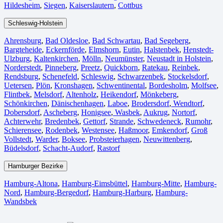
Hildesheim⁠
,
Siegen⁠
,
Kaiserslautern⁠
,
Cottbus⁠
Schleswig-Holstein
Ahrensburg
,
Bad Oldesloe
,
Bad Schwartau
,
Bad Segeberg
,
Bargteheide
,
Eckernförde
,
Elmshorn
,
Eutin
,
Halstenbek
,
Henstedt-
Ulzburg
,
Kaltenkirchen
,
Mölln
,
Neumünster
,
Neustadt in Holstein
,
Norderstedt
,
Pinneberg
,
Preetz
,
Quickborn
,
Ratekau
,
Reinbek
,
Rendsburg
,
Schenefeld
,
Schleswig
,
Schwarzenbek
,
Stockelsdorf
,
Uetersen
,
Plön
,
Kronshagen
,
Schwentinental
,
Bordesholm
,
Molfsee
,
Flintbek
,
Melsdorf
,
Altenholz
,
Heikendorf
,
Mönkeberg
,
Schönkirchen
,
Dänischenhagen
,
Laboe
,
Brodersdorf
,
Wendtorf
,
Dobersdorf
,
Ascheberg
,
Honigsee
,
Wasbek
,
Aukrug
,
Nortorf
,
Achterwehr
,
Bredenbek
,
Gettorf
,
Strande
,
Schwedeneck
,
Rumohr
,
Schierensee
,
Rodenbek
,
Westensee
,
Haßmoor
,
Emkendorf
,
Groß
Vollstedt
,
Warder
,
Boksee
,
Probsteierhagen
,
Neuwittenberg
,
Büdelsdorf
,
Schacht-Audorf
,
Rastorf
Hamburger Bezirke
Hamburg-Altona
,
Hamburg-Eimsbüttel
,
Hamburg-Mitte
,
Hamburg-
Nord
,
Hamburg-Bergedorf
,
Hamburg-Harburg
,
Hamburg-
Wandsbek