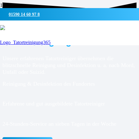
01590 14 60 97 8
UMWELTSCHONENDE REINIGUNG & DESINFEKTION
Tatortreinigung für
Leck
Unsere erfahrenen Tatortreiniger übernehmen die
blitzschnelle Reinigung und Desinfektion u. a. nach Mord,
Unfall oder Suizid.
Reinigung & Desinfektion des Fundortes
Erfahrene und gut ausgebildete Tatortreiniger
24-Stunden-Service an sieben Tagen in der Woche