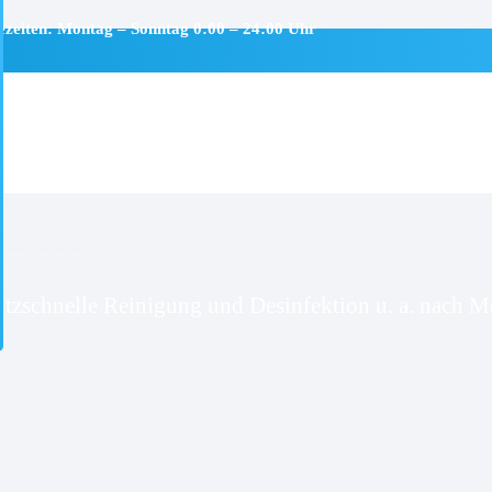
ezeiten: Montag – Sonntag 0:00 – 24:00 Uhr
sbek
itzschnelle Reinigung und Desinfektion u. a. nach Mo