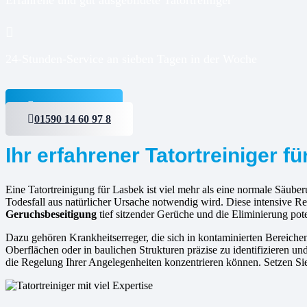
24-Stunden-Service an sieben Tagen in der Woche
Jetzt anfragen
01590 14 60 97 8
Ihr erfahrener Tatortreiniger f
Eine Tatortreinigung für Lasbek ist viel mehr als eine normale Säuberu
Todesfall aus natürlicher Ursache notwendig wird. Diese intensive R
Geruchsbeseitigung
tief sitzender Gerüche und die Eliminierung pote
Dazu gehören Krankheitserreger, die sich in kontaminierten Bereic
Oberflächen oder in baulichen Strukturen präzise zu identifizieren und
die Regelung Ihrer Angelegenheiten konzentrieren können. Setzen Sie 