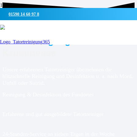
01590 14 60 97 8
UMWELTSCHONENDE REINIGUNG & DESINFEKTION
Tatortreinigung für
Krummesse
Unsere erfahrenen Tatortreiniger übernehmen die
blitzschnelle Reinigung und Desinfektion u. a. nach Mord,
Unfall oder Suizid.
Reinigung & Desinfektion des Fundortes
Erfahrene und gut ausgebildete Tatortreiniger
24-Stunden-Service an sieben Tagen in der Woche