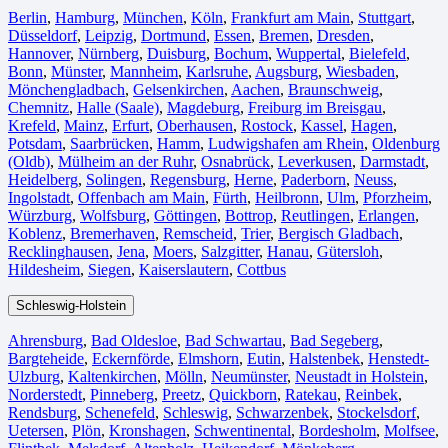
Berlin⁠
,
Hamburg
,
München
,
Köln⁠
,
Frankfurt am Main
,
Stuttgart
,
Düsseldorf
,
Leipzig
,
Dortmund
,
Essen
,
Bremen
,
Dresden
,
Hannover
,
Nürnberg
,
Duisburg⁠
,
Bochum
,
Wuppertal⁠
,
Bielefeld⁠
,
Bonn⁠
,
Münster⁠
,
Mannheim
,
Karlsruhe
,
Augsburg
,
Wiesbaden⁠
,
Mönchengladbach⁠
,
Gelsenkirchen⁠
,
Aachen⁠
,
Braunschweig
,
Chemnitz⁠
,
Halle (Saale)
⁠,
Magdeburg
,
Freiburg im Breisgau
⁠,
Krefeld⁠
,
Mainz⁠
,
Erfurt
,
Oberhausen⁠
,
Rostock⁠
,
Kassel⁠
,
Hagen
,
Potsdam
,
Saarbrücken⁠
,
Hamm
,
Ludwigshafen am Rhein
⁠,
Oldenburg
(Oldb)
,
Mülheim an der Ruhr
,
Osnabrück⁠
,
Leverkusen
,
Darmstadt⁠
,
Heidelberg
,
Solingen
,
Regensburg
,
Herne⁠
,
Paderborn
,
Neuss
,
Ingolstadt
,
Offenbach am Main
,
Fürth⁠
,
Heilbronn
,
Ulm⁠
,
Pforzheim
,
Würzburg
,
Wolfsburg⁠
,
Göttingen
,
Bottrop
,
Reutlingen
,
Erlangen⁠
,
Koblenz
,
Bremerhaven⁠
,
Remscheid
,
Trier⁠
,
Bergisch Gladbach
,
Recklinghausen
,
Jena⁠
,
Moers⁠
,
Salzgitter⁠
,
Hanau
,
Gütersloh
,
Hildesheim⁠
,
Siegen⁠
,
Kaiserslautern⁠
,
Cottbus⁠
Schleswig-Holstein
Ahrensburg
,
Bad Oldesloe
,
Bad Schwartau
,
Bad Segeberg
,
Bargteheide
,
Eckernförde
,
Elmshorn
,
Eutin
,
Halstenbek
,
Henstedt-
Ulzburg
,
Kaltenkirchen
,
Mölln
,
Neumünster
,
Neustadt in Holstein
,
Norderstedt
,
Pinneberg
,
Preetz
,
Quickborn
,
Ratekau
,
Reinbek
,
Rendsburg
,
Schenefeld
,
Schleswig
,
Schwarzenbek
,
Stockelsdorf
,
Uetersen
,
Plön
,
Kronshagen
,
Schwentinental
,
Bordesholm
,
Molfsee
,