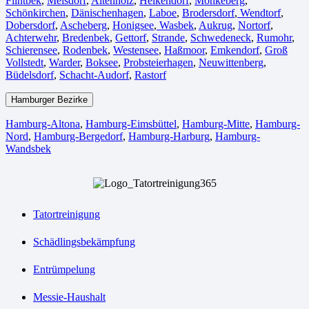
Flintbek
,
Melsdorf
,
Altenholz
,
Heikendorf
,
Mönkeberg
,
Schönkirchen
,
Dänischenhagen
,
Laboe
,
Brodersdorf
,
Wendtorf
,
Dobersdorf
,
Ascheberg
,
Honigsee
,
Wasbek
,
Aukrug
,
Nortorf
,
Achterwehr
,
Bredenbek
,
Gettorf
,
Strande
,
Schwedeneck
,
Rumohr
,
Schierensee
,
Rodenbek
,
Westensee
,
Haßmoor
,
Emkendorf
,
Groß
Vollstedt
,
Warder
,
Boksee
,
Probsteierhagen
,
Neuwittenberg
,
Büdelsdorf
,
Schacht-Audorf
,
Rastorf
Hamburger Bezirke
Hamburg-Altona
,
Hamburg-Eimsbüttel
,
Hamburg-Mitte
,
Hamburg-
Nord
,
Hamburg-Bergedorf
,
Hamburg-Harburg
,
Hamburg-
Wandsbek
Tatortreinigung
Schädlingsbekämpfung
Entrümpelung
Messie-Haushalt