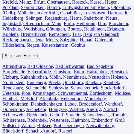
Krefeld⁠
,
Mainz⁠
,
Erfurt
,
Oberhausen⁠
,
Rostock⁠
,
Kassel⁠
,
Hagen
,
Potsdam
,
Saarbrücken⁠
,
Hamm
,
Ludwigshafen am Rhein
⁠,
Oldenburg
(Oldb)
,
Mülheim an der Ruhr
,
Osnabrück⁠
,
Leverkusen
,
Darmstadt⁠
,
Heidelberg
,
Solingen
,
Regensburg
,
Herne⁠
,
Paderborn
,
Neuss
,
Ingolstadt
,
Offenbach am Main
,
Fürth⁠
,
Heilbronn
,
Ulm⁠
,
Pforzheim
,
Würzburg
,
Wolfsburg⁠
,
Göttingen
,
Bottrop
,
Reutlingen
,
Erlangen⁠
,
Koblenz
,
Bremerhaven⁠
,
Remscheid
,
Trier⁠
,
Bergisch Gladbach
,
Recklinghausen
,
Jena⁠
,
Moers⁠
,
Salzgitter⁠
,
Hanau
,
Gütersloh
,
Hildesheim⁠
,
Siegen⁠
,
Kaiserslautern⁠
,
Cottbus⁠
Schleswig-Holstein
Ahrensburg
,
Bad Oldesloe
,
Bad Schwartau
,
Bad Segeberg
,
Bargteheide
,
Eckernförde
,
Elmshorn
,
Eutin
,
Halstenbek
,
Henstedt-
Ulzburg
,
Kaltenkirchen
,
Mölln
,
Neumünster
,
Neustadt in Holstein
,
Norderstedt
,
Pinneberg
,
Preetz
,
Quickborn
,
Ratekau
,
Reinbek
,
Rendsburg
,
Schenefeld
,
Schleswig
,
Schwarzenbek
,
Stockelsdorf
,
Uetersen
,
Plön
,
Kronshagen
,
Schwentinental
,
Bordesholm
,
Molfsee
,
Flintbek
,
Melsdorf
,
Altenholz
,
Heikendorf
,
Mönkeberg
,
Schönkirchen
,
Dänischenhagen
,
Laboe
,
Brodersdorf
,
Wendtorf
,
Dobersdorf
,
Ascheberg
,
Honigsee
,
Wasbek
,
Aukrug
,
Nortorf
,
Achterwehr
,
Bredenbek
,
Gettorf
,
Strande
,
Schwedeneck
,
Rumohr
,
Schierensee
,
Rodenbek
,
Westensee
,
Haßmoor
,
Emkendorf
,
Groß
Vollstedt
,
Warder
,
Boksee
,
Probsteierhagen
,
Neuwittenberg
,
Büdelsdorf
,
Schacht-Audorf
,
Rastorf