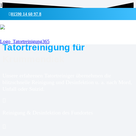
01590 14 60 97 8
UMWELTSCHONENDE REINIGUNG & DESINFEKTION
Tatortreinigung für
Krummendiek
Unsere erfahrenen Tatortreiniger übernehmen die
blitzschnelle Reinigung und Desinfektion u. a. nach Mord,
Unfall oder Suizid.
Reinigung & Desinfektion des Fundortes