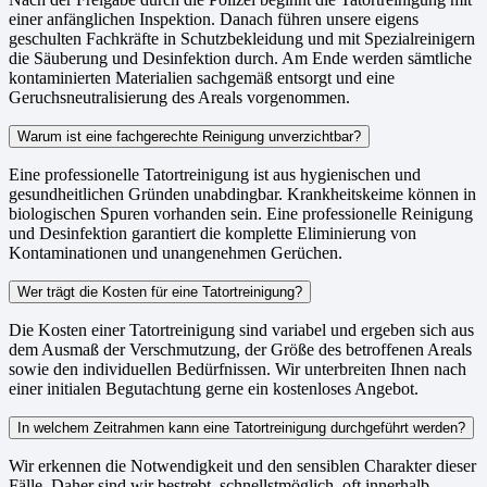
einer anfänglichen Inspektion. Danach führen unsere eigens
geschulten Fachkräfte in Schutzbekleidung und mit Spezialreinigern
die Säuberung und Desinfektion durch. Am Ende werden sämtliche
kontaminierten Materialien sachgemäß entsorgt und eine
Geruchsneutralisierung des Areals vorgenommen.
Warum ist eine fachgerechte Reinigung unverzichtbar?
Eine professionelle Tatortreinigung ist aus hygienischen und
gesundheitlichen Gründen unabdingbar. Krankheitskeime können in
biologischen Spuren vorhanden sein. Eine professionelle Reinigung
und Desinfektion garantiert die komplette Eliminierung von
Kontaminationen und unangenehmen Gerüchen.
Wer trägt die Kosten für eine Tatortreinigung?
Die Kosten einer Tatortreinigung sind variabel und ergeben sich aus
dem Ausmaß der Verschmutzung, der Größe des betroffenen Areals
sowie den individuellen Bedürfnissen. Wir unterbreiten Ihnen nach
einer initialen Begutachtung gerne ein kostenloses Angebot.
In welchem Zeitrahmen kann eine Tatortreinigung durchgeführt werden?
Wir erkennen die Notwendigkeit und den sensiblen Charakter dieser
Fälle. Daher sind wir bestrebt, schnellstmöglich, oft innerhalb