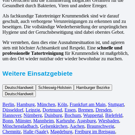
von Gerüchen und die Eliminierung möglicher Gefahren für die
Gesundheit durch Bakterien, Viren und andere Erreger.
Als fachkundige Tatortreiniger Krummendiek sind wir darauf
geschult, auch verborgene Verunreinigungen zu erkennen und zu
beseitigen. Die vollständige Wiederherstellung der ursprünglichen
Hygiene und der Geruchsbeseitigung sind dabei oberstes Gebot.
Wir verstehen, dass dies eine Ausnahmesituation ist, und agieren
stets mit höchster Achtsamkeit und Respekt. Eine
schnelle und
professionelle Tatortreinigung
für Krummendiek ist maßgeblich,
um den Ort wieder nutzbar oder wieder bewohnbar zu machen.
Weitere Einsatzgebiete
Deutschlandweit
Schleswig-Holstein
Hamburger Bezirke
Deutschlandweit
Berlin⁠
,
Hamburg
,
München
,
Köln⁠
,
Frankfurt am Main
,
Stuttgart
,
Düsseldorf
,
Leipzig
,
Dortmund
,
Essen
,
Bremen
,
Dresden
,
Hannover
,
Nürnberg
,
Duisburg⁠
,
Bochum
,
Wuppertal⁠
,
Bielefeld⁠
,
Bonn⁠
,
Münster⁠
,
Mannheim
,
Karlsruhe
,
Augsburg
,
Wiesbaden⁠
,
Mönchengladbach⁠
,
Gelsenkirchen⁠
,
Aachen⁠
,
Braunschweig
,
Chemnitz⁠
,
Halle (Saale)
⁠,
Magdeburg
,
Freiburg im Breisgau
⁠,