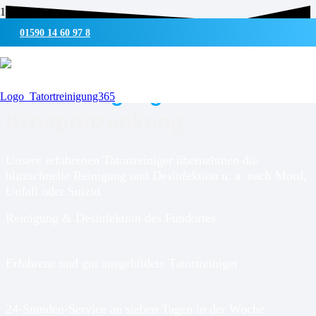
01590 14 60 97 8
UMWELTSCHONENDE REINIGUNG & DESINFEKTION
Tatortreinigung für
Kronprinzenkoog
Unsere erfahrenen Tatortreiniger übernehmen die
blitzschnelle Reinigung und Desinfektion u. a. nach Mord,
Unfall oder Suizid.
Reinigung & Desinfektion des Fundortes
Erfahrene und gut ausgebildete Tatortreiniger
24-Stunden-Service an sieben Tagen in der Woche