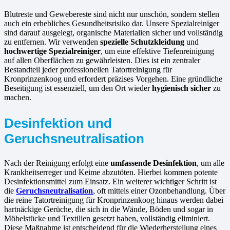
Blutreste und Gewebereste sind nicht nur unschön, sondern stellen
auch ein erhebliches Gesundheitsrisiko dar. Unsere Spezialreiniger
sind darauf ausgelegt, organische Materialien sicher und vollständig
zu entfernen. Wir verwenden
spezielle Schutzkleidung
und
hochwertige Spezialreiniger
, um eine effektive Tiefenreinigung
auf allen Oberflächen zu gewährleisten. Dies ist ein zentraler
Bestandteil jeder professionellen Tatortreinigung für
Kronprinzenkoog und erfordert präzises Vorgehen. Eine gründliche
Beseitigung ist essenziell, um den Ort wieder
hygienisch sicher
zu
machen.
Desinfektion und
Geruchsneutralisation
Nach der Reinigung erfolgt eine
umfassende Desinfektion
, um alle
Krankheitserreger und Keime abzutöten. Hierbei kommen potente
Desinfektionsmittel zum Einsatz. Ein weiterer wichtiger Schritt ist
die
Geruchsneutralisation
, oft mittels einer Ozonbehandlung. Über
die reine Tatortreinigung für Kronprinzenkoog hinaus werden dabei
hartnäckige Gerüche, die sich in die Wände, Böden und sogar in
Möbelstücke und Textilien gesetzt haben, vollständig eliminiert.
Diese Maßnahme ist entscheidend für die Wiederherstellung eines