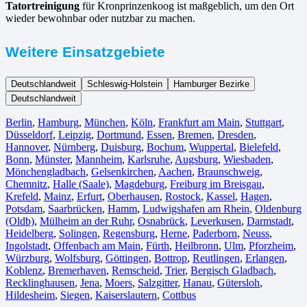
Tatortreinigung
für Kronprinzenkoog ist maßgeblich, um den Ort
wieder bewohnbar oder nutzbar zu machen.
Weitere Einsatzgebiete
Deutschlandweit
Schleswig-Holstein
Hamburger Bezirke
Deutschlandweit
Berlin⁠
,
Hamburg
,
München
,
Köln⁠
,
Frankfurt am Main
,
Stuttgart
,
Düsseldorf
,
Leipzig
,
Dortmund
,
Essen
,
Bremen
,
Dresden
,
Hannover
,
Nürnberg
,
Duisburg⁠
,
Bochum
,
Wuppertal⁠
,
Bielefeld⁠
,
Bonn⁠
,
Münster⁠
,
Mannheim
,
Karlsruhe
,
Augsburg
,
Wiesbaden⁠
,
Mönchengladbach⁠
,
Gelsenkirchen⁠
,
Aachen⁠
,
Braunschweig
,
Chemnitz⁠
,
Halle (Saale)
⁠,
Magdeburg
,
Freiburg im Breisgau
⁠,
Krefeld⁠
,
Mainz⁠
,
Erfurt
,
Oberhausen⁠
,
Rostock⁠
,
Kassel⁠
,
Hagen
,
Potsdam
,
Saarbrücken⁠
,
Hamm
,
Ludwigshafen am Rhein
⁠,
Oldenburg
(Oldb)
,
Mülheim an der Ruhr
,
Osnabrück⁠
,
Leverkusen
,
Darmstadt⁠
,
Heidelberg
,
Solingen
,
Regensburg
,
Herne⁠
,
Paderborn
,
Neuss
,
Ingolstadt
,
Offenbach am Main
,
Fürth⁠
,
Heilbronn
,
Ulm⁠
,
Pforzheim
,
Würzburg
,
Wolfsburg⁠
,
Göttingen
,
Bottrop
,
Reutlingen
,
Erlangen⁠
,
Koblenz
,
Bremerhaven⁠
,
Remscheid
,
Trier⁠
,
Bergisch Gladbach
,
Recklinghausen
,
Jena⁠
,
Moers⁠
,
Salzgitter⁠
,
Hanau
,
Gütersloh
,
Hildesheim⁠
,
Siegen⁠
,
Kaiserslautern⁠
,
Cottbus⁠