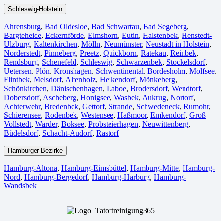
Schleswig-Holstein
Ahrensburg
,
Bad Oldesloe
,
Bad Schwartau
,
Bad Segeberg
,
Bargteheide
,
Eckernförde
,
Elmshorn
,
Eutin
,
Halstenbek
,
Henstedt-
Ulzburg
,
Kaltenkirchen
,
Mölln
,
Neumünster
,
Neustadt in Holstein
,
Norderstedt
,
Pinneberg
,
Preetz
,
Quickborn
,
Ratekau
,
Reinbek
,
Rendsburg
,
Schenefeld
,
Schleswig
,
Schwarzenbek
,
Stockelsdorf
,
Uetersen
,
Plön
,
Kronshagen
,
Schwentinental
,
Bordesholm
,
Molfsee
,
Flintbek
,
Melsdorf
,
Altenholz
,
Heikendorf
,
Mönkeberg
,
Schönkirchen
,
Dänischenhagen
,
Laboe
,
Brodersdorf
,
Wendtorf
,
Dobersdorf
,
Ascheberg
,
Honigsee
,
Wasbek
,
Aukrug
,
Nortorf
,
Achterwehr
,
Bredenbek
,
Gettorf
,
Strande
,
Schwedeneck
,
Rumohr
,
Schierensee
,
Rodenbek
,
Westensee
,
Haßmoor
,
Emkendorf
,
Groß
Vollstedt
,
Warder
,
Boksee
,
Probsteierhagen
,
Neuwittenberg
,
Büdelsdorf
,
Schacht-Audorf
,
Rastorf
Hamburger Bezirke
Hamburg-Altona
,
Hamburg-Eimsbüttel
,
Hamburg-Mitte
,
Hamburg-
Nord
,
Hamburg-Bergedorf
,
Hamburg-Harburg
,
Hamburg-
Wandsbek