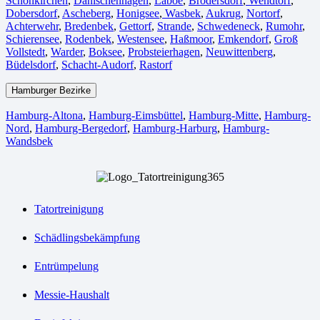
Schönkirchen
,
Dänischenhagen
,
Laboe
,
Brodersdorf
,
Wendtorf
,
Dobersdorf
,
Ascheberg
,
Honigsee
,
Wasbek
,
Aukrug
,
Nortorf
,
Achterwehr
,
Bredenbek
,
Gettorf
,
Strande
,
Schwedeneck
,
Rumohr
,
Schierensee
,
Rodenbek
,
Westensee
,
Haßmoor
,
Emkendorf
,
Groß
Vollstedt
,
Warder
,
Boksee
,
Probsteierhagen
,
Neuwittenberg
,
Büdelsdorf
,
Schacht-Audorf
,
Rastorf
Hamburger Bezirke
Hamburg-Altona
,
Hamburg-Eimsbüttel
,
Hamburg-Mitte
,
Hamburg-
Nord
,
Hamburg-Bergedorf
,
Hamburg-Harburg
,
Hamburg-
Wandsbek
Tatortreinigung
Schädlingsbekämpfung
Entrümpelung
Messie-Haushalt