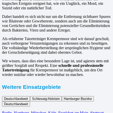
tragisches Ereignis ereignet hat, wie ein Unglück, ein Mord, ein
Suizid oder ein natürlicher Tod.
Dabei handelt es sich nicht nur um die Entfernung sichtbarer Spuren
wie Blutreste oder Gewebereste, sondern auch um die Eliminierung
von Gerüchen und die Eliminierung potenzieller Gesundheitsrisiken
durch Bakterien, Viren und andere Erreger.
Als erfahrene Tatortreiniger Krempermoor sind wir darauf geschult,
auch verborgene Verunreinigungen zu erkennen und zu beseitigen.
Die vollständige Wiederherstellung der ursprünglichen Hygiene und
der Geruchsbeseitigung sind dabei oberstes Gebot.
Wir wissen, dass dies eine besondere Lage ist, und agieren stets mit
größter Sorgfalt und Respekt. Eine
schnelle und professionelle
Tatortreinigung
für Krempermoor ist maßgeblich, um den Ort
wieder nutzbar oder wieder bewohnbar zu machen.
Weitere Einsatzgebiete
Deutschlandweit
Schleswig-Holstein
Hamburger Bezirke
Deutschlandweit
Berlin⁠
,
Hamburg
,
München
,
Köln⁠
,
Frankfurt am Main
,
Stuttgart
,