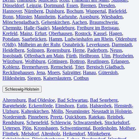
Düsseldorf
,
Leipzig
,
Dortmund
,
Essen
,
Bremen
,
Dresden
,
Hannover
,
Nürnberg
,
Duisburg⁠
,
Bochum
,
Wuppertal⁠
,
Bielefeld⁠
,
Bonn⁠
,
Münster⁠
,
Mannheim
,
Karlsruhe
,
Augsburg
,
Wiesbaden⁠
,
Mönchengladbach⁠
,
Gelsenkirchen⁠
,
Aachen⁠
,
Braunschweig
,
Chemnitz⁠
,
Halle (Saale)
⁠,
Magdeburg
,
Freiburg im Breisgau
⁠,
Krefeld⁠
,
Mainz⁠
,
Erfurt
,
Oberhausen⁠
,
Rostock⁠
,
Kassel⁠
,
Hagen
,
Potsdam
,
Saarbrücken⁠
,
Hamm
,
Ludwigshafen am Rhein
⁠,
Oldenburg
(Oldb)
,
Mülheim an der Ruhr
,
Osnabrück⁠
,
Leverkusen
,
Darmstadt⁠
,
Heidelberg
,
Solingen
,
Regensburg
,
Herne⁠
,
Paderborn
,
Neuss
,
Ingolstadt
,
Offenbach am Main
,
Fürth⁠
,
Heilbronn
,
Ulm⁠
,
Pforzheim
,
Würzburg
,
Wolfsburg⁠
,
Göttingen
,
Bottrop
,
Reutlingen
,
Erlangen⁠
,
Koblenz
,
Bremerhaven⁠
,
Remscheid
,
Trier⁠
,
Bergisch Gladbach
,
Recklinghausen
,
Jena⁠
,
Moers⁠
,
Salzgitter⁠
,
Hanau
,
Gütersloh
,
Hildesheim⁠
,
Siegen⁠
,
Kaiserslautern⁠
,
Cottbus⁠
Schleswig-Holstein
Ahrensburg
,
Bad Oldesloe
,
Bad Schwartau
,
Bad Segeberg
,
Bargteheide
,
Eckernförde
,
Elmshorn
,
Eutin
,
Halstenbek
,
Henstedt-
Ulzburg
,
Kaltenkirchen
,
Mölln
,
Neumünster
,
Neustadt in Holstein
,
Norderstedt
,
Pinneberg
,
Preetz
,
Quickborn
,
Ratekau
,
Reinbek
,
Rendsburg
,
Schenefeld
,
Schleswig
,
Schwarzenbek
,
Stockelsdorf
,
Uetersen
,
Plön
,
Kronshagen
,
Schwentinental
,
Bordesholm
,
Molfsee
,
Flintbek
,
Melsdorf
,
Altenholz
,
Heikendorf
,
Mönkeberg
,