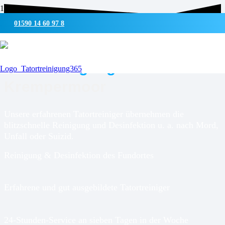
01590 14 60 97 8
UMWELTSCHONENDE REINIGUNG & DESINFEKTION
Tatortreinigung für
Krempermoor
Unsere erfahrenen Tatortreiniger übernehmen die
blitzschnelle Reinigung und Desinfektion u. a. nach Mord,
Unfall oder Suizid.
Reinigung & Desinfektion des Fundortes
Erfahrene und gut ausgebildete Tatortreiniger
24-Stunden-Service an sieben Tagen in der Woche