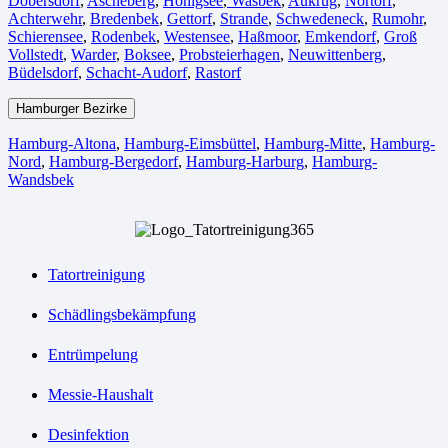
Dobersdorf
,
Ascheberg
,
Honigsee
,
Wasbek
,
Aukrug
,
Nortorf
,
Achterwehr
,
Bredenbek
,
Gettorf
,
Strande
,
Schwedeneck
,
Rumohr
,
Schierensee
,
Rodenbek
,
Westensee
,
Haßmoor
,
Emkendorf
,
Groß
Vollstedt
,
Warder
,
Boksee
,
Probsteierhagen
,
Neuwittenberg
,
Büdelsdorf
,
Schacht-Audorf
,
Rastorf
Hamburger Bezirke
Hamburg-Altona
,
Hamburg-Eimsbüttel
,
Hamburg-Mitte
,
Hamburg-
Nord
,
Hamburg-Bergedorf
,
Hamburg-Harburg
,
Hamburg-
Wandsbek
Tatortreinigung
Schädlingsbekämpfung
Entrümpelung
Messie-Haushalt
Desinfektion