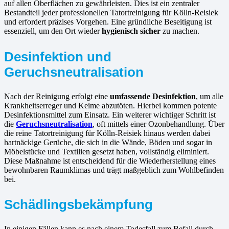
auf allen Oberflächen zu gewährleisten. Dies ist ein zentraler
Bestandteil jeder professionellen Tatortreinigung für Kölln-Reisiek
und erfordert präzises Vorgehen. Eine gründliche Beseitigung ist
essenziell, um den Ort wieder
hygienisch sicher
zu machen.
Desinfektion und
Geruchsneutralisation
Nach der Reinigung erfolgt eine
umfassende Desinfektion
, um alle
Krankheitserreger und Keime abzutöten. Hierbei kommen potente
Desinfektionsmittel zum Einsatz. Ein weiterer wichtiger Schritt ist
die
Geruchsneutralisation
, oft mittels einer Ozonbehandlung. Über
die reine Tatortreinigung für Kölln-Reisiek hinaus werden dabei
hartnäckige Gerüche, die sich in die Wände, Böden und sogar in
Möbelstücke und Textilien gesetzt haben, vollständig eliminiert.
Diese Maßnahme ist entscheidend für die Wiederherstellung eines
bewohnbaren Raumklimas und trägt maßgeblich zum Wohlbefinden
bei.
Schädlingsbekämpfung
In einigen Fällen kann es nach einem Todesfall zum Befall durch