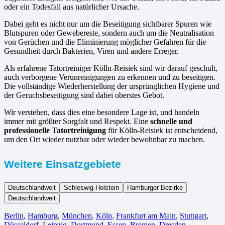
oder ein Todesfall aus natürlicher Ursache.
Dabei geht es nicht nur um die Beseitigung sichtbarer Spuren wie
Blutspuren oder Gewebereste, sondern auch um die Neutralisation
von Gerüchen und die Eliminierung möglicher Gefahren für die
Gesundheit durch Bakterien, Viren und andere Erreger.
Als erfahrene Tatortreiniger Kölln-Reisiek sind wir darauf geschult,
auch verborgene Verunreinigungen zu erkennen und zu beseitigen.
Die vollständige Wiederherstellung der ursprünglichen Hygiene und
der Geruchsbeseitigung sind dabei oberstes Gebot.
Wir verstehen, dass dies eine besondere Lage ist, und handeln
immer mit größter Sorgfalt und Respekt. Eine
schnelle und
professionelle Tatortreinigung
für Kölln-Reisiek ist entscheidend,
um den Ort wieder nutzbar oder wieder bewohnbar zu machen.
Weitere Einsatzgebiete
Deutschlandweit
Schleswig-Holstein
Hamburger Bezirke
Deutschlandweit
Berlin⁠
,
Hamburg
,
München
,
Köln⁠
,
Frankfurt am Main
,
Stuttgart
,
Düsseldorf
,
Leipzig
,
Dortmund
,
Essen
,
Bremen
,
Dresden
,