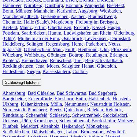
Hannover
,
Nürnberg
,
Duisburg⁠
,
Bochum
,
Wuppertal⁠
,
Bielefeld⁠
,
Bonn⁠
,
Münster⁠
,
Mannheim
,
Karlsruhe
,
Augsburg
,
Wiesbaden⁠
,
Mönchengladbach⁠
,
Gelsenkirchen⁠
,
Aachen⁠
,
Braunschweig
,
Chemnitz⁠
,
Halle (Saale)
⁠,
Magdeburg
,
Freiburg im Breisgau
⁠,
Krefeld⁠
,
Mainz⁠
,
Erfurt
,
Oberhausen⁠
,
Rostock⁠
,
Kassel⁠
,
Hagen
,
Potsdam
,
Saarbrücken⁠
,
Hamm
,
Ludwigshafen am Rhein
⁠,
Oldenburg
(Oldb)
,
Mülheim an der Ruhr
,
Osnabrück⁠
,
Leverkusen
,
Darmstadt⁠
,
Heidelberg
,
Solingen
,
Regensburg
,
Herne⁠
,
Paderborn
,
Neuss
,
Ingolstadt
,
Offenbach am Main
,
Fürth⁠
,
Heilbronn
,
Ulm⁠
,
Pforzheim
,
Würzburg
,
Wolfsburg⁠
,
Göttingen
,
Bottrop
,
Reutlingen
,
Erlangen⁠
,
Koblenz
,
Bremerhaven⁠
,
Remscheid
,
Trier⁠
,
Bergisch Gladbach
,
Recklinghausen
,
Jena⁠
,
Moers⁠
,
Salzgitter⁠
,
Hanau
,
Gütersloh
,
Hildesheim⁠
,
Siegen⁠
,
Kaiserslautern⁠
,
Cottbus⁠
Schleswig-Holstein
Ahrensburg
,
Bad Oldesloe
,
Bad Schwartau
,
Bad Segeberg
,
Bargteheide
,
Eckernförde
,
Elmshorn
,
Eutin
,
Halstenbek
,
Henstedt-
Ulzburg
,
Kaltenkirchen
,
Mölln
,
Neumünster
,
Neustadt in Holstein
,
Norderstedt
,
Pinneberg
,
Preetz
,
Quickborn
,
Ratekau
,
Reinbek
,
Rendsburg
,
Schenefeld
,
Schleswig
,
Schwarzenbek
,
Stockelsdorf
,
Uetersen
,
Plön
,
Kronshagen
,
Schwentinental
,
Bordesholm
,
Molfsee
,
Flintbek
,
Melsdorf
,
Altenholz
,
Heikendorf
,
Mönkeberg
,
Schönkirchen
,
Dänischenhagen
,
Laboe
,
Brodersdorf
,
Wendtorf
,