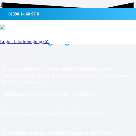
01590 14 60 97 8
UMWELTSCHONENDE REINIGUNG & DESINFEKTION
Tatortreinigung für
Kölln-
Reisiek
Unsere erfahrenen Tatortreiniger übernehmen die
blitzschnelle Reinigung und Desinfektion u. a. nach Mord,
Unfall oder Suizid.
Reinigung & Desinfektion des Fundortes
Erfahrene und gut ausgebildete Tatortreiniger
24-Stunden-Service an sieben Tagen in der Woche