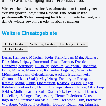
und der Geruchsbeseitigung sind dabei oberstes Gebot.
Wir verstehen, dass dies eine Ausnahmesituation ist, und agieren
stets mit größter Sorgfalt und Respekt. Eine
schnelle und
professionelle Tatortreinigung
für Klixbüll ist entscheidend, um
den Ort wieder bewohnbar oder nutzbar zu machen.
Weitere Einsatzgebiete
Deutschlandweit
Schleswig-Holstein
Hamburger Bezirke
Deutschlandweit
Berlin⁠
,
Hamburg
,
München
,
Köln⁠
,
Frankfurt am Main
,
Stuttgart
,
Düsseldorf
,
Leipzig
,
Dortmund
,
Essen
,
Bremen
,
Dresden
,
Hannover
,
Nürnberg
,
Duisburg⁠
,
Bochum
,
Wuppertal⁠
,
Bielefeld⁠
,
Bonn⁠
,
Münster⁠
,
Mannheim
,
Karlsruhe
,
Augsburg
,
Wiesbaden⁠
,
Mönchengladbach⁠
,
Gelsenkirchen⁠
,
Aachen⁠
,
Braunschweig
,
Chemnitz⁠
,
Halle (Saale)
⁠,
Magdeburg
,
Freiburg im Breisgau
⁠,
Krefeld⁠
,
Mainz⁠
,
Erfurt
,
Oberhausen⁠
,
Rostock⁠
,
Kassel⁠
,
Hagen
,
Potsdam
,
Saarbrücken⁠
,
Hamm
,
Ludwigshafen am Rhein
⁠,
Oldenburg
(Oldb)
,
Mülheim an der Ruhr
,
Osnabrück⁠
,
Leverkusen
,
Darmstadt⁠
,
Heidelberg
,
Solingen
,
Regensburg
,
Herne⁠
,
Paderborn
,
Neuss
,
Ingolstadt
,
Offenbach am Main
,
Fürth⁠
,
Heilbronn
,
Ulm⁠
,
Pforzheim
,
Würzburg
,
Wolfsburg⁠
,
Göttingen
,
Bottrop
,
Reutlingen
,
Erlangen⁠
,