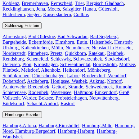
Koblenz
,
Bremerhaven⁠
,
Remscheid
,
Trier⁠
,
Bergisch Gladbach
,
Recklinghausen
,
Jena⁠
,
Moers⁠
,
Salzgitter⁠
,
Hanau
,
Gütersloh
,
Hildesheim⁠
,
Siegen⁠
,
Kaiserslautern⁠
,
Cottbus⁠
Schleswig-Holstein
Ahrensburg
,
Bad Oldesloe
,
Bad Schwartau
,
Bad Segeberg
,
Bargteheide
,
Eckernförde
,
Elmshorn
,
Eutin
,
Halstenbek
,
Henstedt-
Ulzburg
,
Kaltenkirchen
,
Mölln
,
Neumünster
,
Neustadt in Holstein
,
Norderstedt
,
Pinneberg
,
Preetz
,
Quickborn
,
Ratekau
,
Reinbek
,
Rendsburg
,
Schenefeld
,
Schleswig
,
Schwarzenbek
,
Stockelsdorf
,
Uetersen
,
Plön
,
Kronshagen
,
Schwentinental
,
Bordesholm
,
Molfsee
,
Flintbek
,
Melsdorf
,
Altenholz
,
Heikendorf
,
Mönkeberg
,
Schönkirchen
,
Dänischenhagen
,
Laboe
,
Brodersdorf
,
Wendtorf
,
Dobersdorf
,
Ascheberg
,
Honigsee
,
Wasbek
,
Aukrug
,
Nortorf
,
Achterwehr
,
Bredenbek
,
Gettorf
,
Strande
,
Schwedeneck
,
Rumohr
,
Schierensee
,
Rodenbek
,
Westensee
,
Haßmoor
,
Emkendorf
,
Groß
Vollstedt
,
Warder
,
Boksee
,
Probsteierhagen
,
Neuwittenberg
,
Büdelsdorf
,
Schacht-Audorf
,
Rastorf
Hamburger Bezirke
Hamburg-Altona
,
Hamburg-Eimsbüttel
,
Hamburg-Mitte
,
Hamburg-
Nord
,
Hamburg-Bergedorf
,
Hamburg-Harburg
,
Hamburg-
Wandsbek