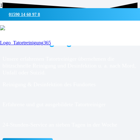
01590 14 60 97 8
UMWELTSCHONENDE REINIGUNG & DESINFEKTION
Tatortreinigung für
Klixbüll
Unsere erfahrenen Tatortreiniger übernehmen die
blitzschnelle Reinigung und Desinfektion u. a. nach Mord,
Unfall oder Suizid.
Reinigung & Desinfektion des Fundortes
Erfahrene und gut ausgebildete Tatortreiniger
24-Stunden-Service an sieben Tagen in der Woche