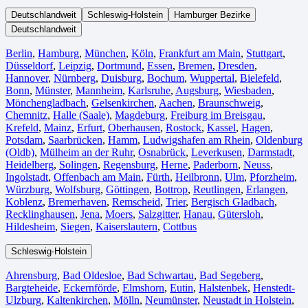
Deutschlandweit
Schleswig-Holstein
Hamburger Bezirke
Deutschlandweit
Berlin⁠
,
Hamburg
,
München
,
Köln⁠
,
Frankfurt am Main
,
Stuttgart
,
Düsseldorf
,
Leipzig
,
Dortmund
,
Essen
,
Bremen
,
Dresden
,
Hannover
,
Nürnberg
,
Duisburg⁠
,
Bochum
,
Wuppertal⁠
,
Bielefeld⁠
,
Bonn⁠
,
Münster⁠
,
Mannheim
,
Karlsruhe
,
Augsburg
,
Wiesbaden⁠
,
Mönchengladbach⁠
,
Gelsenkirchen⁠
,
Aachen⁠
,
Braunschweig
,
Chemnitz⁠
,
Halle (Saale)
⁠,
Magdeburg
,
Freiburg im Breisgau
⁠,
Krefeld⁠
,
Mainz⁠
,
Erfurt
,
Oberhausen⁠
,
Rostock⁠
,
Kassel⁠
,
Hagen
,
Potsdam
,
Saarbrücken⁠
,
Hamm
,
Ludwigshafen am Rhein
⁠,
Oldenburg
(Oldb)
,
Mülheim an der Ruhr
,
Osnabrück⁠
,
Leverkusen
,
Darmstadt⁠
,
Heidelberg
,
Solingen
,
Regensburg
,
Herne⁠
,
Paderborn
,
Neuss
,
Ingolstadt
,
Offenbach am Main
,
Fürth⁠
,
Heilbronn
,
Ulm⁠
,
Pforzheim
,
Würzburg
,
Wolfsburg⁠
,
Göttingen
,
Bottrop
,
Reutlingen
,
Erlangen⁠
,
Koblenz
,
Bremerhaven⁠
,
Remscheid
,
Trier⁠
,
Bergisch Gladbach
,
Recklinghausen
,
Jena⁠
,
Moers⁠
,
Salzgitter⁠
,
Hanau
,
Gütersloh
,
Hildesheim⁠
,
Siegen⁠
,
Kaiserslautern⁠
,
Cottbus⁠
Schleswig-Holstein
Ahrensburg
,
Bad Oldesloe
,
Bad Schwartau
,
Bad Segeberg
,
Bargteheide
,
Eckernförde
,
Elmshorn
,
Eutin
,
Halstenbek
,
Henstedt-
Ulzburg
,
Kaltenkirchen
,
Mölln
,
Neumünster
,
Neustadt in Holstein
,