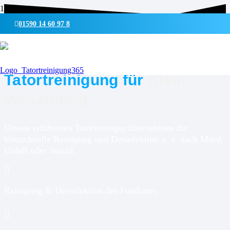
01590 14 60 97 8
UMWELTSCHONENDE REINIGUNG & DESINFEKTION
Tatortreinigung für
Klein
Wesenberg
Unsere erfahrenen Tatortreiniger übernehmen die
blitzschnelle Reinigung und Desinfektion u. a. nach Mord,
Unfall oder Suizid.
Reinigung & Desinfektion des Fundortes