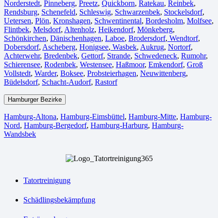
Norderstedt
,
Pinneberg
,
Preetz
,
Quickborn
,
Ratekau
,
Reinbek
,
Rendsburg
,
Schenefeld
,
Schleswig
,
Schwarzenbek
,
Stockelsdorf
,
Uetersen
,
Plön
,
Kronshagen
,
Schwentinental
,
Bordesholm
,
Molfsee
,
Flintbek
,
Melsdorf
,
Altenholz
,
Heikendorf
,
Mönkeberg
,
Schönkirchen
,
Dänischenhagen
,
Laboe
,
Brodersdorf
,
Wendtorf
,
Dobersdorf
,
Ascheberg
,
Honigsee
,
Wasbek
,
Aukrug
,
Nortorf
,
Achterwehr
,
Bredenbek
,
Gettorf
,
Strande
,
Schwedeneck
,
Rumohr
,
Schierensee
,
Rodenbek
,
Westensee
,
Haßmoor
,
Emkendorf
,
Groß
Vollstedt
,
Warder
,
Boksee
,
Probsteierhagen
,
Neuwittenberg
,
Büdelsdorf
,
Schacht-Audorf
,
Rastorf
Hamburger Bezirke
Hamburg-Altona
,
Hamburg-Eimsbüttel
,
Hamburg-Mitte
,
Hamburg-
Nord
,
Hamburg-Bergedorf
,
Hamburg-Harburg
,
Hamburg-
Wandsbek
Tatortreinigung
Schädlingsbekämpfung