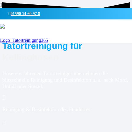
01590 14 60 97 8
UMWELTSCHONENDE REINIGUNG & DESINFEKTION
Tatortreinigung für
Kellinghusen
Unsere erfahrenen Tatortreiniger übernehmen die
blitzschnelle Reinigung und Desinfektion u. a. nach Mord,
Unfall oder Suizid.
Reinigung & Desinfektion des Fundortes