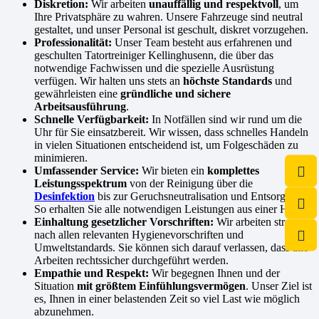
Diskretion:
Wir arbeiten
unauffällig und respektvoll
, um
Ihre Privatsphäre zu wahren. Unsere Fahrzeuge sind neutral
gestaltet, und unser Personal ist geschult, diskret vorzugehen.
Professionalität:
Unser Team besteht aus erfahrenen und
geschulten Tatortreiniger Kellinghusenn, die über das
notwendige Fachwissen und die spezielle Ausrüstung
verfügen. Wir halten uns stets an
höchste Standards
und
gewährleisten eine
gründliche und sichere
Arbeitsausführung
.
Schnelle Verfügbarkeit:
In Notfällen sind wir rund um die
Uhr für Sie einsatzbereit. Wir wissen, dass schnelles Handeln
in vielen Situationen entscheidend ist, um Folgeschäden zu
minimieren.
Umfassender Service:
Wir bieten ein
komplettes
Leistungsspektrum
von der Reinigung über die
Desinfektion
bis zur Geruchsneutralisation und Entsorgung.
So erhalten Sie alle notwendigen Leistungen aus einer Hand.
Einhaltung gesetzlicher Vorschriften:
Wir arbeiten streng
nach allen relevanten Hygienevorschriften und
Umweltstandards. Sie können sich darauf verlassen, dass alle
Arbeiten rechtssicher durchgeführt werden.
Empathie und Respekt:
Wir begegnen Ihnen und der
Situation
mit größtem Einfühlungsvermögen
. Unser Ziel ist
es, Ihnen in einer belastenden Zeit so viel Last wie möglich
abzunehmen.