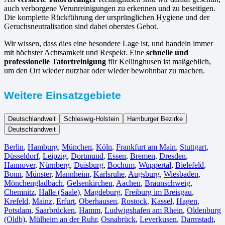
auch verborgene Verunreinigungen zu erkennen und zu beseitigen.
Die komplette Rückführung der ursprünglichen Hygiene und der
Geruchsneutralisation sind dabei oberstes Gebot.
Wir wissen, dass dies eine besondere Lage ist, und handeln immer
mit höchster Achtsamkeit und Respekt. Eine
schnelle und
professionelle Tatortreinigung
für Kellinghusen ist maßgeblich,
um den Ort wieder nutzbar oder wieder bewohnbar zu machen.
Weitere Einsatzgebiete
Deutschlandweit
Schleswig-Holstein
Hamburger Bezirke
Deutschlandweit
Berlin⁠
,
Hamburg
,
München
,
Köln⁠
,
Frankfurt am Main
,
Stuttgart
,
Düsseldorf
,
Leipzig
,
Dortmund
,
Essen
,
Bremen
,
Dresden
,
Hannover
,
Nürnberg
,
Duisburg⁠
,
Bochum
,
Wuppertal⁠
,
Bielefeld⁠
,
Bonn⁠
,
Münster⁠
,
Mannheim
,
Karlsruhe
,
Augsburg
,
Wiesbaden⁠
,
Mönchengladbach⁠
,
Gelsenkirchen⁠
,
Aachen⁠
,
Braunschweig
,
Chemnitz⁠
,
Halle (Saale)
⁠,
Magdeburg
,
Freiburg im Breisgau
⁠,
Krefeld⁠
,
Mainz⁠
,
Erfurt
,
Oberhausen⁠
,
Rostock⁠
,
Kassel⁠
,
Hagen
,
Potsdam
,
Saarbrücken⁠
,
Hamm
,
Ludwigshafen am Rhein
⁠,
Oldenburg
(Oldb)
,
Mülheim an der Ruhr
,
Osnabrück⁠
,
Leverkusen
,
Darmstadt⁠
,