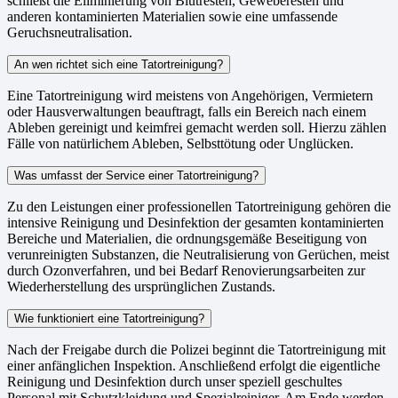
schließt die Eliminierung von Blutresten, Geweberesten und
anderen kontaminierten Materialien sowie eine umfassende
Geruchsneutralisation.
An wen richtet sich eine Tatortreinigung?
Eine Tatortreinigung wird meistens von Angehörigen, Vermietern
oder Hausverwaltungen beauftragt, falls ein Bereich nach einem
Ableben gereinigt und keimfrei gemacht werden soll. Hierzu zählen
Fälle von natürlichem Ableben, Selbsttötung oder Unglücken.
Was umfasst der Service einer Tatortreinigung?
Zu den Leistungen einer professionellen Tatortreinigung gehören die
intensive Reinigung und Desinfektion der gesamten kontaminierten
Bereiche und Materialien, die ordnungsgemäße Beseitigung von
verunreinigten Substanzen, die Neutralisierung von Gerüchen, meist
durch Ozonverfahren, und bei Bedarf Renovierungsarbeiten zur
Wiederherstellung des ursprünglichen Zustands.
Wie funktioniert eine Tatortreinigung?
Nach der Freigabe durch die Polizei beginnt die Tatortreinigung mit
einer anfänglichen Inspektion. Anschließend erfolgt die eigentliche
Reinigung und Desinfektion durch unser speziell geschultes
Personal mit Schutzkleidung und Spezialreiniger. Am Ende werden