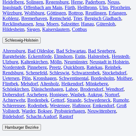
Heidelberg
,
Solingen
,
Regensburg
,
Herne⁠
,
Paderborn
,
Neuss
,
Ingolstadt
,
Offenbach am Main
,
Fürth⁠
,
Heilbronn
,
Ulm⁠
,
Pforzheim
,
Würzburg
,
Wolfsburg⁠
,
Göttingen
,
Bottrop
,
Reutlingen
,
Erlangen⁠
,
Koblenz
,
Bremerhaven⁠
,
Remscheid
,
Trier⁠
,
Bergisch Gladbach
,
Recklinghausen
,
Jena⁠
,
Moers⁠
,
Salzgitter⁠
,
Hanau
,
Gütersloh
,
Hildesheim⁠
,
Siegen⁠
,
Kaiserslautern⁠
,
Cottbus⁠
Schleswig-Holstein
Ahrensburg
,
Bad Oldesloe
,
Bad Schwartau
,
Bad Segeberg
,
Bargteheide
,
Eckernförde
,
Elmshorn
,
Eutin
,
Halstenbek
,
Henstedt-
Ulzburg
,
Kaltenkirchen
,
Mölln
,
Neumünster
,
Neustadt in Holstein
,
Norderstedt
,
Pinneberg
,
Preetz
,
Quickborn
,
Ratekau
,
Reinbek
,
Rendsburg
,
Schenefeld
,
Schleswig
,
Schwarzenbek
,
Stockelsdorf
,
Uetersen
,
Plön
,
Kronshagen
,
Schwentinental
,
Bordesholm
,
Molfsee
,
Flintbek
,
Melsdorf
,
Altenholz
,
Heikendorf
,
Mönkeberg
,
Schönkirchen
,
Dänischenhagen
,
Laboe
,
Brodersdorf
,
Wendtorf
,
Dobersdorf
,
Ascheberg
,
Honigsee
,
Wasbek
,
Aukrug
,
Nortorf
,
Achterwehr
,
Bredenbek
,
Gettorf
,
Strande
,
Schwedeneck
,
Rumohr
,
Schierensee
,
Rodenbek
,
Westensee
,
Haßmoor
,
Emkendorf
,
Groß
Vollstedt
,
Warder
,
Boksee
,
Probsteierhagen
,
Neuwittenberg
,
Büdelsdorf
,
Schacht-Audorf
,
Rastorf
Hamburger Bezirke