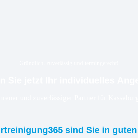
Gründlich, zuverlässig und termingerecht!
n Sie jetzt Ihr individuelles Ang
ahrener und zuverlässiger Partner für Kasseb
ortreinigung365 sind Sie in gute