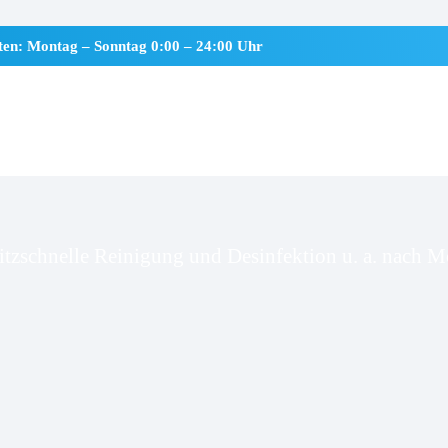
iten: Montag – Sonntag 0:00 – 24:00 Uhr
sseburg
itzschnelle Reinigung und Desinfektion u. a. nach Mo