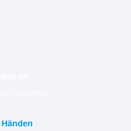
ebot an
urg und Umgebung.
n Händen