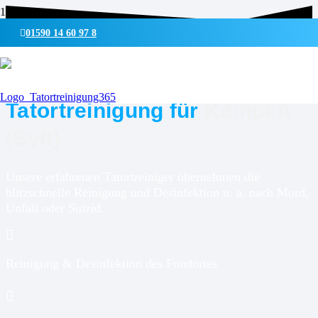
01590 14 60 97 8
UMWELTSCHONENDE REINIGUNG & DESINFEKTION
Tatortreinigung für
Kampen
(Sylt)
Unsere erfahrenen Tatortreiniger übernehmen die
blitzschnelle Reinigung und Desinfektion u. a. nach Mord,
Unfall oder Suizid.
Reinigung & Desinfektion des Fundortes