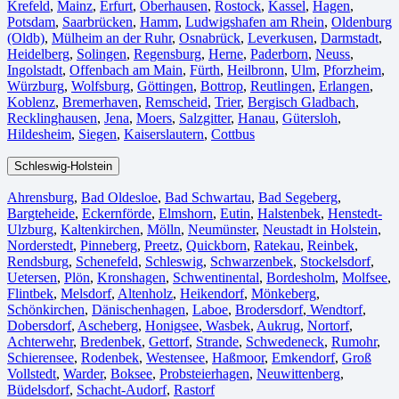
Krefeld⁠
,
Mainz⁠
,
Erfurt
,
Oberhausen⁠
,
Rostock⁠
,
Kassel⁠
,
Hagen
,
Potsdam
,
Saarbrücken⁠
,
Hamm
,
Ludwigshafen am Rhein
⁠,
Oldenburg
(Oldb)
,
Mülheim an der Ruhr
,
Osnabrück⁠
,
Leverkusen
,
Darmstadt⁠
,
Heidelberg
,
Solingen
,
Regensburg
,
Herne⁠
,
Paderborn
,
Neuss
,
Ingolstadt
,
Offenbach am Main
,
Fürth⁠
,
Heilbronn
,
Ulm⁠
,
Pforzheim
,
Würzburg
,
Wolfsburg⁠
,
Göttingen
,
Bottrop
,
Reutlingen
,
Erlangen⁠
,
Koblenz
,
Bremerhaven⁠
,
Remscheid
,
Trier⁠
,
Bergisch Gladbach
,
Recklinghausen
,
Jena⁠
,
Moers⁠
,
Salzgitter⁠
,
Hanau
,
Gütersloh
,
Hildesheim⁠
,
Siegen⁠
,
Kaiserslautern⁠
,
Cottbus⁠
Schleswig-Holstein
Ahrensburg
,
Bad Oldesloe
,
Bad Schwartau
,
Bad Segeberg
,
Bargteheide
,
Eckernförde
,
Elmshorn
,
Eutin
,
Halstenbek
,
Henstedt-
Ulzburg
,
Kaltenkirchen
,
Mölln
,
Neumünster
,
Neustadt in Holstein
,
Norderstedt
,
Pinneberg
,
Preetz
,
Quickborn
,
Ratekau
,
Reinbek
,
Rendsburg
,
Schenefeld
,
Schleswig
,
Schwarzenbek
,
Stockelsdorf
,
Uetersen
,
Plön
,
Kronshagen
,
Schwentinental
,
Bordesholm
,
Molfsee
,
Flintbek
,
Melsdorf
,
Altenholz
,
Heikendorf
,
Mönkeberg
,
Schönkirchen
,
Dänischenhagen
,
Laboe
,
Brodersdorf
,
Wendtorf
,
Dobersdorf
,
Ascheberg
,
Honigsee
,
Wasbek
,
Aukrug
,
Nortorf
,
Achterwehr
,
Bredenbek
,
Gettorf
,
Strande
,
Schwedeneck
,
Rumohr
,
Schierensee
,
Rodenbek
,
Westensee
,
Haßmoor
,
Emkendorf
,
Groß
Vollstedt
,
Warder
,
Boksee
,
Probsteierhagen
,
Neuwittenberg
,
Büdelsdorf
,
Schacht-Audorf
,
Rastorf