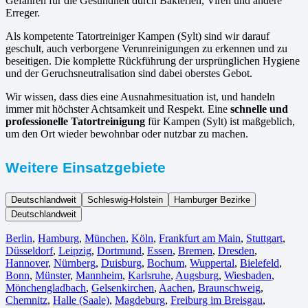
Gefahren für die Gesundheit durch Bakterien, Viren und andere
Erreger.
Als kompetente Tatortreiniger Kampen (Sylt) sind wir darauf
geschult, auch verborgene Verunreinigungen zu erkennen und zu
beseitigen. Die komplette Rückführung der ursprünglichen Hygiene
und der Geruchsneutralisation sind dabei oberstes Gebot.
Wir wissen, dass dies eine Ausnahmesituation ist, und handeln
immer mit höchster Achtsamkeit und Respekt. Eine
schnelle und
professionelle Tatortreinigung
für Kampen (Sylt) ist maßgeblich,
um den Ort wieder bewohnbar oder nutzbar zu machen.
Weitere Einsatzgebiete
Deutschlandweit
Schleswig-Holstein
Hamburger Bezirke
Deutschlandweit
Berlin⁠
,
Hamburg
,
München
,
Köln⁠
,
Frankfurt am Main
,
Stuttgart
,
Düsseldorf
,
Leipzig
,
Dortmund
,
Essen
,
Bremen
,
Dresden
,
Hannover
,
Nürnberg
,
Duisburg⁠
,
Bochum
,
Wuppertal⁠
,
Bielefeld⁠
,
Bonn⁠
,
Münster⁠
,
Mannheim
,
Karlsruhe
,
Augsburg
,
Wiesbaden⁠
,
Mönchengladbach⁠
,
Gelsenkirchen⁠
,
Aachen⁠
,
Braunschweig
,
Chemnitz⁠
,
Halle (Saale)
⁠,
Magdeburg
,
Freiburg im Breisgau
⁠,