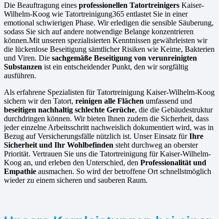
Die Beauftragung eines
professionellen Tatortreinigers
Kaiser-
Wilhelm-Koog wie Tatortreinigung365 entlastet Sie in einer
emotional schwierigen Phase. Wir erledigen die sensible Säuberung,
sodass Sie sich auf andere notwendige Belange konzentrieren
können.Mit unseren spezialisierten Kenntnissen gewährleisten wir
die lückenlose Beseitigung sämtlicher Risiken wie Keime, Bakterien
und Viren. Die
sachgemäße Beseitigung von verunreinigten
Substanzen
ist ein entscheidender Punkt, den wir sorgfältig
ausführen.
Als erfahrene Spezialisten für Tatortreinigung Kaiser-Wilhelm-Koog
sichern wir den Tatort,
reinigen alle Flächen
umfassend und
beseitigen nachhaltig schlechte Gerüche
, die die Gebäudestruktur
durchdringen können. Wir bieten Ihnen zudem die Sicherheit, dass
jeder einzelne Arbeitsschritt nachweislich dokumentiert wird, was in
Bezug auf Versicherungsfälle nützlich ist. Unser Einsatz für
Ihre
Sicherheit und Ihr Wohlbefinden
steht durchweg an oberster
Priorität. Vertrauen Sie uns die Tatortreinigung für Kaiser-Wilhelm-
Koog an, und erleben den Unterschied, den
Professionalität und
Empathie
ausmachen. So wird der betroffene Ort schnellstmöglich
wieder zu einem sicheren und sauberen Raum.