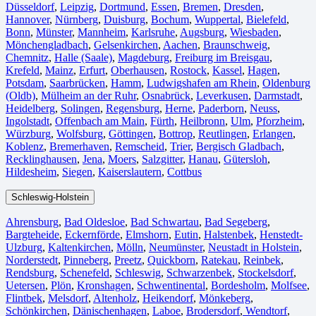
Düsseldorf
,
Leipzig
,
Dortmund
,
Essen
,
Bremen
,
Dresden
,
Hannover
,
Nürnberg
,
Duisburg⁠
,
Bochum
,
Wuppertal⁠
,
Bielefeld⁠
,
Bonn⁠
,
Münster⁠
,
Mannheim
,
Karlsruhe
,
Augsburg
,
Wiesbaden⁠
,
Mönchengladbach⁠
,
Gelsenkirchen⁠
,
Aachen⁠
,
Braunschweig
,
Chemnitz⁠
,
Halle (Saale)
⁠,
Magdeburg
,
Freiburg im Breisgau
⁠,
Krefeld⁠
,
Mainz⁠
,
Erfurt
,
Oberhausen⁠
,
Rostock⁠
,
Kassel⁠
,
Hagen
,
Potsdam
,
Saarbrücken⁠
,
Hamm
,
Ludwigshafen am Rhein
⁠,
Oldenburg
(Oldb)
,
Mülheim an der Ruhr
,
Osnabrück⁠
,
Leverkusen
,
Darmstadt⁠
,
Heidelberg
,
Solingen
,
Regensburg
,
Herne⁠
,
Paderborn
,
Neuss
,
Ingolstadt
,
Offenbach am Main
,
Fürth⁠
,
Heilbronn
,
Ulm⁠
,
Pforzheim
,
Würzburg
,
Wolfsburg⁠
,
Göttingen
,
Bottrop
,
Reutlingen
,
Erlangen⁠
,
Koblenz
,
Bremerhaven⁠
,
Remscheid
,
Trier⁠
,
Bergisch Gladbach
,
Recklinghausen
,
Jena⁠
,
Moers⁠
,
Salzgitter⁠
,
Hanau
,
Gütersloh
,
Hildesheim⁠
,
Siegen⁠
,
Kaiserslautern⁠
,
Cottbus⁠
Schleswig-Holstein
Ahrensburg
,
Bad Oldesloe
,
Bad Schwartau
,
Bad Segeberg
,
Bargteheide
,
Eckernförde
,
Elmshorn
,
Eutin
,
Halstenbek
,
Henstedt-
Ulzburg
,
Kaltenkirchen
,
Mölln
,
Neumünster
,
Neustadt in Holstein
,
Norderstedt
,
Pinneberg
,
Preetz
,
Quickborn
,
Ratekau
,
Reinbek
,
Rendsburg
,
Schenefeld
,
Schleswig
,
Schwarzenbek
,
Stockelsdorf
,
Uetersen
,
Plön
,
Kronshagen
,
Schwentinental
,
Bordesholm
,
Molfsee
,
Flintbek
,
Melsdorf
,
Altenholz
,
Heikendorf
,
Mönkeberg
,
Schönkirchen
,
Dänischenhagen
,
Laboe
,
Brodersdorf
,
Wendtorf
,