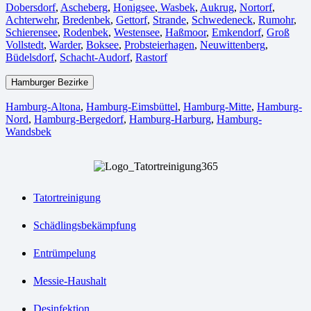
Dobersdorf
,
Ascheberg
,
Honigsee
,
Wasbek
,
Aukrug
,
Nortorf
,
Achterwehr
,
Bredenbek
,
Gettorf
,
Strande
,
Schwedeneck
,
Rumohr
,
Schierensee
,
Rodenbek
,
Westensee
,
Haßmoor
,
Emkendorf
,
Groß
Vollstedt
,
Warder
,
Boksee
,
Probsteierhagen
,
Neuwittenberg
,
Büdelsdorf
,
Schacht-Audorf
,
Rastorf
Hamburger Bezirke
Hamburg-Altona
,
Hamburg-Eimsbüttel
,
Hamburg-Mitte
,
Hamburg-
Nord
,
Hamburg-Bergedorf
,
Hamburg-Harburg
,
Hamburg-
Wandsbek
Tatortreinigung
Schädlingsbekämpfung
Entrümpelung
Messie-Haushalt
Desinfektion