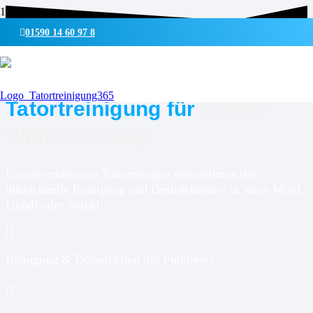
01590 14 60 97 8
UMWELTSCHONENDE REINIGUNG & DESINFEKTION
Tatortreinigung für
Kaiser-
Wilhelm-Koog
Unsere erfahrenen Tatortreiniger übernehmen die
blitzschnelle Reinigung und Desinfektion u. a. nach Mord,
Unfall oder Suizid.
Reinigung & Desinfektion des Fundortes