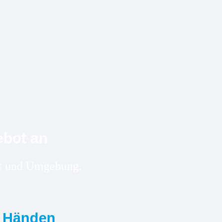
ebot an
edt und Umgebung.
n Händen