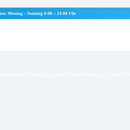
iten: Montag – Sonntag 0:00 – 24:00 Uhr
enstedt
itzschnelle Reinigung und Desinfektion u. a. nach Mo