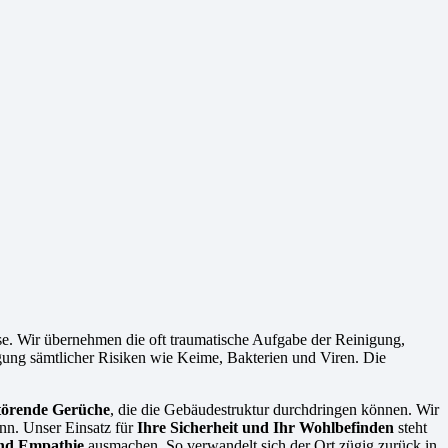
ase. Wir übernehmen die oft traumatische Aufgabe der Reinigung,
igung sämtlicher Risiken wie Keime, Bakterien und Viren. Die
störende Gerüche
, die die Gebäudestruktur durchdringen können. Wir
ann. Unser Einsatz für
Ihre Sicherheit und Ihr Wohlbefinden
steht
und Empathie
ausmachen. So verwandelt sich der Ort zügig zurück in