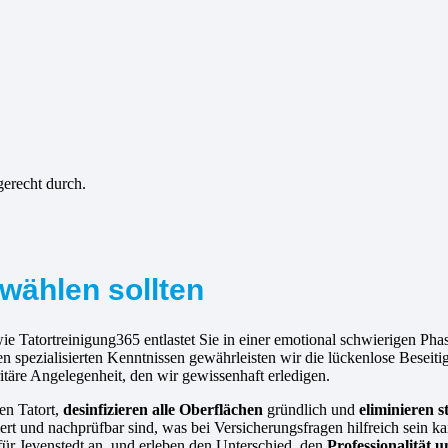
gerecht durch.
wählen sollten
wie Tatortreinigung365 entlastet Sie in einer emotional schwierigen Ph
n spezialisierten Kenntnissen gewährleisten wir die lückenlose Beseit
ritäre Angelegenheit, den wir gewissenhaft erledigen.
den Tatort,
desinfizieren alle Oberflächen
gründlich und
eliminieren 
iert und nachprüfbar sind, was bei Versicherungsfragen hilfreich sein k
 für Jevenstedt an, und erleben den Unterschied, den
Professionalität 