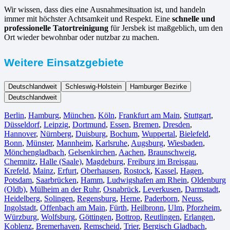
Wir wissen, dass dies eine Ausnahmesituation ist, und handeln
immer mit höchster Achtsamkeit und Respekt. Eine
schnelle und
professionelle Tatortreinigung
für Jersbek ist maßgeblich, um den
Ort wieder bewohnbar oder nutzbar zu machen.
Weitere Einsatzgebiete
Deutschlandweit
Schleswig-Holstein
Hamburger Bezirke
Deutschlandweit
Berlin⁠
,
Hamburg
,
München
,
Köln⁠
,
Frankfurt am Main
,
Stuttgart
,
Düsseldorf
,
Leipzig
,
Dortmund
,
Essen
,
Bremen
,
Dresden
,
Hannover
,
Nürnberg
,
Duisburg⁠
,
Bochum
,
Wuppertal⁠
,
Bielefeld⁠
,
Bonn⁠
,
Münster⁠
,
Mannheim
,
Karlsruhe
,
Augsburg
,
Wiesbaden⁠
,
Mönchengladbach⁠
,
Gelsenkirchen⁠
,
Aachen⁠
,
Braunschweig
,
Chemnitz⁠
,
Halle (Saale)
⁠,
Magdeburg
,
Freiburg im Breisgau
⁠,
Krefeld⁠
,
Mainz⁠
,
Erfurt
,
Oberhausen⁠
,
Rostock⁠
,
Kassel⁠
,
Hagen
,
Potsdam
,
Saarbrücken⁠
,
Hamm
,
Ludwigshafen am Rhein
⁠,
Oldenburg
(Oldb)
,
Mülheim an der Ruhr
,
Osnabrück⁠
,
Leverkusen
,
Darmstadt⁠
,
Heidelberg
,
Solingen
,
Regensburg
,
Herne⁠
,
Paderborn
,
Neuss
,
Ingolstadt
,
Offenbach am Main
,
Fürth⁠
,
Heilbronn
,
Ulm⁠
,
Pforzheim
,
Würzburg
,
Wolfsburg⁠
,
Göttingen
,
Bottrop
,
Reutlingen
,
Erlangen⁠
,
Koblenz
,
Bremerhaven⁠
,
Remscheid
,
Trier⁠
,
Bergisch Gladbach
,