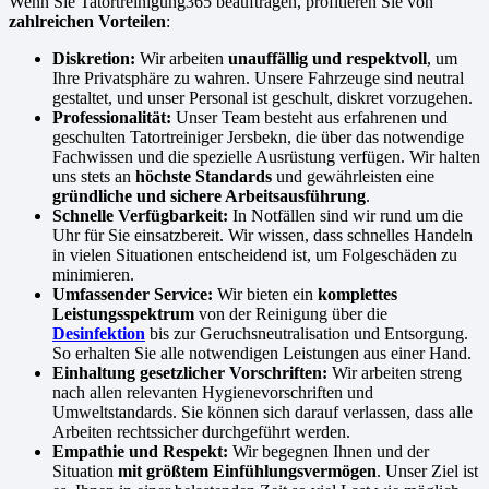
Wenn Sie Tatortreinigung365 beauftragen, profitieren Sie von
zahlreichen Vorteilen
:
Diskretion:
Wir arbeiten
unauffällig und respektvoll
, um
Ihre Privatsphäre zu wahren. Unsere Fahrzeuge sind neutral
gestaltet, und unser Personal ist geschult, diskret vorzugehen.
Professionalität:
Unser Team besteht aus erfahrenen und
geschulten Tatortreiniger Jersbekn, die über das notwendige
Fachwissen und die spezielle Ausrüstung verfügen. Wir halten
uns stets an
höchste Standards
und gewährleisten eine
gründliche und sichere Arbeitsausführung
.
Schnelle Verfügbarkeit:
In Notfällen sind wir rund um die
Uhr für Sie einsatzbereit. Wir wissen, dass schnelles Handeln
in vielen Situationen entscheidend ist, um Folgeschäden zu
minimieren.
Umfassender Service:
Wir bieten ein
komplettes
Leistungsspektrum
von der Reinigung über die
Desinfektion
bis zur Geruchsneutralisation und Entsorgung.
So erhalten Sie alle notwendigen Leistungen aus einer Hand.
Einhaltung gesetzlicher Vorschriften:
Wir arbeiten streng
nach allen relevanten Hygienevorschriften und
Umweltstandards. Sie können sich darauf verlassen, dass alle
Arbeiten rechtssicher durchgeführt werden.
Empathie und Respekt:
Wir begegnen Ihnen und der
Situation
mit größtem Einfühlungsvermögen
. Unser Ziel ist