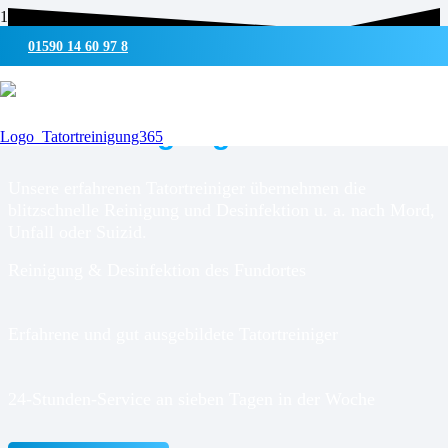
01590 14 60 97 8
UMWELTSCHONENDE REINIGUNG & DESINFEKTION
Tatortreinigung für
Jersbek
Unsere erfahrenen Tatortreiniger übernehmen die
blitzschnelle Reinigung und Desinfektion u. a. nach Mord,
Unfall oder Suizid.
Reinigung & Desinfektion des Fundortes
Erfahrene und gut ausgebildete Tatortreiniger
24-Stunden-Service an sieben Tagen in der Woche