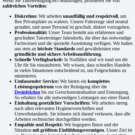
Wenn Sie Tatortreinigung365 beauftragen, profitieren Sie von
zahlreichen Vorteilen
:
Diskretion:
Wir arbeiten
unauffällig und respektvoll
, um
Ihre Privatsphäre zu wahren. Unsere Fahrzeuge sind neutral
gestaltet, und unser Personal ist geschult, diskret vorzugehen.
Professionalität:
Unser Team besteht aus erfahrenen und
geschulten Tatortreiniger Jahrsdorfn, die über das notwendige
Fachwissen und die spezielle Ausrüstung verfügen. Wir halten
uns stets an
höchste Standards
und gewährleisten eine
gründliche und sichere Arbeitsausführung
.
Schnelle Verfügbarkeit:
In Notfällen sind wir rund um die
Uhr für Sie einsatzbereit. Wir wissen, dass schnelles Handeln
in vielen Situationen entscheidend ist, um Folgeschäden zu
minimieren.
Umfassender Service:
Wir bieten ein
komplettes
Leistungsspektrum
von der Reinigung über die
Desinfektion
bis zur Geruchsneutralisation und Entsorgung.
So erhalten Sie alle notwendigen Leistungen aus einer Hand.
Einhaltung gesetzlicher Vorschriften:
Wir arbeiten streng
nach allen relevanten Hygienevorschriften und
Umweltstandards. Sie können sich darauf verlassen, dass alle
Arbeiten rechtssicher durchgeführt werden.
Empathie und Respekt:
Wir begegnen Ihnen und der
Situation
mit größtem Einfühlungsvermögen
. Unser Ziel ist