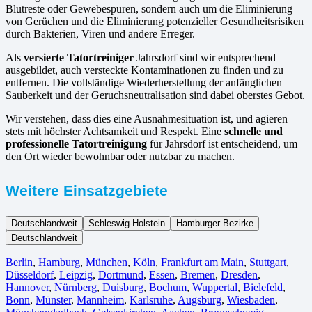
Blutreste oder Gewebespuren, sondern auch um die Eliminierung
von Gerüchen und die Eliminierung potenzieller Gesundheitsrisiken
durch Bakterien, Viren und andere Erreger.
Als
versierte Tatortreiniger
Jahrsdorf sind wir entsprechend
ausgebildet, auch versteckte Kontaminationen zu finden und zu
entfernen. Die vollständige Wiederherstellung der anfänglichen
Sauberkeit und der Geruchsneutralisation sind dabei oberstes Gebot.
Wir verstehen, dass dies eine Ausnahmesituation ist, und agieren
stets mit höchster Achtsamkeit und Respekt. Eine
schnelle und
professionelle Tatortreinigung
für Jahrsdorf ist entscheidend, um
den Ort wieder bewohnbar oder nutzbar zu machen.
Weitere Einsatzgebiete
Deutschlandweit
Schleswig-Holstein
Hamburger Bezirke
Deutschlandweit
Berlin⁠
,
Hamburg
,
München
,
Köln⁠
,
Frankfurt am Main
,
Stuttgart
,
Düsseldorf
,
Leipzig
,
Dortmund
,
Essen
,
Bremen
,
Dresden
,
Hannover
,
Nürnberg
,
Duisburg⁠
,
Bochum
,
Wuppertal⁠
,
Bielefeld⁠
,
Bonn⁠
,
Münster⁠
,
Mannheim
,
Karlsruhe
,
Augsburg
,
Wiesbaden⁠
,