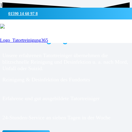
01590 14 60 97 8
UMWELTSCHONENDE REINIGUNG & DESINFEKTION
Tatortreinigung für
Jahrsdorf
Unsere erfahrenen Tatortreiniger übernehmen die
blitzschnelle Reinigung und Desinfektion u. a. nach Mord,
Unfall oder Suizid.
Reinigung & Desinfektion des Fundortes
Erfahrene und gut ausgebildete Tatortreiniger
24-Stunden-Service an sieben Tagen in der Woche