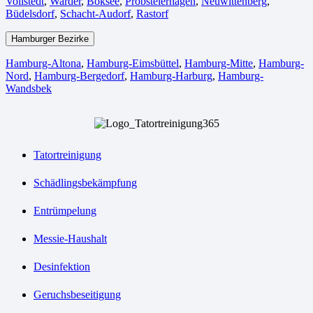
Vollstedt
,
Warder
,
Boksee
,
Probsteierhagen
,
Neuwittenberg
,
Büdelsdorf
,
Schacht-Audorf
,
Rastorf
Hamburger Bezirke
Hamburg-Altona
,
Hamburg-Eimsbüttel
,
Hamburg-Mitte
,
Hamburg-
Nord
,
Hamburg-Bergedorf
,
Hamburg-Harburg
,
Hamburg-
Wandsbek
Tatortreinigung
Schädlingsbekämpfung
Entrümpelung
Messie-Haushalt
Desinfektion
Geruchsbeseitigung