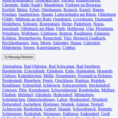
Mönchengladbach⁠
,
Gelsenkirchen⁠
,
Aachen⁠
,
Braunschweig
,
Chemnitz⁠
,
Halle (Saale)
⁠,
Magdeburg
,
Freiburg im Breisgau
⁠,
Krefeld⁠
,
Mainz⁠
,
Erfurt
,
Oberhausen⁠
,
Rostock⁠
,
Kassel⁠
,
Hagen
,
Potsdam
,
Saarbrücken⁠
,
Hamm
,
Ludwigshafen am Rhein
⁠,
Oldenburg
(Oldb)
,
Mülheim an der Ruhr
,
Osnabrück⁠
,
Leverkusen
,
Darmstadt⁠
,
Heidelberg
,
Solingen
,
Regensburg
,
Herne⁠
,
Paderborn
,
Neuss
,
Ingolstadt
,
Offenbach am Main
,
Fürth⁠
,
Heilbronn
,
Ulm⁠
,
Pforzheim
,
Würzburg
,
Wolfsburg⁠
,
Göttingen
,
Bottrop
,
Reutlingen
,
Erlangen⁠
,
Koblenz
,
Bremerhaven⁠
,
Remscheid
,
Trier⁠
,
Bergisch Gladbach
,
Recklinghausen
,
Jena⁠
,
Moers⁠
,
Salzgitter⁠
,
Hanau
,
Gütersloh
,
Hildesheim⁠
,
Siegen⁠
,
Kaiserslautern⁠
,
Cottbus⁠
Schleswig-Holstein
Ahrensburg
,
Bad Oldesloe
,
Bad Schwartau
,
Bad Segeberg
,
Bargteheide
,
Eckernförde
,
Elmshorn
,
Eutin
,
Halstenbek
,
Henstedt-
Ulzburg
,
Kaltenkirchen
,
Mölln
,
Neumünster
,
Neustadt in Holstein
,
Norderstedt
,
Pinneberg
,
Preetz
,
Quickborn
,
Ratekau
,
Reinbek
,
Rendsburg
,
Schenefeld
,
Schleswig
,
Schwarzenbek
,
Stockelsdorf
,
Uetersen
,
Plön
,
Kronshagen
,
Schwentinental
,
Bordesholm
,
Molfsee
,
Flintbek
,
Melsdorf
,
Altenholz
,
Heikendorf
,
Mönkeberg
,
Schönkirchen
,
Dänischenhagen
,
Laboe
,
Brodersdorf
,
Wendtorf
,
Dobersdorf
,
Ascheberg
,
Honigsee
,
Wasbek
,
Aukrug
,
Nortorf
,
Achterwehr
,
Bredenbek
,
Gettorf
,
Strande
,
Schwedeneck
,
Rumohr
,
Schierensee
,
Rodenbek
,
Westensee
,
Haßmoor
,
Emkendorf
,
Groß