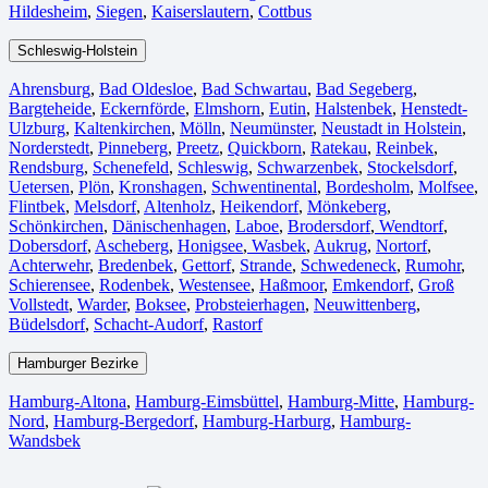
Hildesheim⁠
,
Siegen⁠
,
Kaiserslautern⁠
,
Cottbus⁠
Schleswig-Holstein
Ahrensburg
,
Bad Oldesloe
,
Bad Schwartau
,
Bad Segeberg
,
Bargteheide
,
Eckernförde
,
Elmshorn
,
Eutin
,
Halstenbek
,
Henstedt-
Ulzburg
,
Kaltenkirchen
,
Mölln
,
Neumünster
,
Neustadt in Holstein
,
Norderstedt
,
Pinneberg
,
Preetz
,
Quickborn
,
Ratekau
,
Reinbek
,
Rendsburg
,
Schenefeld
,
Schleswig
,
Schwarzenbek
,
Stockelsdorf
,
Uetersen
,
Plön
,
Kronshagen
,
Schwentinental
,
Bordesholm
,
Molfsee
,
Flintbek
,
Melsdorf
,
Altenholz
,
Heikendorf
,
Mönkeberg
,
Schönkirchen
,
Dänischenhagen
,
Laboe
,
Brodersdorf
,
Wendtorf
,
Dobersdorf
,
Ascheberg
,
Honigsee
,
Wasbek
,
Aukrug
,
Nortorf
,
Achterwehr
,
Bredenbek
,
Gettorf
,
Strande
,
Schwedeneck
,
Rumohr
,
Schierensee
,
Rodenbek
,
Westensee
,
Haßmoor
,
Emkendorf
,
Groß
Vollstedt
,
Warder
,
Boksee
,
Probsteierhagen
,
Neuwittenberg
,
Büdelsdorf
,
Schacht-Audorf
,
Rastorf
Hamburger Bezirke
Hamburg-Altona
,
Hamburg-Eimsbüttel
,
Hamburg-Mitte
,
Hamburg-
Nord
,
Hamburg-Bergedorf
,
Hamburg-Harburg
,
Hamburg-
Wandsbek