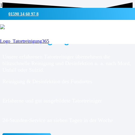
01590 14 60 97 8
UMWELTSCHONENDE REINIGUNG & DESINFEKTION
Tatortreinigung für
Hürup
Unsere erfahrenen Tatortreiniger übernehmen die
blitzschnelle Reinigung und Desinfektion u. a. nach Mord,
Unfall oder Suizid.
Reinigung & Desinfektion des Fundortes
Erfahrene und gut ausgebildete Tatortreiniger
24-Stunden-Service an sieben Tagen in der Woche