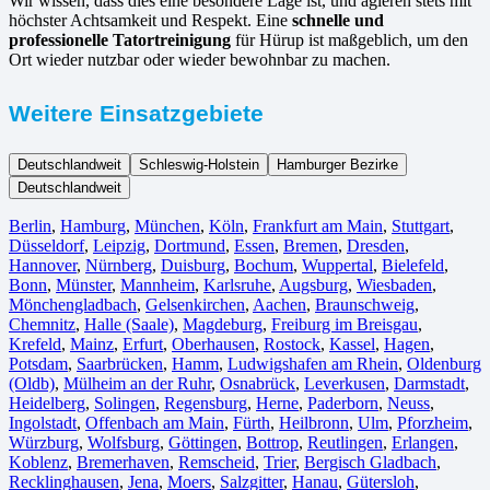
Wir wissen, dass dies eine besondere Lage ist, und agieren stets mit
höchster Achtsamkeit und Respekt. Eine
schnelle und
professionelle Tatortreinigung
für Hürup ist maßgeblich, um den
Ort wieder nutzbar oder wieder bewohnbar zu machen.
Weitere Einsatzgebiete
Deutschlandweit
Schleswig-Holstein
Hamburger Bezirke
Deutschlandweit
Berlin⁠
,
Hamburg
,
München
,
Köln⁠
,
Frankfurt am Main
,
Stuttgart
,
Düsseldorf
,
Leipzig
,
Dortmund
,
Essen
,
Bremen
,
Dresden
,
Hannover
,
Nürnberg
,
Duisburg⁠
,
Bochum
,
Wuppertal⁠
,
Bielefeld⁠
,
Bonn⁠
,
Münster⁠
,
Mannheim
,
Karlsruhe
,
Augsburg
,
Wiesbaden⁠
,
Mönchengladbach⁠
,
Gelsenkirchen⁠
,
Aachen⁠
,
Braunschweig
,
Chemnitz⁠
,
Halle (Saale)
⁠,
Magdeburg
,
Freiburg im Breisgau
⁠,
Krefeld⁠
,
Mainz⁠
,
Erfurt
,
Oberhausen⁠
,
Rostock⁠
,
Kassel⁠
,
Hagen
,
Potsdam
,
Saarbrücken⁠
,
Hamm
,
Ludwigshafen am Rhein
⁠,
Oldenburg
(Oldb)
,
Mülheim an der Ruhr
,
Osnabrück⁠
,
Leverkusen
,
Darmstadt⁠
,
Heidelberg
,
Solingen
,
Regensburg
,
Herne⁠
,
Paderborn
,
Neuss
,
Ingolstadt
,
Offenbach am Main
,
Fürth⁠
,
Heilbronn
,
Ulm⁠
,
Pforzheim
,
Würzburg
,
Wolfsburg⁠
,
Göttingen
,
Bottrop
,
Reutlingen
,
Erlangen⁠
,
Koblenz
,
Bremerhaven⁠
,
Remscheid
,
Trier⁠
,
Bergisch Gladbach
,
Recklinghausen
,
Jena⁠
,
Moers⁠
,
Salzgitter⁠
,
Hanau
,
Gütersloh
,