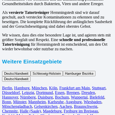
Gesundheitsrisiken durch Bakterien, Viren und andere Erreger.
Als
versierte Tatortreiniger
Hemmingstedt sind wir darauf
geschult, auch versteckte Kontaminationen zu erkennen und zu
beseitigen. Die komplette Rückführung der anfänglichen Sauberkeit
und der Geruchsbeseitigung sind dabei oberstes Gebot.
Wir wissen, dass dies eine besondere Lage ist, und agieren stets mit
größter Sorgfalt und Respekt. Eine
schnelle und professionelle
Tatortreinigung
für Hemmingstedt ist entscheidend, um den Ort
wieder bewohnbar oder nutzbar zu machen.
Weitere Einsatzgebiete
Deutschlandweit
Schleswig-Holstein
Hamburger Bezirke
Deutschlandweit
Berlin⁠
,
Hamburg
,
München
,
Köln⁠
,
Frankfurt am Main
,
Stuttgart
,
Düsseldorf
,
Leipzig
,
Dortmund
,
Essen
,
Bremen
,
Dresden
,
Hannover
,
Nürnberg
,
Duisburg⁠
,
Bochum
,
Wuppertal⁠
,
Bielefeld⁠
,
Bonn⁠
,
Münster⁠
,
Mannheim
,
Karlsruhe
,
Augsburg
,
Wiesbaden⁠
,
Mönchengladbach⁠
,
Gelsenkirchen⁠
,
Aachen⁠
,
Braunschweig
,
Chemnitz⁠
,
Halle (Saale)
⁠,
Magdeburg
,
Freiburg im Breisgau
⁠,