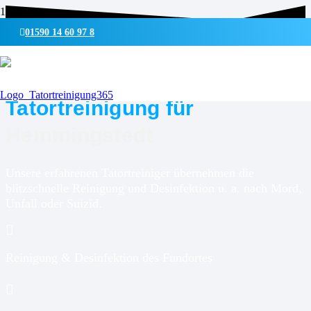
01590 14 60 97 8
UMWELTSCHONENDE REINIGUNG & DESINFEKTION
Tatortreinigung für
Hemmingstedt
Unsere erfahrenen Tatortreiniger übernehmen die
blitzschnelle Reinigung und Desinfektion u. a. nach Mord,
Unfall oder Suizid.
Reinigung & Desinfektion des Fundortes