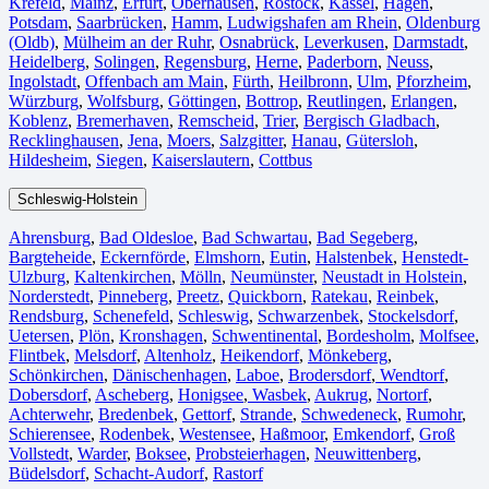
Krefeld⁠
,
Mainz⁠
,
Erfurt
,
Oberhausen⁠
,
Rostock⁠
,
Kassel⁠
,
Hagen
,
Potsdam
,
Saarbrücken⁠
,
Hamm
,
Ludwigshafen am Rhein
⁠,
Oldenburg
(Oldb)
,
Mülheim an der Ruhr
,
Osnabrück⁠
,
Leverkusen
,
Darmstadt⁠
,
Heidelberg
,
Solingen
,
Regensburg
,
Herne⁠
,
Paderborn
,
Neuss
,
Ingolstadt
,
Offenbach am Main
,
Fürth⁠
,
Heilbronn
,
Ulm⁠
,
Pforzheim
,
Würzburg
,
Wolfsburg⁠
,
Göttingen
,
Bottrop
,
Reutlingen
,
Erlangen⁠
,
Koblenz
,
Bremerhaven⁠
,
Remscheid
,
Trier⁠
,
Bergisch Gladbach
,
Recklinghausen
,
Jena⁠
,
Moers⁠
,
Salzgitter⁠
,
Hanau
,
Gütersloh
,
Hildesheim⁠
,
Siegen⁠
,
Kaiserslautern⁠
,
Cottbus⁠
Schleswig-Holstein
Ahrensburg
,
Bad Oldesloe
,
Bad Schwartau
,
Bad Segeberg
,
Bargteheide
,
Eckernförde
,
Elmshorn
,
Eutin
,
Halstenbek
,
Henstedt-
Ulzburg
,
Kaltenkirchen
,
Mölln
,
Neumünster
,
Neustadt in Holstein
,
Norderstedt
,
Pinneberg
,
Preetz
,
Quickborn
,
Ratekau
,
Reinbek
,
Rendsburg
,
Schenefeld
,
Schleswig
,
Schwarzenbek
,
Stockelsdorf
,
Uetersen
,
Plön
,
Kronshagen
,
Schwentinental
,
Bordesholm
,
Molfsee
,
Flintbek
,
Melsdorf
,
Altenholz
,
Heikendorf
,
Mönkeberg
,
Schönkirchen
,
Dänischenhagen
,
Laboe
,
Brodersdorf
,
Wendtorf
,
Dobersdorf
,
Ascheberg
,
Honigsee
,
Wasbek
,
Aukrug
,
Nortorf
,
Achterwehr
,
Bredenbek
,
Gettorf
,
Strande
,
Schwedeneck
,
Rumohr
,
Schierensee
,
Rodenbek
,
Westensee
,
Haßmoor
,
Emkendorf
,
Groß
Vollstedt
,
Warder
,
Boksee
,
Probsteierhagen
,
Neuwittenberg
,
Büdelsdorf
,
Schacht-Audorf
,
Rastorf