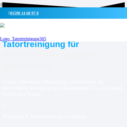
01590 14 60 97 8
UMWELTSCHONENDE REINIGUNG & DESINFEKTION
Tatortreinigung für
Hellschen-Heringsand-
Unterschaar
Unsere erfahrenen Tatortreiniger übernehmen die
blitzschnelle Reinigung und Desinfektion u. a. nach Mord,
Unfall oder Suizid.
Reinigung & Desinfektion des Fundortes