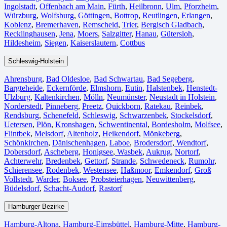
Ingolstadt
,
Offenbach am Main
,
Fürth⁠
,
Heilbronn
,
Ulm⁠
,
Pforzheim
,
Würzburg
,
Wolfsburg⁠
,
Göttingen
,
Bottrop
,
Reutlingen
,
Erlangen⁠
,
Koblenz
,
Bremerhaven⁠
,
Remscheid
,
Trier⁠
,
Bergisch Gladbach
,
Recklinghausen
,
Jena⁠
,
Moers⁠
,
Salzgitter⁠
,
Hanau
,
Gütersloh
,
Hildesheim⁠
,
Siegen⁠
,
Kaiserslautern⁠
,
Cottbus⁠
Schleswig-Holstein
Ahrensburg
,
Bad Oldesloe
,
Bad Schwartau
,
Bad Segeberg
,
Bargteheide
,
Eckernförde
,
Elmshorn
,
Eutin
,
Halstenbek
,
Henstedt-
Ulzburg
,
Kaltenkirchen
,
Mölln
,
Neumünster
,
Neustadt in Holstein
,
Norderstedt
,
Pinneberg
,
Preetz
,
Quickborn
,
Ratekau
,
Reinbek
,
Rendsburg
,
Schenefeld
,
Schleswig
,
Schwarzenbek
,
Stockelsdorf
,
Uetersen
,
Plön
,
Kronshagen
,
Schwentinental
,
Bordesholm
,
Molfsee
,
Flintbek
,
Melsdorf
,
Altenholz
,
Heikendorf
,
Mönkeberg
,
Schönkirchen
,
Dänischenhagen
,
Laboe
,
Brodersdorf
,
Wendtorf
,
Dobersdorf
,
Ascheberg
,
Honigsee
,
Wasbek
,
Aukrug
,
Nortorf
,
Achterwehr
,
Bredenbek
,
Gettorf
,
Strande
,
Schwedeneck
,
Rumohr
,
Schierensee
,
Rodenbek
,
Westensee
,
Haßmoor
,
Emkendorf
,
Groß
Vollstedt
,
Warder
,
Boksee
,
Probsteierhagen
,
Neuwittenberg
,
Büdelsdorf
,
Schacht-Audorf
,
Rastorf
Hamburger Bezirke
Hamburg-Altona
,
Hamburg-Eimsbüttel
,
Hamburg-Mitte
,
Hamburg-