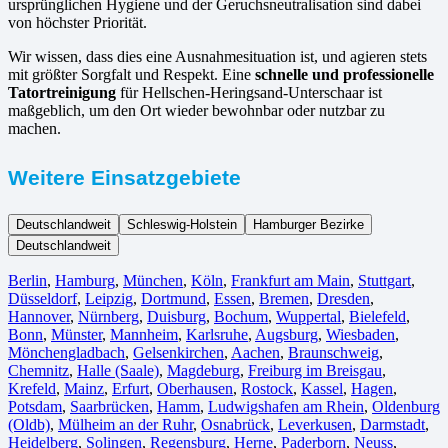
ursprünglichen Hygiene und der Geruchsneutralisation sind dabei
von höchster Priorität.
Wir wissen, dass dies eine Ausnahmesituation ist, und agieren stets
mit größter Sorgfalt und Respekt. Eine
schnelle und professionelle
Tatortreinigung
für Hellschen-Heringsand-Unterschaar ist
maßgeblich, um den Ort wieder bewohnbar oder nutzbar zu
machen.
Weitere Einsatzgebiete
Deutschlandweit
Schleswig-Holstein
Hamburger Bezirke
Deutschlandweit
Berlin⁠
,
Hamburg
,
München
,
Köln⁠
,
Frankfurt am Main
,
Stuttgart
,
Düsseldorf
,
Leipzig
,
Dortmund
,
Essen
,
Bremen
,
Dresden
,
Hannover
,
Nürnberg
,
Duisburg⁠
,
Bochum
,
Wuppertal⁠
,
Bielefeld⁠
,
Bonn⁠
,
Münster⁠
,
Mannheim
,
Karlsruhe
,
Augsburg
,
Wiesbaden⁠
,
Mönchengladbach⁠
,
Gelsenkirchen⁠
,
Aachen⁠
,
Braunschweig
,
Chemnitz⁠
,
Halle (Saale)
⁠,
Magdeburg
,
Freiburg im Breisgau
⁠,
Krefeld⁠
,
Mainz⁠
,
Erfurt
,
Oberhausen⁠
,
Rostock⁠
,
Kassel⁠
,
Hagen
,
Potsdam
,
Saarbrücken⁠
,
Hamm
,
Ludwigshafen am Rhein
⁠,
Oldenburg
(Oldb)
,
Mülheim an der Ruhr
,
Osnabrück⁠
,
Leverkusen
,
Darmstadt⁠
,
Heidelberg
,
Solingen
,
Regensburg
,
Herne⁠
,
Paderborn
,
Neuss
,