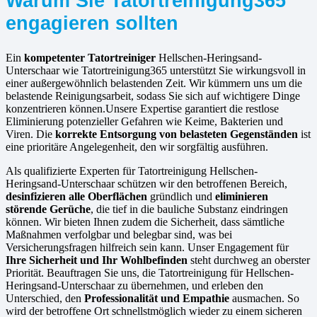
Warum Sie Tatortreinigung365
engagieren sollten
Ein
kompetenter Tatortreiniger
Hellschen-Heringsand-
Unterschaar wie Tatortreinigung365 unterstützt Sie wirkungsvoll in
einer außergewöhnlich belastenden Zeit. Wir kümmern uns um die
belastende Reinigungsarbeit, sodass Sie sich auf wichtigere Dinge
konzentrieren können.Unsere Expertise garantiert die restlose
Eliminierung potenzieller Gefahren wie Keime, Bakterien und
Viren. Die
korrekte Entsorgung von belasteten Gegenständen
ist
eine prioritäre Angelegenheit, den wir sorgfältig ausführen.
Als qualifizierte Experten für Tatortreinigung Hellschen-
Heringsand-Unterschaar schützen wir den betroffenen Bereich,
desinfizieren alle Oberflächen
gründlich und
eliminieren
störende Gerüche
, die tief in die bauliche Substanz eindringen
können. Wir bieten Ihnen zudem die Sicherheit, dass sämtliche
Maßnahmen verfolgbar und belegbar sind, was bei
Versicherungsfragen hilfreich sein kann. Unser Engagement für
Ihre Sicherheit und Ihr Wohlbefinden
steht durchweg an oberster
Priorität. Beauftragen Sie uns, die Tatortreinigung für Hellschen-
Heringsand-Unterschaar zu übernehmen, und erleben den
Unterschied, den
Professionalität und Empathie
ausmachen. So
wird der betroffene Ort schnellstmöglich wieder zu einem sicheren