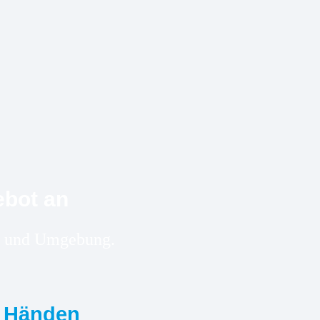
ebot an
ek und Umgebung.
n Händen