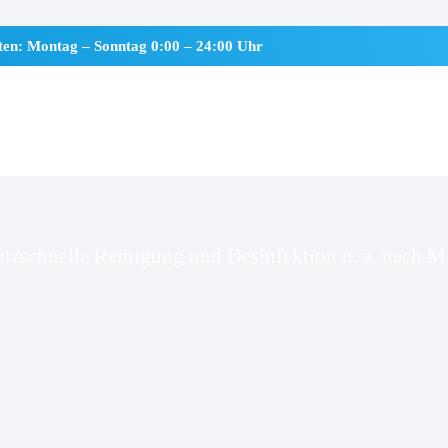
iten: Montag – Sonntag 0:00 – 24:00 Uhr
rdebek
itzschnelle Reinigung und Desinfektion u. a. nach Mo