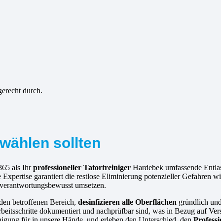
gerecht durch.
wählen sollten
365 als Ihr
professioneller Tatortreiniger
Hardebek umfassende Entlas
Expertise garantiert die restlose Eliminierung potenzieller Gefahren 
ir verantwortungsbewusst umsetzen.
 den betroffenen Bereich,
desinfizieren alle Oberflächen
gründlich un
rbeitsschritte dokumentiert und nachprüfbar sind, was in Bezug auf Vers
reinigung für in unsere Hände, und erleben den Unterschied, den
Profess