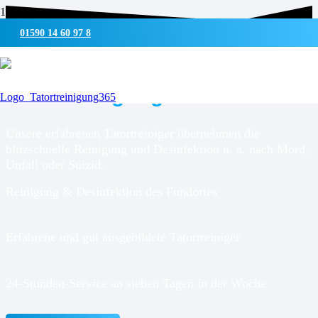
01590 14 60 97 8
UMWELTSCHONENDE REINIGUNG & DESINFEKTION
Tatortreinigung für
Hamfelde
Unsere erfahrenen Tatortreiniger übernehmen die
blitzschnelle Reinigung und Desinfektion u. a. nach Mord,
Unfall oder Suizid.
Reinigung & Desinfektion des Fundortes
Erfahrene und gut ausgebildete Tatortreiniger
24-Stunden-Service an sieben Tagen in der Woche