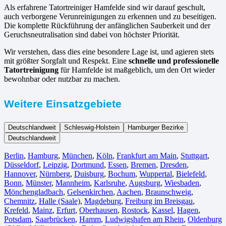
Als erfahrene Tatortreiniger Hamfelde sind wir darauf geschult,
auch verborgene Verunreinigungen zu erkennen und zu beseitigen.
Die komplette Rückführung der anfänglichen Sauberkeit und der
Geruchsneutralisation sind dabei von höchster Priorität.
Wir verstehen, dass dies eine besondere Lage ist, und agieren stets
mit größter Sorgfalt und Respekt. Eine
schnelle und professionelle
Tatortreinigung
für Hamfelde ist maßgeblich, um den Ort wieder
bewohnbar oder nutzbar zu machen.
Weitere Einsatzgebiete
Deutschlandweit
Schleswig-Holstein
Hamburger Bezirke
Deutschlandweit
Berlin⁠
,
Hamburg
,
München
,
Köln⁠
,
Frankfurt am Main
,
Stuttgart
,
Düsseldorf
,
Leipzig
,
Dortmund
,
Essen
,
Bremen
,
Dresden
,
Hannover
,
Nürnberg
,
Duisburg⁠
,
Bochum
,
Wuppertal⁠
,
Bielefeld⁠
,
Bonn⁠
,
Münster⁠
,
Mannheim
,
Karlsruhe
,
Augsburg
,
Wiesbaden⁠
,
Mönchengladbach⁠
,
Gelsenkirchen⁠
,
Aachen⁠
,
Braunschweig
,
Chemnitz⁠
,
Halle (Saale)
⁠,
Magdeburg
,
Freiburg im Breisgau
⁠,
Krefeld⁠
,
Mainz⁠
,
Erfurt
,
Oberhausen⁠
,
Rostock⁠
,
Kassel⁠
,
Hagen
,
Potsdam
,
Saarbrücken⁠
,
Hamm
,
Ludwigshafen am Rhein
⁠,
Oldenburg