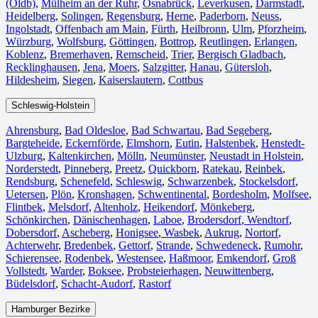
(Oldb)
,
Mülheim an der Ruhr
,
Osnabrück⁠
,
Leverkusen
,
Darmstadt⁠
,
Heidelberg
,
Solingen
,
Regensburg
,
Herne⁠
,
Paderborn
,
Neuss
,
Ingolstadt
,
Offenbach am Main
,
Fürth⁠
,
Heilbronn
,
Ulm⁠
,
Pforzheim
,
Würzburg
,
Wolfsburg⁠
,
Göttingen
,
Bottrop
,
Reutlingen
,
Erlangen⁠
,
Koblenz
,
Bremerhaven⁠
,
Remscheid
,
Trier⁠
,
Bergisch Gladbach
,
Recklinghausen
,
Jena⁠
,
Moers⁠
,
Salzgitter⁠
,
Hanau
,
Gütersloh
,
Hildesheim⁠
,
Siegen⁠
,
Kaiserslautern⁠
,
Cottbus⁠
Schleswig-Holstein
Ahrensburg
,
Bad Oldesloe
,
Bad Schwartau
,
Bad Segeberg
,
Bargteheide
,
Eckernförde
,
Elmshorn
,
Eutin
,
Halstenbek
,
Henstedt-
Ulzburg
,
Kaltenkirchen
,
Mölln
,
Neumünster
,
Neustadt in Holstein
,
Norderstedt
,
Pinneberg
,
Preetz
,
Quickborn
,
Ratekau
,
Reinbek
,
Rendsburg
,
Schenefeld
,
Schleswig
,
Schwarzenbek
,
Stockelsdorf
,
Uetersen
,
Plön
,
Kronshagen
,
Schwentinental
,
Bordesholm
,
Molfsee
,
Flintbek
,
Melsdorf
,
Altenholz
,
Heikendorf
,
Mönkeberg
,
Schönkirchen
,
Dänischenhagen
,
Laboe
,
Brodersdorf
,
Wendtorf
,
Dobersdorf
,
Ascheberg
,
Honigsee
,
Wasbek
,
Aukrug
,
Nortorf
,
Achterwehr
,
Bredenbek
,
Gettorf
,
Strande
,
Schwedeneck
,
Rumohr
,
Schierensee
,
Rodenbek
,
Westensee
,
Haßmoor
,
Emkendorf
,
Groß
Vollstedt
,
Warder
,
Boksee
,
Probsteierhagen
,
Neuwittenberg
,
Büdelsdorf
,
Schacht-Audorf
,
Rastorf
Hamburger Bezirke