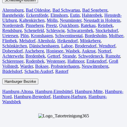
Schleswig-Holstein
Ahrensburg
,
Bad Oldesloe
,
Bad Schwartau
,
Bad Segeberg
,
Bargteheide
,
Eckernförde
,
Elmshorn
,
Eutin
,
Halstenbek
,
Henstedt-
Ulzburg
,
Kaltenkirchen
,
Mölln
,
Neumünster
,
Neustadt in Holstein
,
Norderstedt
,
Pinneberg
,
Preetz
,
Quickborn
,
Ratekau
,
Reinbek
,
Rendsburg
,
Schenefeld
,
Schleswig
,
Schwarzenbek
,
Stockelsdorf
,
Uetersen
,
Plön
,
Kronshagen
,
Schwentinental
,
Bordesholm
,
Molfsee
,
Flintbek
,
Melsdorf
,
Altenholz
,
Heikendorf
,
Mönkeberg
,
Schönkirchen
,
Dänischenhagen
,
Laboe
,
Brodersdorf
,
Wendtorf
,
Dobersdorf
,
Ascheberg
,
Honigsee
,
Wasbek
,
Aukrug
,
Nortorf
,
Achterwehr
,
Bredenbek
,
Gettorf
,
Strande
,
Schwedeneck
,
Rumohr
,
Schierensee
,
Rodenbek
,
Westensee
,
Haßmoor
,
Emkendorf
,
Groß
Vollstedt
,
Warder
,
Boksee
,
Probsteierhagen
,
Neuwittenberg
,
Büdelsdorf
,
Schacht-Audorf
,
Rastorf
Hamburger Bezirke
Hamburg-Altona
,
Hamburg-Eimsbüttel
,
Hamburg-Mitte
,
Hamburg-
Nord
,
Hamburg-Bergedorf
,
Hamburg-Harburg
,
Hamburg-
Wandsbek