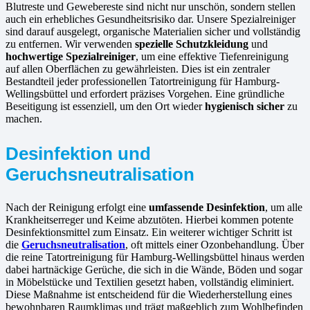
Blutreste und Gewebereste sind nicht nur unschön, sondern stellen
auch ein erhebliches Gesundheitsrisiko dar. Unsere Spezialreiniger
sind darauf ausgelegt, organische Materialien sicher und vollständig
zu entfernen. Wir verwenden
spezielle Schutzkleidung
und
hochwertige Spezialreiniger
, um eine effektive Tiefenreinigung
auf allen Oberflächen zu gewährleisten. Dies ist ein zentraler
Bestandteil jeder professionellen Tatortreinigung für Hamburg-
Wellingsbüttel und erfordert präzises Vorgehen. Eine gründliche
Beseitigung ist essenziell, um den Ort wieder
hygienisch sicher
zu
machen.
Desinfektion und
Geruchsneutralisation
Nach der Reinigung erfolgt eine
umfassende Desinfektion
, um alle
Krankheitserreger und Keime abzutöten. Hierbei kommen potente
Desinfektionsmittel zum Einsatz. Ein weiterer wichtiger Schritt ist
die
Geruchsneutralisation
, oft mittels einer Ozonbehandlung. Über
die reine Tatortreinigung für Hamburg-Wellingsbüttel hinaus werden
dabei hartnäckige Gerüche, die sich in die Wände, Böden und sogar
in Möbelstücke und Textilien gesetzt haben, vollständig eliminiert.
Diese Maßnahme ist entscheidend für die Wiederherstellung eines
bewohnbaren Raumklimas und trägt maßgeblich zum Wohlbefinden