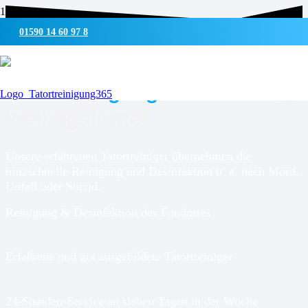
01590 14 60 97 8
UMWELTSCHONENDE REINIGUNG & DESINFEKTION
Tatortreinigung für
Hamburg-
Wellingsbüttel
Unsere erfahrenen Tatortreiniger übernehmen die
blitzschnelle Reinigung und Desinfektion u. a. nach Mord,
Unfall oder Suizid.
Reinigung & Desinfektion des Fundortes
Erfahrene und gut ausgebildete Tatortreiniger
24-Stunden-Service an sieben Tagen in der Woche