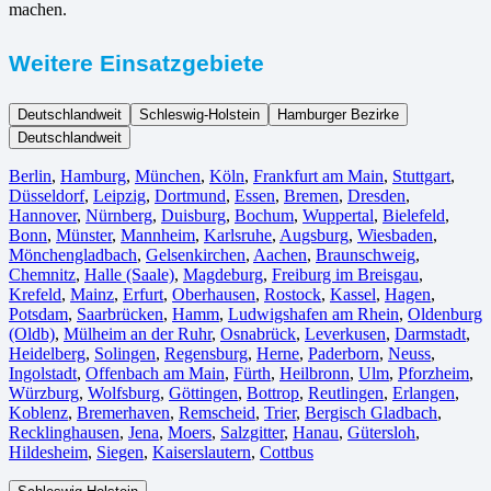
machen.
Weitere Einsatzgebiete
Deutschlandweit
Schleswig-Holstein
Hamburger Bezirke
Deutschlandweit
Berlin⁠
,
Hamburg
,
München
,
Köln⁠
,
Frankfurt am Main
,
Stuttgart
,
Düsseldorf
,
Leipzig
,
Dortmund
,
Essen
,
Bremen
,
Dresden
,
Hannover
,
Nürnberg
,
Duisburg⁠
,
Bochum
,
Wuppertal⁠
,
Bielefeld⁠
,
Bonn⁠
,
Münster⁠
,
Mannheim
,
Karlsruhe
,
Augsburg
,
Wiesbaden⁠
,
Mönchengladbach⁠
,
Gelsenkirchen⁠
,
Aachen⁠
,
Braunschweig
,
Chemnitz⁠
,
Halle (Saale)
⁠,
Magdeburg
,
Freiburg im Breisgau
⁠,
Krefeld⁠
,
Mainz⁠
,
Erfurt
,
Oberhausen⁠
,
Rostock⁠
,
Kassel⁠
,
Hagen
,
Potsdam
,
Saarbrücken⁠
,
Hamm
,
Ludwigshafen am Rhein
⁠,
Oldenburg
(Oldb)
,
Mülheim an der Ruhr
,
Osnabrück⁠
,
Leverkusen
,
Darmstadt⁠
,
Heidelberg
,
Solingen
,
Regensburg
,
Herne⁠
,
Paderborn
,
Neuss
,
Ingolstadt
,
Offenbach am Main
,
Fürth⁠
,
Heilbronn
,
Ulm⁠
,
Pforzheim
,
Würzburg
,
Wolfsburg⁠
,
Göttingen
,
Bottrop
,
Reutlingen
,
Erlangen⁠
,
Koblenz
,
Bremerhaven⁠
,
Remscheid
,
Trier⁠
,
Bergisch Gladbach
,
Recklinghausen
,
Jena⁠
,
Moers⁠
,
Salzgitter⁠
,
Hanau
,
Gütersloh
,
Hildesheim⁠
,
Siegen⁠
,
Kaiserslautern⁠
,
Cottbus⁠