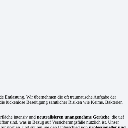
 Entlastung. Wir übernehmen die oft traumatische Aufgabe der
die lückenlose Beseitigung sämtlicher Risiken wie Keime, Bakterien
rfläche intensiv und
neutralisieren unangenehme Gerüche
, die tief
fbar sind, was in Bezug auf Versicherungsfälle nützlich ist. Unser
g-Sinstorf an, und spüren Sie den Unterschied von
professioneller und