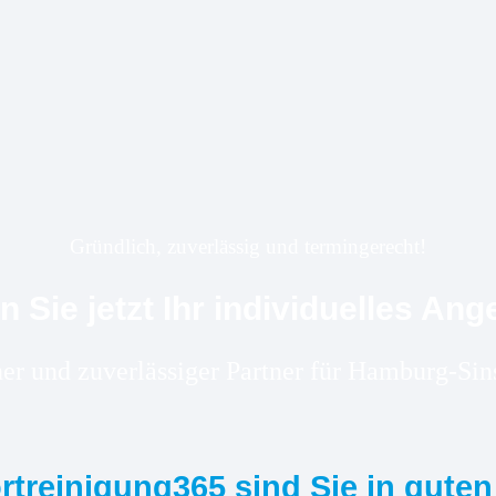
Gründlich, zuverlässig und termingerecht!
n Sie jetzt Ihr individuelles Ang
ener und zuverlässiger Partner für Hamburg-Si
ortreinigung365 sind Sie in gute