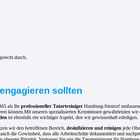
gerecht durch.
engagieren sollten
365 als Ihr
professioneller Tatortreiniger
Hamburg-Sinstorf umfassende
ren können.Mit unseren spezialisierten Kenntnissen gewährleisten wir 
nden
ist ebenfalls ein wichtiger Aspekt, den wir gewissenhaft erledigen.
tzen wir den betroffenen Bereich,
desinfizieren und reinigen
jede Obe
uch die Gewissheit, dass alle Arbeitsschritte dokumentiert und nachprü
 oberster Priorität. Vertrauen Sie uns die Tatortreinigung für Hambur