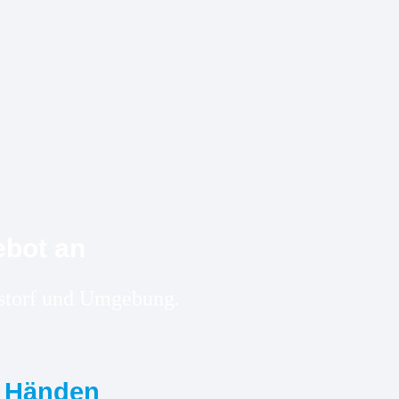
ebot an
nstorf und Umgebung.
n Händen