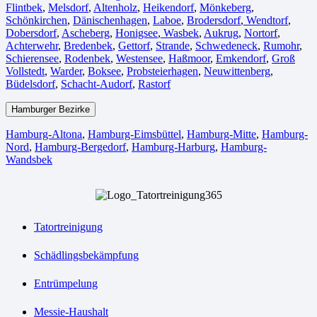
Flintbek
,
Melsdorf
,
Altenholz
,
Heikendorf
,
Mönkeberg
,
Schönkirchen
,
Dänischenhagen
,
Laboe
,
Brodersdorf
,
Wendtorf
,
Dobersdorf
,
Ascheberg
,
Honigsee
,
Wasbek
,
Aukrug
,
Nortorf
,
Achterwehr
,
Bredenbek
,
Gettorf
,
Strande
,
Schwedeneck
,
Rumohr
,
Schierensee
,
Rodenbek
,
Westensee
,
Haßmoor
,
Emkendorf
,
Groß
Vollstedt
,
Warder
,
Boksee
,
Probsteierhagen
,
Neuwittenberg
,
Büdelsdorf
,
Schacht-Audorf
,
Rastorf
Hamburger Bezirke
Hamburg-Altona
,
Hamburg-Eimsbüttel
,
Hamburg-Mitte
,
Hamburg-
Nord
,
Hamburg-Bergedorf
,
Hamburg-Harburg
,
Hamburg-
Wandsbek
Tatortreinigung
Schädlingsbekämpfung
Entrümpelung
Messie-Haushalt