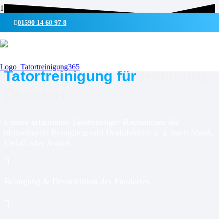
01590 14 60 97 8
UMWELTSCHONENDE REINIGUNG & DESINFEKTION
Tatortreinigung für
Hamburg-
Ohlsdorf
Unsere erfahrenen Tatortreiniger übernehmen die
blitzschnelle Reinigung und Desinfektion u. a. nach Mord,
Unfall oder Suizid.
Reinigung & Desinfektion des Fundortes