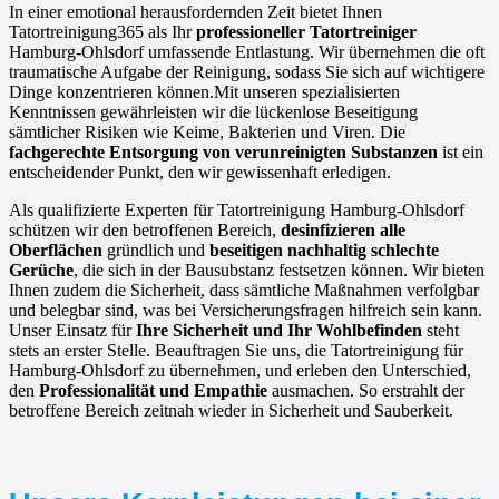
In einer emotional herausfordernden Zeit bietet Ihnen
Tatortreinigung365 als Ihr
professioneller Tatortreiniger
Hamburg-Ohlsdorf umfassende Entlastung. Wir übernehmen die oft
traumatische Aufgabe der Reinigung, sodass Sie sich auf wichtigere
Dinge konzentrieren können.Mit unseren spezialisierten
Kenntnissen gewährleisten wir die lückenlose Beseitigung
sämtlicher Risiken wie Keime, Bakterien und Viren. Die
fachgerechte Entsorgung von verunreinigten Substanzen
ist ein
entscheidender Punkt, den wir gewissenhaft erledigen.
Als qualifizierte Experten für Tatortreinigung Hamburg-Ohlsdorf
schützen wir den betroffenen Bereich,
desinfizieren alle
Oberflächen
gründlich und
beseitigen nachhaltig schlechte
Gerüche
, die sich in der Bausubstanz festsetzen können. Wir bieten
Ihnen zudem die Sicherheit, dass sämtliche Maßnahmen verfolgbar
und belegbar sind, was bei Versicherungsfragen hilfreich sein kann.
Unser Einsatz für
Ihre Sicherheit und Ihr Wohlbefinden
steht
stets an erster Stelle. Beauftragen Sie uns, die Tatortreinigung für
Hamburg-Ohlsdorf zu übernehmen, und erleben den Unterschied,
den
Professionalität und Empathie
ausmachen. So erstrahlt der
betroffene Bereich zeitnah wieder in Sicherheit und Sauberkeit.