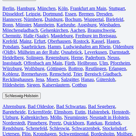
Berlin⁠
,
Hamburg
,
München
,
Köln⁠
,
Frankfurt am Main
,
Stuttgart
,
Düsseldorf
,
Leipzig
,
Dortmund
,
Essen
,
Bremen
,
Dresden
,
Hannover
,
Nürnberg
,
Duisburg⁠
,
Bochum
,
Wuppertal⁠
,
Bielefeld⁠
,
Bonn⁠
,
Münster⁠
,
Mannheim
,
Karlsruhe
,
Augsburg
,
Wiesbaden⁠
,
Mönchengladbach⁠
,
Gelsenkirchen⁠
,
Aachen⁠
,
Braunschweig
,
Chemnitz⁠
,
Halle (Saale)
⁠,
Magdeburg
,
Freiburg im Breisgau
⁠,
Krefeld⁠
,
Mainz⁠
,
Erfurt
,
Oberhausen⁠
,
Rostock⁠
,
Kassel⁠
,
Hagen
,
Potsdam
,
Saarbrücken⁠
,
Hamm
,
Ludwigshafen am Rhein
⁠,
Oldenburg
(Oldb)
,
Mülheim an der Ruhr
,
Osnabrück⁠
,
Leverkusen
,
Darmstadt⁠
,
Heidelberg
,
Solingen
,
Regensburg
,
Herne⁠
,
Paderborn
,
Neuss
,
Ingolstadt
,
Offenbach am Main
,
Fürth⁠
,
Heilbronn
,
Ulm⁠
,
Pforzheim
,
Würzburg
,
Wolfsburg⁠
,
Göttingen
,
Bottrop
,
Reutlingen
,
Erlangen⁠
,
Koblenz
,
Bremerhaven⁠
,
Remscheid
,
Trier⁠
,
Bergisch Gladbach
,
Recklinghausen
,
Jena⁠
,
Moers⁠
,
Salzgitter⁠
,
Hanau
,
Gütersloh
,
Hildesheim⁠
,
Siegen⁠
,
Kaiserslautern⁠
,
Cottbus⁠
Schleswig-Holstein
Ahrensburg
,
Bad Oldesloe
,
Bad Schwartau
,
Bad Segeberg
,
Bargteheide
,
Eckernförde
,
Elmshorn
,
Eutin
,
Halstenbek
,
Henstedt-
Ulzburg
,
Kaltenkirchen
,
Mölln
,
Neumünster
,
Neustadt in Holstein
,
Norderstedt
,
Pinneberg
,
Preetz
,
Quickborn
,
Ratekau
,
Reinbek
,
Rendsburg
,
Schenefeld
,
Schleswig
,
Schwarzenbek
,
Stockelsdorf
,
Uetersen
,
Plön
,
Kronshagen
,
Schwentinental
,
Bordesholm
,
Molfsee
,