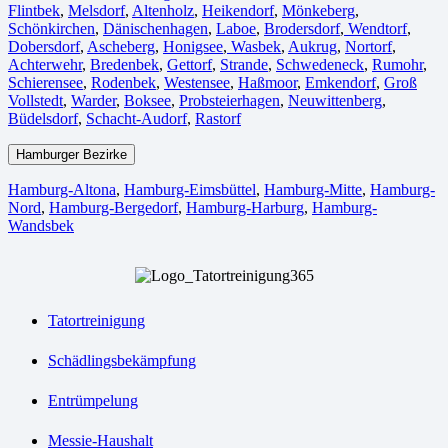
Flintbek
,
Melsdorf
,
Altenholz
,
Heikendorf
,
Mönkeberg
,
Schönkirchen
,
Dänischenhagen
,
Laboe
,
Brodersdorf
,
Wendtorf
,
Dobersdorf
,
Ascheberg
,
Honigsee
,
Wasbek
,
Aukrug
,
Nortorf
,
Achterwehr
,
Bredenbek
,
Gettorf
,
Strande
,
Schwedeneck
,
Rumohr
,
Schierensee
,
Rodenbek
,
Westensee
,
Haßmoor
,
Emkendorf
,
Groß
Vollstedt
,
Warder
,
Boksee
,
Probsteierhagen
,
Neuwittenberg
,
Büdelsdorf
,
Schacht-Audorf
,
Rastorf
Hamburger Bezirke
Hamburg-Altona
,
Hamburg-Eimsbüttel
,
Hamburg-Mitte
,
Hamburg-
Nord
,
Hamburg-Bergedorf
,
Hamburg-Harburg
,
Hamburg-
Wandsbek
Tatortreinigung
Schädlingsbekämpfung
Entrümpelung
Messie-Haushalt