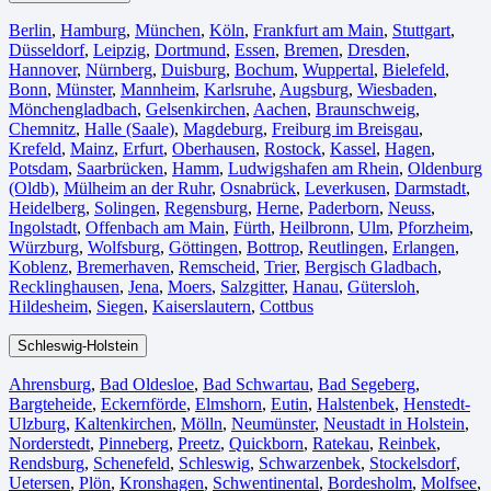
Berlin⁠
,
Hamburg
,
München
,
Köln⁠
,
Frankfurt am Main
,
Stuttgart
,
Düsseldorf
,
Leipzig
,
Dortmund
,
Essen
,
Bremen
,
Dresden
,
Hannover
,
Nürnberg
,
Duisburg⁠
,
Bochum
,
Wuppertal⁠
,
Bielefeld⁠
,
Bonn⁠
,
Münster⁠
,
Mannheim
,
Karlsruhe
,
Augsburg
,
Wiesbaden⁠
,
Mönchengladbach⁠
,
Gelsenkirchen⁠
,
Aachen⁠
,
Braunschweig
,
Chemnitz⁠
,
Halle (Saale)
⁠,
Magdeburg
,
Freiburg im Breisgau
⁠,
Krefeld⁠
,
Mainz⁠
,
Erfurt
,
Oberhausen⁠
,
Rostock⁠
,
Kassel⁠
,
Hagen
,
Potsdam
,
Saarbrücken⁠
,
Hamm
,
Ludwigshafen am Rhein
⁠,
Oldenburg
(Oldb)
,
Mülheim an der Ruhr
,
Osnabrück⁠
,
Leverkusen
,
Darmstadt⁠
,
Heidelberg
,
Solingen
,
Regensburg
,
Herne⁠
,
Paderborn
,
Neuss
,
Ingolstadt
,
Offenbach am Main
,
Fürth⁠
,
Heilbronn
,
Ulm⁠
,
Pforzheim
,
Würzburg
,
Wolfsburg⁠
,
Göttingen
,
Bottrop
,
Reutlingen
,
Erlangen⁠
,
Koblenz
,
Bremerhaven⁠
,
Remscheid
,
Trier⁠
,
Bergisch Gladbach
,
Recklinghausen
,
Jena⁠
,
Moers⁠
,
Salzgitter⁠
,
Hanau
,
Gütersloh
,
Hildesheim⁠
,
Siegen⁠
,
Kaiserslautern⁠
,
Cottbus⁠
Schleswig-Holstein
Ahrensburg
,
Bad Oldesloe
,
Bad Schwartau
,
Bad Segeberg
,
Bargteheide
,
Eckernförde
,
Elmshorn
,
Eutin
,
Halstenbek
,
Henstedt-
Ulzburg
,
Kaltenkirchen
,
Mölln
,
Neumünster
,
Neustadt in Holstein
,
Norderstedt
,
Pinneberg
,
Preetz
,
Quickborn
,
Ratekau
,
Reinbek
,
Rendsburg
,
Schenefeld
,
Schleswig
,
Schwarzenbek
,
Stockelsdorf
,
Uetersen
,
Plön
,
Kronshagen
,
Schwentinental
,
Bordesholm
,
Molfsee
,