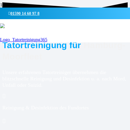
01590 14 60 97 8
UMWELTSCHONENDE REINIGUNG & DESINFEKTION
Tatortreinigung für
Hamburg-
Moorfleet
Unsere erfahrenen Tatortreiniger übernehmen die
blitzschnelle Reinigung und Desinfektion u. a. nach Mord,
Unfall oder Suizid.
Reinigung & Desinfektion des Fundortes