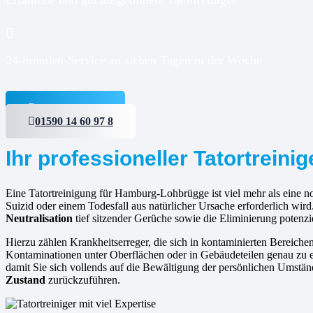
24-Stunden-Service an sieben Tagen in der Woche
Jetzt anfragen
01590 14 60 97 8
Ihr professioneller Tatortrein
Eine Tatortreinigung für Hamburg-Lohbrügge ist viel mehr als eine no
Suizid oder einem Todesfall aus natürlicher Ursache erforderlich wi
Neutralisation
tief sitzender Gerüche sowie die Eliminierung potenzi
Hierzu zählen Krankheitserreger, die sich in kontaminierten Bereic
Kontaminationen unter Oberflächen oder in Gebäudeteilen genau zu er
damit Sie sich vollends auf die Bewältigung der persönlichen Umstän
Zustand
zurückzuführen.