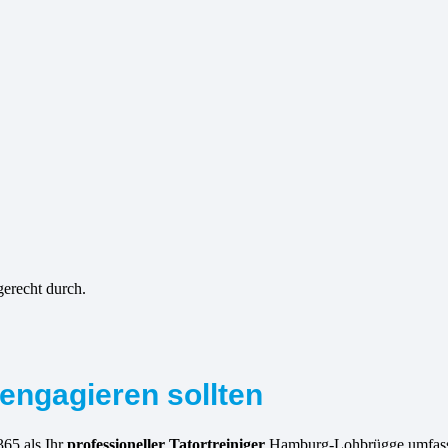
gerecht durch.
engagieren sollten
365 als Ihr
professioneller Tatortreiniger
Hamburg-Lohbrügge umfasse