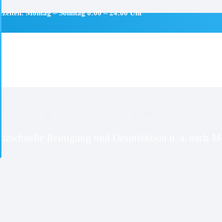
ezeiten: Montag – Sonntag 0:00 – 24:00 Uhr
mburg-Lohbrügge
itzschnelle Reinigung und Desinfektion u. a. nach Mo