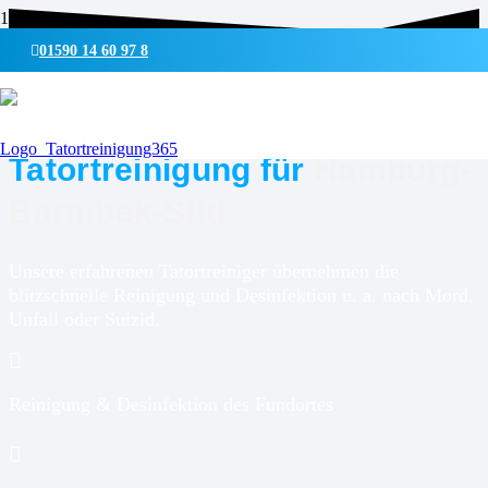
01590 14 60 97 8
UMWELTSCHONENDE REINIGUNG & DESINFEKTION
Tatortreinigung für
Hamburg-
Barmbek-Süd
Unsere erfahrenen Tatortreiniger übernehmen die
blitzschnelle Reinigung und Desinfektion u. a. nach Mord,
Unfall oder Suizid.
Reinigung & Desinfektion des Fundortes