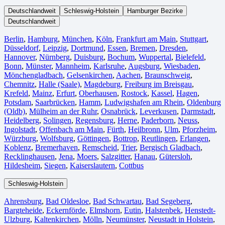
Deutschlandweit
Schleswig-Holstein
Hamburger Bezirke
Deutschlandweit
Berlin⁠
,
Hamburg
,
München
,
Köln⁠
,
Frankfurt am Main
,
Stuttgart
,
Düsseldorf
,
Leipzig
,
Dortmund
,
Essen
,
Bremen
,
Dresden
,
Hannover
,
Nürnberg
,
Duisburg⁠
,
Bochum
,
Wuppertal⁠
,
Bielefeld⁠
,
Bonn⁠
,
Münster⁠
,
Mannheim
,
Karlsruhe
,
Augsburg
,
Wiesbaden⁠
,
Mönchengladbach⁠
,
Gelsenkirchen⁠
,
Aachen⁠
,
Braunschweig
,
Chemnitz⁠
,
Halle (Saale)
⁠,
Magdeburg
,
Freiburg im Breisgau
⁠,
Krefeld⁠
,
Mainz⁠
,
Erfurt
,
Oberhausen⁠
,
Rostock⁠
,
Kassel⁠
,
Hagen
,
Potsdam
,
Saarbrücken⁠
,
Hamm
,
Ludwigshafen am Rhein
⁠,
Oldenburg
(Oldb)
,
Mülheim an der Ruhr
,
Osnabrück⁠
,
Leverkusen
,
Darmstadt⁠
,
Heidelberg
,
Solingen
,
Regensburg
,
Herne⁠
,
Paderborn
,
Neuss
,
Ingolstadt
,
Offenbach am Main
,
Fürth⁠
,
Heilbronn
,
Ulm⁠
,
Pforzheim
,
Würzburg
,
Wolfsburg⁠
,
Göttingen
,
Bottrop
,
Reutlingen
,
Erlangen⁠
,
Koblenz
,
Bremerhaven⁠
,
Remscheid
,
Trier⁠
,
Bergisch Gladbach
,
Recklinghausen
,
Jena⁠
,
Moers⁠
,
Salzgitter⁠
,
Hanau
,
Gütersloh
,
Hildesheim⁠
,
Siegen⁠
,
Kaiserslautern⁠
,
Cottbus⁠
Schleswig-Holstein
Ahrensburg
,
Bad Oldesloe
,
Bad Schwartau
,
Bad Segeberg
,
Bargteheide
,
Eckernförde
,
Elmshorn
,
Eutin
,
Halstenbek
,
Henstedt-
Ulzburg
,
Kaltenkirchen
,
Mölln
,
Neumünster
,
Neustadt in Holstein
,