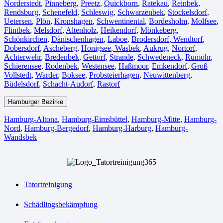
Norderstedt
,
Pinneberg
,
Preetz
,
Quickborn
,
Ratekau
,
Reinbek
,
Rendsburg
,
Schenefeld
,
Schleswig
,
Schwarzenbek
,
Stockelsdorf
,
Uetersen
,
Plön
,
Kronshagen
,
Schwentinental
,
Bordesholm
,
Molfsee
,
Flintbek
,
Melsdorf
,
Altenholz
,
Heikendorf
,
Mönkeberg
,
Schönkirchen
,
Dänischenhagen
,
Laboe
,
Brodersdorf
,
Wendtorf
,
Dobersdorf
,
Ascheberg
,
Honigsee
,
Wasbek
,
Aukrug
,
Nortorf
,
Achterwehr
,
Bredenbek
,
Gettorf
,
Strande
,
Schwedeneck
,
Rumohr
,
Schierensee
,
Rodenbek
,
Westensee
,
Haßmoor
,
Emkendorf
,
Groß
Vollstedt
,
Warder
,
Boksee
,
Probsteierhagen
,
Neuwittenberg
,
Büdelsdorf
,
Schacht-Audorf
,
Rastorf
Hamburger Bezirke
Hamburg-Altona
,
Hamburg-Eimsbüttel
,
Hamburg-Mitte
,
Hamburg-
Nord
,
Hamburg-Bergedorf
,
Hamburg-Harburg
,
Hamburg-
Wandsbek
Tatortreinigung
Schädlingsbekämpfung