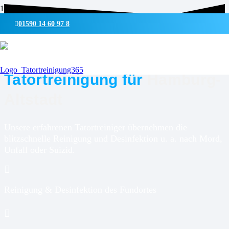
01590 14 60 97 8
UMWELTSCHONENDE REINIGUNG & DESINFEKTION
Tatortreinigung für
Hamburg-
Altstadt
Unsere erfahrenen Tatortreiniger übernehmen die
blitzschnelle Reinigung und Desinfektion u. a. nach Mord,
Unfall oder Suizid.
Reinigung & Desinfektion des Fundortes