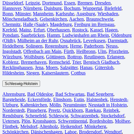
Düsseldorf
,
Leipzig
,
Dortmund
,
Essen
,
Bremen
,
Dresden
,
Hannover
,
Nürnberg
,
Duisburg⁠
,
Bochum
,
Wuppertal⁠
,
Bielefeld⁠
,
Bonn⁠
,
Münster⁠
,
Mannheim
,
Karlsruhe
,
Augsburg
,
Wiesbaden⁠
,
Mönchengladbach⁠
,
Gelsenkirchen⁠
,
Aachen⁠
,
Braunschweig
,
Chemnitz⁠
,
Halle (Saale)
⁠,
Magdeburg
,
Freiburg im Breisgau
⁠,
Krefeld⁠
,
Mainz⁠
,
Erfurt
,
Oberhausen⁠
,
Rostock⁠
,
Kassel⁠
,
Hagen
,
Potsdam
,
Saarbrücken⁠
,
Hamm
,
Ludwigshafen am Rhein
⁠,
Oldenburg
(Oldb)
,
Mülheim an der Ruhr
,
Osnabrück⁠
,
Leverkusen
,
Darmstadt⁠
,
Heidelberg
,
Solingen
,
Regensburg
,
Herne⁠
,
Paderborn
,
Neuss
,
Ingolstadt
,
Offenbach am Main
,
Fürth⁠
,
Heilbronn
,
Ulm⁠
,
Pforzheim
,
Würzburg
,
Wolfsburg⁠
,
Göttingen
,
Bottrop
,
Reutlingen
,
Erlangen⁠
,
Koblenz
,
Bremerhaven⁠
,
Remscheid
,
Trier⁠
,
Bergisch Gladbach
,
Recklinghausen
,
Jena⁠
,
Moers⁠
,
Salzgitter⁠
,
Hanau
,
Gütersloh
,
Hildesheim⁠
,
Siegen⁠
,
Kaiserslautern⁠
,
Cottbus⁠
Schleswig-Holstein
Ahrensburg
,
Bad Oldesloe
,
Bad Schwartau
,
Bad Segeberg
,
Bargteheide
,
Eckernförde
,
Elmshorn
,
Eutin
,
Halstenbek
,
Henstedt-
Ulzburg
,
Kaltenkirchen
,
Mölln
,
Neumünster
,
Neustadt in Holstein
,
Norderstedt
,
Pinneberg
,
Preetz
,
Quickborn
,
Ratekau
,
Reinbek
,
Rendsburg
,
Schenefeld
,
Schleswig
,
Schwarzenbek
,
Stockelsdorf
,
Uetersen
,
Plön
,
Kronshagen
,
Schwentinental
,
Bordesholm
,
Molfsee
,
Flintbek
,
Melsdorf
,
Altenholz
,
Heikendorf
,
Mönkeberg
,
Schönkirchen
,
Dänischenhagen
,
Laboe
,
Brodersdorf
,
Wendtorf
,