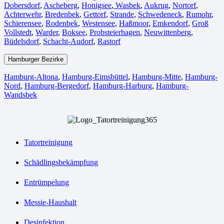
Dobersdorf
,
Ascheberg
,
Honigsee
,
Wasbek
,
Aukrug
,
Nortorf
,
Achterwehr
,
Bredenbek
,
Gettorf
,
Strande
,
Schwedeneck
,
Rumohr
,
Schierensee
,
Rodenbek
,
Westensee
,
Haßmoor
,
Emkendorf
,
Groß
Vollstedt
,
Warder
,
Boksee
,
Probsteierhagen
,
Neuwittenberg
,
Büdelsdorf
,
Schacht-Audorf
,
Rastorf
Hamburger Bezirke
Hamburg-Altona
,
Hamburg-Eimsbüttel
,
Hamburg-Mitte
,
Hamburg-
Nord
,
Hamburg-Bergedorf
,
Hamburg-Harburg
,
Hamburg-
Wandsbek
Tatortreinigung
Schädlingsbekämpfung
Entrümpelung
Messie-Haushalt
Desinfektion