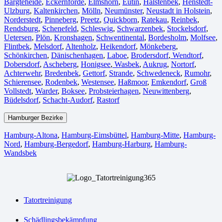
Bargteheide
,
Eckernförde
,
Elmshorn
,
Eutin
,
Halstenbek
,
Henstedt-
Ulzburg
,
Kaltenkirchen
,
Mölln
,
Neumünster
,
Neustadt in Holstein
,
Norderstedt
,
Pinneberg
,
Preetz
,
Quickborn
,
Ratekau
,
Reinbek
,
Rendsburg
,
Schenefeld
,
Schleswig
,
Schwarzenbek
,
Stockelsdorf
,
Uetersen
,
Plön
,
Kronshagen
,
Schwentinental
,
Bordesholm
,
Molfsee
,
Flintbek
,
Melsdorf
,
Altenholz
,
Heikendorf
,
Mönkeberg
,
Schönkirchen
,
Dänischenhagen
,
Laboe
,
Brodersdorf
,
Wendtorf
,
Dobersdorf
,
Ascheberg
,
Honigsee
,
Wasbek
,
Aukrug
,
Nortorf
,
Achterwehr
,
Bredenbek
,
Gettorf
,
Strande
,
Schwedeneck
,
Rumohr
,
Schierensee
,
Rodenbek
,
Westensee
,
Haßmoor
,
Emkendorf
,
Groß
Vollstedt
,
Warder
,
Boksee
,
Probsteierhagen
,
Neuwittenberg
,
Büdelsdorf
,
Schacht-Audorf
,
Rastorf
Hamburger Bezirke
Hamburg-Altona
,
Hamburg-Eimsbüttel
,
Hamburg-Mitte
,
Hamburg-
Nord
,
Hamburg-Bergedorf
,
Hamburg-Harburg
,
Hamburg-
Wandsbek
Tatortreinigung
Schädlingsbekämpfung