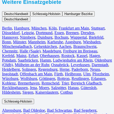
Weitere Einsatzgebiete
Deutschlandweit
Schleswig-Holstein
Hamburger Bezirke
Deutschlandweit
Berlin⁠
,
Hamburg
,
München
,
Köln⁠
,
Frankfurt am Main
,
Stuttgart
,
Düsseldorf
,
Leipzig
,
Dortmund
,
Essen
,
Bremen
,
Dresden
,
Hannover
,
Nürnberg
,
Duisburg⁠
,
Bochum
,
Wuppertal⁠
,
Bielefeld⁠
,
Bonn⁠
,
Münster⁠
,
Mannheim
,
Karlsruhe
,
Augsburg
,
Wiesbaden⁠
,
Mönchengladbach⁠
,
Gelsenkirchen⁠
,
Aachen⁠
,
Braunschweig
,
Chemnitz⁠
,
Halle (Saale)
⁠,
Magdeburg
,
Freiburg im Breisgau
⁠,
Krefeld⁠
,
Mainz⁠
,
Erfurt
,
Oberhausen⁠
,
Rostock⁠
,
Kassel⁠
,
Hagen
,
Potsdam
,
Saarbrücken⁠
,
Hamm
,
Ludwigshafen am Rhein
⁠,
Oldenburg
(Oldb)
,
Mülheim an der Ruhr
,
Osnabrück⁠
,
Leverkusen
,
Darmstadt⁠
,
Heidelberg
,
Solingen
,
Regensburg
,
Herne⁠
,
Paderborn
,
Neuss
,
Ingolstadt
,
Offenbach am Main
,
Fürth⁠
,
Heilbronn
,
Ulm⁠
,
Pforzheim
,
Würzburg
,
Wolfsburg⁠
,
Göttingen
,
Bottrop
,
Reutlingen
,
Erlangen⁠
,
Koblenz
,
Bremerhaven⁠
,
Remscheid
,
Trier⁠
,
Bergisch Gladbach
,
Recklinghausen
,
Jena⁠
,
Moers⁠
,
Salzgitter⁠
,
Hanau
,
Gütersloh
,
Hildesheim⁠
,
Siegen⁠
,
Kaiserslautern⁠
,
Cottbus⁠
Schleswig-Holstein
Ahrensburg
,
Bad Oldesloe
,
Bad Schwartau
,
Bad Segeberg
,