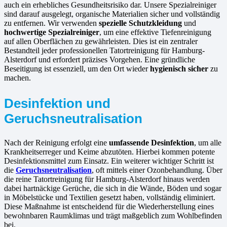
auch ein erhebliches Gesundheitsrisiko dar. Unsere Spezialreiniger
sind darauf ausgelegt, organische Materialien sicher und vollständig
zu entfernen. Wir verwenden
spezielle Schutzkleidung
und
hochwertige Spezialreiniger
, um eine effektive Tiefenreinigung
auf allen Oberflächen zu gewährleisten. Dies ist ein zentraler
Bestandteil jeder professionellen Tatortreinigung für Hamburg-
Alsterdorf und erfordert präzises Vorgehen. Eine gründliche
Beseitigung ist essenziell, um den Ort wieder
hygienisch sicher
zu
machen.
Desinfektion und
Geruchsneutralisation
Nach der Reinigung erfolgt eine
umfassende Desinfektion
, um alle
Krankheitserreger und Keime abzutöten. Hierbei kommen potente
Desinfektionsmittel zum Einsatz. Ein weiterer wichtiger Schritt ist
die
Geruchsneutralisation
, oft mittels einer Ozonbehandlung. Über
die reine Tatortreinigung für Hamburg-Alsterdorf hinaus werden
dabei hartnäckige Gerüche, die sich in die Wände, Böden und sogar
in Möbelstücke und Textilien gesetzt haben, vollständig eliminiert.
Diese Maßnahme ist entscheidend für die Wiederherstellung eines
bewohnbaren Raumklimas und trägt maßgeblich zum Wohlbefinden
bei.