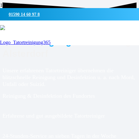
01590 14 60 97 8
UMWELTSCHONENDE REINIGUNG & DESINFEKTION
Tatortreinigung für
Hamburg-
Alsterdorf
Unsere erfahrenen Tatortreiniger übernehmen die
blitzschnelle Reinigung und Desinfektion u. a. nach Mord,
Unfall oder Suizid.
Reinigung & Desinfektion des Fundortes
Erfahrene und gut ausgebildete Tatortreiniger
24-Stunden-Service an sieben Tagen in der Woche