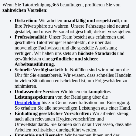
Wenn Sie Tatortreinigung365 beauftragen, profitieren Sie von
zahlreichen Vorteilen
:
Diskretion:
Wir arbeiten
unauffällig und respektvoll
, um
Ihre Privatsphäre zu wahren. Unsere Fahrzeuge sind neutral
gestaltet, und unser Personal ist geschult, diskret vorzugehen.
Professionalität:
Unser Team besteht aus erfahrenen und
geschulten Tatortreiniger Hadenfeldn, die über das
notwendige Fachwissen und die spezielle Ausrüstung
verfügen. Wir halten uns stets an
höchste Standards
und
gewährleisten eine
gründliche und sichere
Arbeitsausführung
.
Schnelle Verfügbarkeit:
In Notfällen sind wir rund um die
Uhr für Sie einsatzbereit. Wir wissen, dass schnelles Handeln
in vielen Situationen entscheidend ist, um Folgeschäden zu
minimieren.
Umfassender Service:
Wir bieten ein
komplettes
Leistungsspektrum
von der Reinigung über die
Desinfektion
bis zur Geruchsneutralisation und Entsorgung.
So erhalten Sie alle notwendigen Leistungen aus einer Hand.
Einhaltung gesetzlicher Vorschriften:
Wir arbeiten streng
nach allen relevanten Hygienevorschriften und
Umweltstandards. Sie können sich darauf verlassen, dass alle
Arbeiten rechtssicher durchgeführt werden.
Empathie und Respekt:
Wir begegnen Ihnen und der