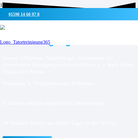
01590 14 60 97 8
UMWELTSCHONENDE REINIGUNG & DESINFEKTION
Tatortreinigung für
Hadenfeld
Unsere erfahrenen Tatortreiniger übernehmen die
blitzschnelle Reinigung und Desinfektion u. a. nach Mord,
Unfall oder Suizid.
Reinigung & Desinfektion des Fundortes
Erfahrene und gut ausgebildete Tatortreiniger
24-Stunden-Service an sieben Tagen in der Woche