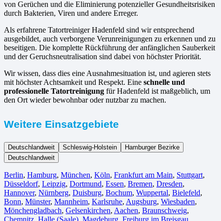
von Gerüchen und die Eliminierung potenzieller Gesundheitsrisiken
durch Bakterien, Viren und andere Erreger.
Als erfahrene Tatortreiniger Hadenfeld sind wir entsprechend
ausgebildet, auch verborgene Verunreinigungen zu erkennen und zu
beseitigen. Die komplette Rückführung der anfänglichen Sauberkeit
und der Geruchsneutralisation sind dabei von höchster Priorität.
Wir wissen, dass dies eine Ausnahmesituation ist, und agieren stets
mit höchster Achtsamkeit und Respekt. Eine
schnelle und
professionelle Tatortreinigung
für Hadenfeld ist maßgeblich, um
den Ort wieder bewohnbar oder nutzbar zu machen.
Weitere Einsatzgebiete
Deutschlandweit
Schleswig-Holstein
Hamburger Bezirke
Deutschlandweit
Berlin⁠
,
Hamburg
,
München
,
Köln⁠
,
Frankfurt am Main
,
Stuttgart
,
Düsseldorf
,
Leipzig
,
Dortmund
,
Essen
,
Bremen
,
Dresden
,
Hannover
,
Nürnberg
,
Duisburg⁠
,
Bochum
,
Wuppertal⁠
,
Bielefeld⁠
,
Bonn⁠
,
Münster⁠
,
Mannheim
,
Karlsruhe
,
Augsburg
,
Wiesbaden⁠
,
Mönchengladbach⁠
,
Gelsenkirchen⁠
,
Aachen⁠
,
Braunschweig
,
Chemnitz⁠
,
Halle (Saale)
⁠,
Magdeburg
,
Freiburg im Breisgau
⁠,