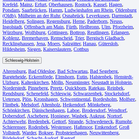
Krefeld⁠
,
Mainz⁠
,
Erfurt
,
Oberhausen⁠
,
Rostock⁠
,
Kassel⁠
,
Hagen
,
Potsdam
,
Saarbrücken⁠
,
Hamm
,
Ludwigshafen am Rhein
⁠,
Oldenburg
(Oldb)
,
Mülheim an der Ruhr
,
Osnabrück⁠
,
Leverkusen
,
Darmstadt⁠
,
Heidelberg
,
Solingen
,
Regensburg
,
Herne⁠
,
Paderborn
,
Neuss
,
Ingolstadt
,
Offenbach am Main
,
Fürth⁠
,
Heilbronn
,
Ulm⁠
,
Pforzheim
,
Würzburg
,
Wolfsburg⁠
,
Göttingen
,
Bottrop
,
Reutlingen
,
Erlangen⁠
,
Koblenz
,
Bremerhaven⁠
,
Remscheid
,
Trier⁠
,
Bergisch Gladbach
,
Recklinghausen
,
Jena⁠
,
Moers⁠
,
Salzgitter⁠
,
Hanau
,
Gütersloh
,
Hildesheim⁠
,
Siegen⁠
,
Kaiserslautern⁠
,
Cottbus⁠
Schleswig-Holstein
Ahrensburg
,
Bad Oldesloe
,
Bad Schwartau
,
Bad Segeberg
,
Bargteheide
,
Eckernförde
,
Elmshorn
,
Eutin
,
Halstenbek
,
Henstedt-
Ulzburg
,
Kaltenkirchen
,
Mölln
,
Neumünster
,
Neustadt in Holstein
,
Norderstedt
,
Pinneberg
,
Preetz
,
Quickborn
,
Ratekau
,
Reinbek
,
Rendsburg
,
Schenefeld
,
Schleswig
,
Schwarzenbek
,
Stockelsdorf
,
Uetersen
,
Plön
,
Kronshagen
,
Schwentinental
,
Bordesholm
,
Molfsee
,
Flintbek
,
Melsdorf
,
Altenholz
,
Heikendorf
,
Mönkeberg
,
Schönkirchen
,
Dänischenhagen
,
Laboe
,
Brodersdorf
,
Wendtorf
,
Dobersdorf
,
Ascheberg
,
Honigsee
,
Wasbek
,
Aukrug
,
Nortorf
,
Achterwehr
,
Bredenbek
,
Gettorf
,
Strande
,
Schwedeneck
,
Rumohr
,
Schierensee
,
Rodenbek
,
Westensee
,
Haßmoor
,
Emkendorf
,
Groß
Vollstedt
,
Warder
,
Boksee
,
Probsteierhagen
,
Neuwittenberg
,
Büdelsdorf
,
Schacht-Audorf
,
Rastorf