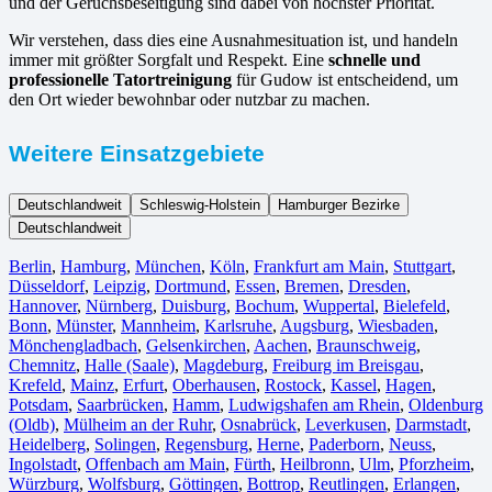
und der Geruchsbeseitigung sind dabei von höchster Priorität.
Wir verstehen, dass dies eine Ausnahmesituation ist, und handeln
immer mit größter Sorgfalt und Respekt. Eine
schnelle und
professionelle Tatortreinigung
für Gudow ist entscheidend, um
den Ort wieder bewohnbar oder nutzbar zu machen.
Weitere Einsatzgebiete
Deutschlandweit
Schleswig-Holstein
Hamburger Bezirke
Deutschlandweit
Berlin⁠
,
Hamburg
,
München
,
Köln⁠
,
Frankfurt am Main
,
Stuttgart
,
Düsseldorf
,
Leipzig
,
Dortmund
,
Essen
,
Bremen
,
Dresden
,
Hannover
,
Nürnberg
,
Duisburg⁠
,
Bochum
,
Wuppertal⁠
,
Bielefeld⁠
,
Bonn⁠
,
Münster⁠
,
Mannheim
,
Karlsruhe
,
Augsburg
,
Wiesbaden⁠
,
Mönchengladbach⁠
,
Gelsenkirchen⁠
,
Aachen⁠
,
Braunschweig
,
Chemnitz⁠
,
Halle (Saale)
⁠,
Magdeburg
,
Freiburg im Breisgau
⁠,
Krefeld⁠
,
Mainz⁠
,
Erfurt
,
Oberhausen⁠
,
Rostock⁠
,
Kassel⁠
,
Hagen
,
Potsdam
,
Saarbrücken⁠
,
Hamm
,
Ludwigshafen am Rhein
⁠,
Oldenburg
(Oldb)
,
Mülheim an der Ruhr
,
Osnabrück⁠
,
Leverkusen
,
Darmstadt⁠
,
Heidelberg
,
Solingen
,
Regensburg
,
Herne⁠
,
Paderborn
,
Neuss
,
Ingolstadt
,
Offenbach am Main
,
Fürth⁠
,
Heilbronn
,
Ulm⁠
,
Pforzheim
,
Würzburg
,
Wolfsburg⁠
,
Göttingen
,
Bottrop
,
Reutlingen
,
Erlangen⁠
,