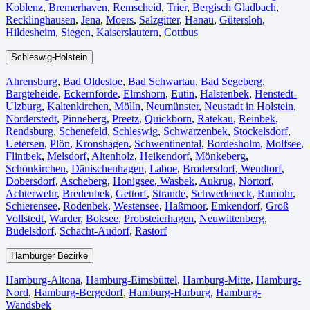
Koblenz
,
Bremerhaven⁠
,
Remscheid
,
Trier⁠
,
Bergisch Gladbach
,
Recklinghausen
,
Jena⁠
,
Moers⁠
,
Salzgitter⁠
,
Hanau
,
Gütersloh
,
Hildesheim⁠
,
Siegen⁠
,
Kaiserslautern⁠
,
Cottbus⁠
Schleswig-Holstein
Ahrensburg
,
Bad Oldesloe
,
Bad Schwartau
,
Bad Segeberg
,
Bargteheide
,
Eckernförde
,
Elmshorn
,
Eutin
,
Halstenbek
,
Henstedt-
Ulzburg
,
Kaltenkirchen
,
Mölln
,
Neumünster
,
Neustadt in Holstein
,
Norderstedt
,
Pinneberg
,
Preetz
,
Quickborn
,
Ratekau
,
Reinbek
,
Rendsburg
,
Schenefeld
,
Schleswig
,
Schwarzenbek
,
Stockelsdorf
,
Uetersen
,
Plön
,
Kronshagen
,
Schwentinental
,
Bordesholm
,
Molfsee
,
Flintbek
,
Melsdorf
,
Altenholz
,
Heikendorf
,
Mönkeberg
,
Schönkirchen
,
Dänischenhagen
,
Laboe
,
Brodersdorf
,
Wendtorf
,
Dobersdorf
,
Ascheberg
,
Honigsee
,
Wasbek
,
Aukrug
,
Nortorf
,
Achterwehr
,
Bredenbek
,
Gettorf
,
Strande
,
Schwedeneck
,
Rumohr
,
Schierensee
,
Rodenbek
,
Westensee
,
Haßmoor
,
Emkendorf
,
Groß
Vollstedt
,
Warder
,
Boksee
,
Probsteierhagen
,
Neuwittenberg
,
Büdelsdorf
,
Schacht-Audorf
,
Rastorf
Hamburger Bezirke
Hamburg-Altona
,
Hamburg-Eimsbüttel
,
Hamburg-Mitte
,
Hamburg-
Nord
,
Hamburg-Bergedorf
,
Hamburg-Harburg
,
Hamburg-
Wandsbek