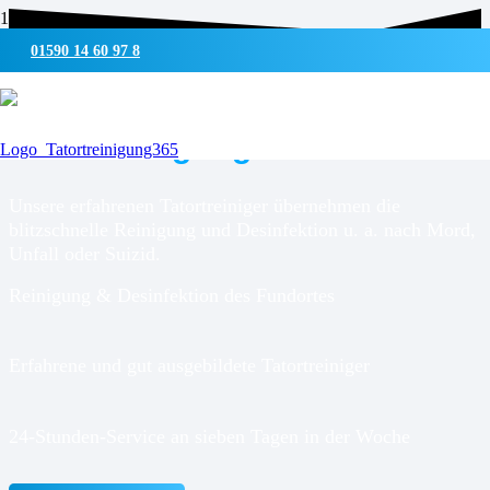
01590 14 60 97 8
UMWELTSCHONENDE REINIGUNG & DESINFEKTION
Tatortreinigung für
Gudow
Unsere erfahrenen Tatortreiniger übernehmen die
blitzschnelle Reinigung und Desinfektion u. a. nach Mord,
Unfall oder Suizid.
Reinigung & Desinfektion des Fundortes
Erfahrene und gut ausgebildete Tatortreiniger
24-Stunden-Service an sieben Tagen in der Woche