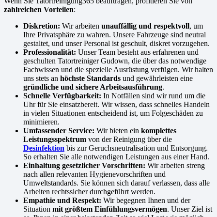
Wenn Sie Tatortreinigung365 beauftragen, profitieren Sie von
zahlreichen Vorteilen
:
Diskretion:
Wir arbeiten
unauffällig und respektvoll
, um
Ihre Privatsphäre zu wahren. Unsere Fahrzeuge sind neutral
gestaltet, und unser Personal ist geschult, diskret vorzugehen.
Professionalität:
Unser Team besteht aus erfahrenen und
geschulten Tatortreiniger Gudown, die über das notwendige
Fachwissen und die spezielle Ausrüstung verfügen. Wir halten
uns stets an
höchste Standards
und gewährleisten eine
gründliche und sichere Arbeitsausführung
.
Schnelle Verfügbarkeit:
In Notfällen sind wir rund um die
Uhr für Sie einsatzbereit. Wir wissen, dass schnelles Handeln
in vielen Situationen entscheidend ist, um Folgeschäden zu
minimieren.
Umfassender Service:
Wir bieten ein
komplettes
Leistungsspektrum
von der Reinigung über die
Desinfektion
bis zur Geruchsneutralisation und Entsorgung.
So erhalten Sie alle notwendigen Leistungen aus einer Hand.
Einhaltung gesetzlicher Vorschriften:
Wir arbeiten streng
nach allen relevanten Hygienevorschriften und
Umweltstandards. Sie können sich darauf verlassen, dass alle
Arbeiten rechtssicher durchgeführt werden.
Empathie und Respekt:
Wir begegnen Ihnen und der
Situation
mit größtem Einfühlungsvermögen
. Unser Ziel ist