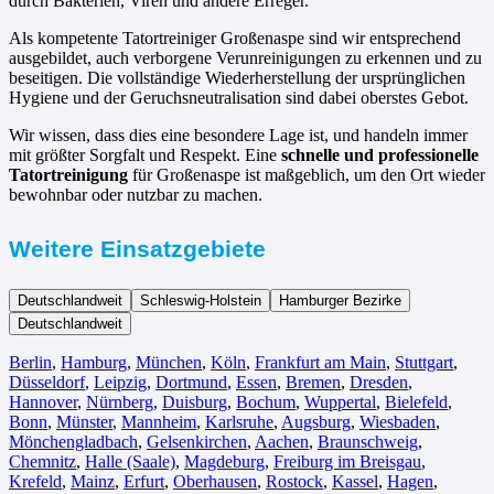
durch Bakterien, Viren und andere Erreger.
Als kompetente Tatortreiniger Großenaspe sind wir entsprechend
ausgebildet, auch verborgene Verunreinigungen zu erkennen und zu
beseitigen. Die vollständige Wiederherstellung der ursprünglichen
Hygiene und der Geruchsneutralisation sind dabei oberstes Gebot.
Wir wissen, dass dies eine besondere Lage ist, und handeln immer
mit größter Sorgfalt und Respekt. Eine
schnelle und professionelle
Tatortreinigung
für Großenaspe ist maßgeblich, um den Ort wieder
bewohnbar oder nutzbar zu machen.
Weitere Einsatzgebiete
Deutschlandweit
Schleswig-Holstein
Hamburger Bezirke
Deutschlandweit
Berlin⁠
,
Hamburg
,
München
,
Köln⁠
,
Frankfurt am Main
,
Stuttgart
,
Düsseldorf
,
Leipzig
,
Dortmund
,
Essen
,
Bremen
,
Dresden
,
Hannover
,
Nürnberg
,
Duisburg⁠
,
Bochum
,
Wuppertal⁠
,
Bielefeld⁠
,
Bonn⁠
,
Münster⁠
,
Mannheim
,
Karlsruhe
,
Augsburg
,
Wiesbaden⁠
,
Mönchengladbach⁠
,
Gelsenkirchen⁠
,
Aachen⁠
,
Braunschweig
,
Chemnitz⁠
,
Halle (Saale)
⁠,
Magdeburg
,
Freiburg im Breisgau
⁠,
Krefeld⁠
,
Mainz⁠
,
Erfurt
,
Oberhausen⁠
,
Rostock⁠
,
Kassel⁠
,
Hagen
,