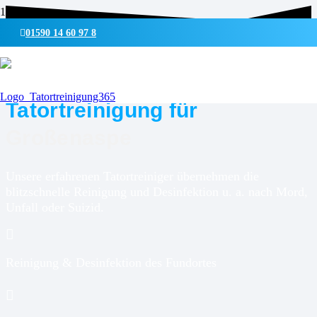
01590 14 60 97 8
UMWELTSCHONENDE REINIGUNG & DESINFEKTION
Tatortreinigung für
Großenaspe
Unsere erfahrenen Tatortreiniger übernehmen die
blitzschnelle Reinigung und Desinfektion u. a. nach Mord,
Unfall oder Suizid.
Reinigung & Desinfektion des Fundortes