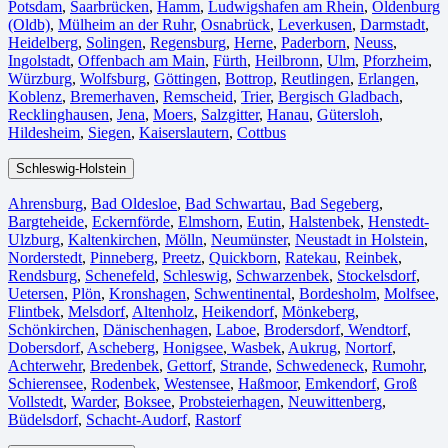
Potsdam
,
Saarbrücken⁠
,
Hamm
,
Ludwigshafen am Rhein
⁠,
Oldenburg
(Oldb)
,
Mülheim an der Ruhr
,
Osnabrück⁠
,
Leverkusen
,
Darmstadt⁠
,
Heidelberg
,
Solingen
,
Regensburg
,
Herne⁠
,
Paderborn
,
Neuss
,
Ingolstadt
,
Offenbach am Main
,
Fürth⁠
,
Heilbronn
,
Ulm⁠
,
Pforzheim
,
Würzburg
,
Wolfsburg⁠
,
Göttingen
,
Bottrop
,
Reutlingen
,
Erlangen⁠
,
Koblenz
,
Bremerhaven⁠
,
Remscheid
,
Trier⁠
,
Bergisch Gladbach
,
Recklinghausen
,
Jena⁠
,
Moers⁠
,
Salzgitter⁠
,
Hanau
,
Gütersloh
,
Hildesheim⁠
,
Siegen⁠
,
Kaiserslautern⁠
,
Cottbus⁠
Schleswig-Holstein
Ahrensburg
,
Bad Oldesloe
,
Bad Schwartau
,
Bad Segeberg
,
Bargteheide
,
Eckernförde
,
Elmshorn
,
Eutin
,
Halstenbek
,
Henstedt-
Ulzburg
,
Kaltenkirchen
,
Mölln
,
Neumünster
,
Neustadt in Holstein
,
Norderstedt
,
Pinneberg
,
Preetz
,
Quickborn
,
Ratekau
,
Reinbek
,
Rendsburg
,
Schenefeld
,
Schleswig
,
Schwarzenbek
,
Stockelsdorf
,
Uetersen
,
Plön
,
Kronshagen
,
Schwentinental
,
Bordesholm
,
Molfsee
,
Flintbek
,
Melsdorf
,
Altenholz
,
Heikendorf
,
Mönkeberg
,
Schönkirchen
,
Dänischenhagen
,
Laboe
,
Brodersdorf
,
Wendtorf
,
Dobersdorf
,
Ascheberg
,
Honigsee
,
Wasbek
,
Aukrug
,
Nortorf
,
Achterwehr
,
Bredenbek
,
Gettorf
,
Strande
,
Schwedeneck
,
Rumohr
,
Schierensee
,
Rodenbek
,
Westensee
,
Haßmoor
,
Emkendorf
,
Groß
Vollstedt
,
Warder
,
Boksee
,
Probsteierhagen
,
Neuwittenberg
,
Büdelsdorf
,
Schacht-Audorf
,
Rastorf