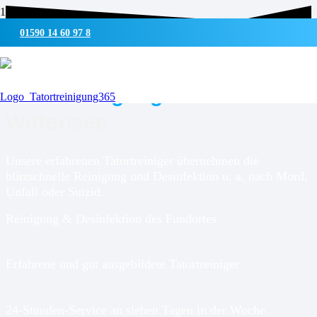
01590 14 60 97 8
UMWELTSCHONENDE REINIGUNG & DESINFEKTION
Tatortreinigung für
Groß
Wittensee
Unsere erfahrenen Tatortreiniger übernehmen die
blitzschnelle Reinigung und Desinfektion u. a. nach Mord,
Unfall oder Suizid.
Reinigung & Desinfektion des Fundortes
Erfahrene und gut ausgebildete Tatortreiniger
24-Stunden-Service an sieben Tagen in der Woche