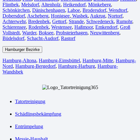
Flintbek
,
Melsdorf
,
Altenholz
,
Heikendorf
,
Mönkeberg
,
Schönkirchen
,
Dänischenhagen
,
Laboe
,
Brodersdorf
,
Wendtorf
,
Dobersdorf
,
Ascheberg
,
Honigsee
,
Wasbek
,
Aukrug
,
Nortorf
,
Achterwehr
,
Bredenbek
,
Gettorf
,
Strande
,
Schwedeneck
,
Rumohr
,
Schierensee
,
Rodenbek
,
Westensee
,
Haßmoor
,
Emkendorf
,
Groß
Vollstedt
,
Warder
,
Boksee
,
Probsteierhagen
,
Neuwittenberg
,
Büdelsdorf
,
Schacht-Audorf
,
Rastorf
Hamburger Bezirke
Hamburg-Altona
,
Hamburg-Eimsbüttel
,
Hamburg-Mitte
,
Hamburg-
Nord
,
Hamburg-Bergedorf
,
Hamburg-Harburg
,
Hamburg-
Wandsbek
Tatortreinigung
Schädlingsbekämpfung
Entrümpelung
Messie-Haushalt