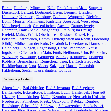
Berlin⁠
,
Hamburg
,
München
,
Köln⁠
,
Frankfurt am Main
,
Stuttgart
,
Düsseldorf
,
Leipzig
,
Dortmund
,
Essen
,
Bremen
,
Dresden
,
Hannover
,
Nürnberg
,
Duisburg⁠
,
Bochum
,
Wuppertal⁠
,
Bielefeld⁠
,
Bonn⁠
,
Münster⁠
,
Mannheim
,
Karlsruhe
,
Augsburg
,
Wiesbaden⁠
,
Mönchengladbach⁠
,
Gelsenkirchen⁠
,
Aachen⁠
,
Braunschweig
,
Chemnitz⁠
,
Halle (Saale)
⁠,
Magdeburg
,
Freiburg im Breisgau
⁠,
Krefeld⁠
,
Mainz⁠
,
Erfurt
,
Oberhausen⁠
,
Rostock⁠
,
Kassel⁠
,
Hagen
,
Potsdam
,
Saarbrücken⁠
,
Hamm
,
Ludwigshafen am Rhein
⁠,
Oldenburg
(Oldb)
,
Mülheim an der Ruhr
,
Osnabrück⁠
,
Leverkusen
,
Darmstadt⁠
,
Heidelberg
,
Solingen
,
Regensburg
,
Herne⁠
,
Paderborn
,
Neuss
,
Ingolstadt
,
Offenbach am Main
,
Fürth⁠
,
Heilbronn
,
Ulm⁠
,
Pforzheim
,
Würzburg
,
Wolfsburg⁠
,
Göttingen
,
Bottrop
,
Reutlingen
,
Erlangen⁠
,
Koblenz
,
Bremerhaven⁠
,
Remscheid
,
Trier⁠
,
Bergisch Gladbach
,
Recklinghausen
,
Jena⁠
,
Moers⁠
,
Salzgitter⁠
,
Hanau
,
Gütersloh
,
Hildesheim⁠
,
Siegen⁠
,
Kaiserslautern⁠
,
Cottbus⁠
Schleswig-Holstein
Ahrensburg
,
Bad Oldesloe
,
Bad Schwartau
,
Bad Segeberg
,
Bargteheide
,
Eckernförde
,
Elmshorn
,
Eutin
,
Halstenbek
,
Henstedt-
Ulzburg
,
Kaltenkirchen
,
Mölln
,
Neumünster
,
Neustadt in Holstein
,
Norderstedt
,
Pinneberg
,
Preetz
,
Quickborn
,
Ratekau
,
Reinbek
,
Rendsburg
,
Schenefeld
,
Schleswig
,
Schwarzenbek
,
Stockelsdorf
,
Uetersen
,
Plön
,
Kronshagen
,
Schwentinental
,
Bordesholm
,
Molfsee
,