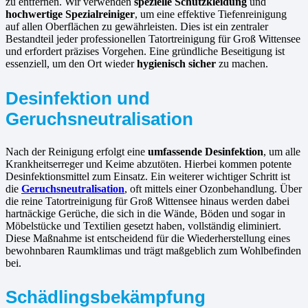
zu entfernen. Wir verwenden
spezielle Schutzkleidung
und
hochwertige Spezialreiniger
, um eine effektive Tiefenreinigung
auf allen Oberflächen zu gewährleisten. Dies ist ein zentraler
Bestandteil jeder professionellen Tatortreinigung für Groß Wittensee
und erfordert präzises Vorgehen. Eine gründliche Beseitigung ist
essenziell, um den Ort wieder
hygienisch sicher
zu machen.
Desinfektion und
Geruchsneutralisation
Nach der Reinigung erfolgt eine
umfassende Desinfektion
, um alle
Krankheitserreger und Keime abzutöten. Hierbei kommen potente
Desinfektionsmittel zum Einsatz. Ein weiterer wichtiger Schritt ist
die
Geruchsneutralisation
, oft mittels einer Ozonbehandlung. Über
die reine Tatortreinigung für Groß Wittensee hinaus werden dabei
hartnäckige Gerüche, die sich in die Wände, Böden und sogar in
Möbelstücke und Textilien gesetzt haben, vollständig eliminiert.
Diese Maßnahme ist entscheidend für die Wiederherstellung eines
bewohnbaren Raumklimas und trägt maßgeblich zum Wohlbefinden
bei.
Schädlingsbekämpfung