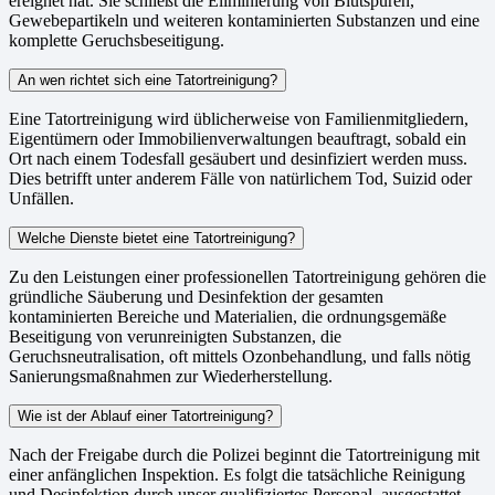
ereignet hat. Sie schließt die Eliminierung von Blutspuren,
Gewebepartikeln und weiteren kontaminierten Substanzen und eine
komplette Geruchsbeseitigung.
An wen richtet sich eine Tatortreinigung?
Eine Tatortreinigung wird üblicherweise von Familienmitgliedern,
Eigentümern oder Immobilienverwaltungen beauftragt, sobald ein
Ort nach einem Todesfall gesäubert und desinfiziert werden muss.
Dies betrifft unter anderem Fälle von natürlichem Tod, Suizid oder
Unfällen.
Welche Dienste bietet eine Tatortreinigung?
Zu den Leistungen einer professionellen Tatortreinigung gehören die
gründliche Säuberung und Desinfektion der gesamten
kontaminierten Bereiche und Materialien, die ordnungsgemäße
Beseitigung von verunreinigten Substanzen, die
Geruchsneutralisation, oft mittels Ozonbehandlung, und falls nötig
Sanierungsmaßnahmen zur Wiederherstellung.
Wie ist der Ablauf einer Tatortreinigung?
Nach der Freigabe durch die Polizei beginnt die Tatortreinigung mit
einer anfänglichen Inspektion. Es folgt die tatsächliche Reinigung
und Desinfektion durch unser qualifiziertes Personal, ausgestattet