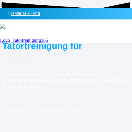
01590 14 60 97 8
UMWELTSCHONENDE REINIGUNG & DESINFEKTION
Tatortreinigung für
Groß
Rheide
Unsere erfahrenen Tatortreiniger übernehmen die
blitzschnelle Reinigung und Desinfektion u. a. nach Mord,
Unfall oder Suizid.
Reinigung & Desinfektion des Fundortes