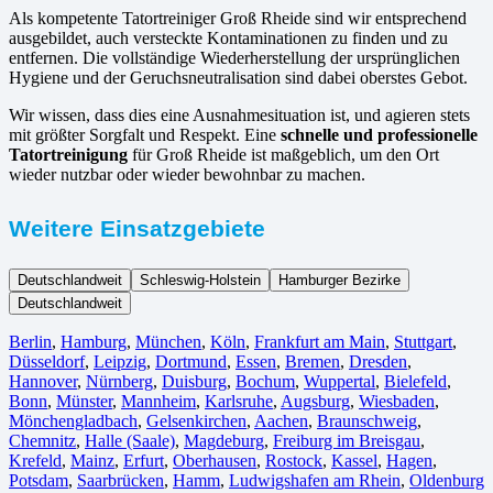
Als kompetente Tatortreiniger Groß Rheide sind wir entsprechend
ausgebildet, auch versteckte Kontaminationen zu finden und zu
entfernen. Die vollständige Wiederherstellung der ursprünglichen
Hygiene und der Geruchsneutralisation sind dabei oberstes Gebot.
Wir wissen, dass dies eine Ausnahmesituation ist, und agieren stets
mit größter Sorgfalt und Respekt. Eine
schnelle und professionelle
Tatortreinigung
für Groß Rheide ist maßgeblich, um den Ort
wieder nutzbar oder wieder bewohnbar zu machen.
Weitere Einsatzgebiete
Deutschlandweit
Schleswig-Holstein
Hamburger Bezirke
Deutschlandweit
Berlin⁠
,
Hamburg
,
München
,
Köln⁠
,
Frankfurt am Main
,
Stuttgart
,
Düsseldorf
,
Leipzig
,
Dortmund
,
Essen
,
Bremen
,
Dresden
,
Hannover
,
Nürnberg
,
Duisburg⁠
,
Bochum
,
Wuppertal⁠
,
Bielefeld⁠
,
Bonn⁠
,
Münster⁠
,
Mannheim
,
Karlsruhe
,
Augsburg
,
Wiesbaden⁠
,
Mönchengladbach⁠
,
Gelsenkirchen⁠
,
Aachen⁠
,
Braunschweig
,
Chemnitz⁠
,
Halle (Saale)
⁠,
Magdeburg
,
Freiburg im Breisgau
⁠,
Krefeld⁠
,
Mainz⁠
,
Erfurt
,
Oberhausen⁠
,
Rostock⁠
,
Kassel⁠
,
Hagen
,
Potsdam
,
Saarbrücken⁠
,
Hamm
,
Ludwigshafen am Rhein
⁠,
Oldenburg