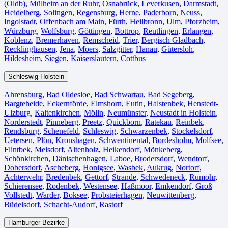
(Oldb)
,
Mülheim an der Ruhr
,
Osnabrück⁠
,
Leverkusen
,
Darmstadt⁠
,
Heidelberg
,
Solingen
,
Regensburg
,
Herne⁠
,
Paderborn
,
Neuss
,
Ingolstadt
,
Offenbach am Main
,
Fürth⁠
,
Heilbronn
,
Ulm⁠
,
Pforzheim
,
Würzburg
,
Wolfsburg⁠
,
Göttingen
,
Bottrop
,
Reutlingen
,
Erlangen⁠
,
Koblenz
,
Bremerhaven⁠
,
Remscheid
,
Trier⁠
,
Bergisch Gladbach
,
Recklinghausen
,
Jena⁠
,
Moers⁠
,
Salzgitter⁠
,
Hanau
,
Gütersloh
,
Hildesheim⁠
,
Siegen⁠
,
Kaiserslautern⁠
,
Cottbus⁠
Schleswig-Holstein
Ahrensburg
,
Bad Oldesloe
,
Bad Schwartau
,
Bad Segeberg
,
Bargteheide
,
Eckernförde
,
Elmshorn
,
Eutin
,
Halstenbek
,
Henstedt-
Ulzburg
,
Kaltenkirchen
,
Mölln
,
Neumünster
,
Neustadt in Holstein
,
Norderstedt
,
Pinneberg
,
Preetz
,
Quickborn
,
Ratekau
,
Reinbek
,
Rendsburg
,
Schenefeld
,
Schleswig
,
Schwarzenbek
,
Stockelsdorf
,
Uetersen
,
Plön
,
Kronshagen
,
Schwentinental
,
Bordesholm
,
Molfsee
,
Flintbek
,
Melsdorf
,
Altenholz
,
Heikendorf
,
Mönkeberg
,
Schönkirchen
,
Dänischenhagen
,
Laboe
,
Brodersdorf
,
Wendtorf
,
Dobersdorf
,
Ascheberg
,
Honigsee
,
Wasbek
,
Aukrug
,
Nortorf
,
Achterwehr
,
Bredenbek
,
Gettorf
,
Strande
,
Schwedeneck
,
Rumohr
,
Schierensee
,
Rodenbek
,
Westensee
,
Haßmoor
,
Emkendorf
,
Groß
Vollstedt
,
Warder
,
Boksee
,
Probsteierhagen
,
Neuwittenberg
,
Büdelsdorf
,
Schacht-Audorf
,
Rastorf
Hamburger Bezirke