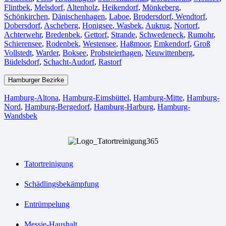
Flintbek
,
Melsdorf
,
Altenholz
,
Heikendorf
,
Mönkeberg
,
Schönkirchen
,
Dänischenhagen
,
Laboe
,
Brodersdorf
,
Wendtorf
,
Dobersdorf
,
Ascheberg
,
Honigsee
,
Wasbek
,
Aukrug
,
Nortorf
,
Achterwehr
,
Bredenbek
,
Gettorf
,
Strande
,
Schwedeneck
,
Rumohr
,
Schierensee
,
Rodenbek
,
Westensee
,
Haßmoor
,
Emkendorf
,
Groß
Vollstedt
,
Warder
,
Boksee
,
Probsteierhagen
,
Neuwittenberg
,
Büdelsdorf
,
Schacht-Audorf
,
Rastorf
Hamburger Bezirke
Hamburg-Altona
,
Hamburg-Eimsbüttel
,
Hamburg-Mitte
,
Hamburg-
Nord
,
Hamburg-Bergedorf
,
Hamburg-Harburg
,
Hamburg-
Wandsbek
Tatortreinigung
Schädlingsbekämpfung
Entrümpelung
Messie-Haushalt