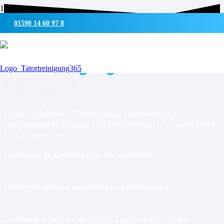
01590 14 60 97 8
UMWELTSCHONENDE REINIGUNG & DESINFEKTION
Tatortreinigung für
Groß
Buchwald
Unsere erfahrenen Tatortreiniger übernehmen die
blitzschnelle Reinigung und Desinfektion u. a. nach Mord,
Unfall oder Suizid.
Reinigung & Desinfektion des Fundortes
Erfahrene und gut ausgebildete Tatortreiniger
24-Stunden-Service an sieben Tagen in der Woche