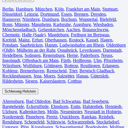
Berlin⁠
,
Hamburg
,
München
,
Köln⁠
,
Frankfurt am Main
,
Stuttgart
,
Düsseldorf
,
Leipzig
,
Dortmund
,
Essen
,
Bremen
,
Dresden
,
Hannover
,
Nürnberg
,
Duisburg⁠
,
Bochum
,
Wuppertal⁠
,
Bielefeld⁠
,
Bonn⁠
,
Münster⁠
,
Mannheim
,
Karlsruhe
,
Augsburg
,
Wiesbaden⁠
,
Mönchengladbach⁠
,
Gelsenkirchen⁠
,
Aachen⁠
,
Braunschweig
,
Chemnitz⁠
,
Halle (Saale)
⁠,
Magdeburg
,
Freiburg im Breisgau
⁠,
Krefeld⁠
,
Mainz⁠
,
Erfurt
,
Oberhausen⁠
,
Rostock⁠
,
Kassel⁠
,
Hagen
,
Potsdam
,
Saarbrücken⁠
,
Hamm
,
Ludwigshafen am Rhein
⁠,
Oldenburg
(Oldb)
,
Mülheim an der Ruhr
,
Osnabrück⁠
,
Leverkusen
,
Darmstadt⁠
,
Heidelberg
,
Solingen
,
Regensburg
,
Herne⁠
,
Paderborn
,
Neuss
,
Ingolstadt
,
Offenbach am Main
,
Fürth⁠
,
Heilbronn
,
Ulm⁠
,
Pforzheim
,
Würzburg
,
Wolfsburg⁠
,
Göttingen
,
Bottrop
,
Reutlingen
,
Erlangen⁠
,
Koblenz
,
Bremerhaven⁠
,
Remscheid
,
Trier⁠
,
Bergisch Gladbach
,
Recklinghausen
,
Jena⁠
,
Moers⁠
,
Salzgitter⁠
,
Hanau
,
Gütersloh
,
Hildesheim⁠
,
Siegen⁠
,
Kaiserslautern⁠
,
Cottbus⁠
Schleswig-Holstein
Ahrensburg
,
Bad Oldesloe
,
Bad Schwartau
,
Bad Segeberg
,
Bargteheide
,
Eckernförde
,
Elmshorn
,
Eutin
,
Halstenbek
,
Henstedt-
Ulzburg
,
Kaltenkirchen
,
Mölln
,
Neumünster
,
Neustadt in Holstein
,
Norderstedt
,
Pinneberg
,
Preetz
,
Quickborn
,
Ratekau
,
Reinbek
,
Rendsburg
,
Schenefeld
,
Schleswig
,
Schwarzenbek
,
Stockelsdorf
,
Uetersen
,
Plön
,
Kronshagen
,
Schwentinental
,
Bordesholm
,
Molfsee
,