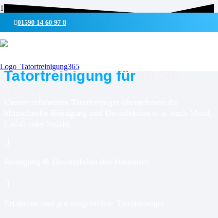
01590 14 60 97 8
UMWELTSCHONENDE REINIGUNG & DESINFEKTION
Tatortreinigung für
Gröde
Unsere erfahrenen Tatortreiniger übernehmen die
blitzschnelle Reinigung und Desinfektion u. a. nach Mord,
Unfall oder Suizid.
Reinigung & Desinfektion des Fundortes
Erfahrene und gut ausgebildete Tatortreiniger