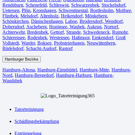
Rendsburg
,
Schenefeld
,
Schleswig
,
Schwarzenbek
,
Stockelsdorf
,
Uetersen
,
Plön
,
Kronshagen
,
Schwentinental
,
Bordesholm
,
Molfsee
,
Flintbek
,
Melsdorf
,
Altenholz
,
Heikendorf
,
Mönkeberg
,
Schönkirchen
,
Dänischenhagen
,
Laboe
,
Brodersdorf
,
Wendtorf
,
Dobersdorf
,
Ascheberg
,
Honigsee
,
Wasbek
,
Aukrug
,
Nortorf
,
Achterwehr
,
Bredenbek
,
Gettorf
,
Strande
,
Schwedeneck
,
Rumohr
,
Schierensee
,
Rodenbek
,
Westensee
,
Haßmoor
,
Emkendorf
,
Groß
Vollstedt
,
Warder
,
Boksee
,
Probsteierhagen
,
Neuwittenberg
,
Büdelsdorf
,
Schacht-Audorf
,
Rastorf
Hamburger Bezirke
Hamburg-Altona
,
Hamburg-Eimsbüttel
,
Hamburg-Mitte
,
Hamburg-
Nord
,
Hamburg-Bergedorf
,
Hamburg-Harburg
,
Hamburg-
Wandsbek
Tatortreinigung
Schädlingsbekämpfung
Entrümpelung