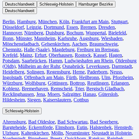
Deutschlandweit
Schleswig-Holstein
Hamburger Bezirke
Deutschlandweit
Berlin⁠
,
Hamburg
,
München
,
Köln⁠
,
Frankfurt am Main
,
Stuttgart
,
Düsseldorf
,
Leipzig
,
Dortmund
,
Essen
,
Bremen
,
Dresden
,
Hannover
,
Nürnberg
,
Duisburg⁠
,
Bochum
,
Wuppertal⁠
,
Bielefeld⁠
,
Bonn⁠
,
Münster⁠
,
Mannheim
,
Karlsruhe
,
Augsburg
,
Wiesbaden⁠
,
Mönchengladbach⁠
,
Gelsenkirchen⁠
,
Aachen⁠
,
Braunschweig
,
Chemnitz⁠
,
Halle (Saale)
⁠,
Magdeburg
,
Freiburg im Breisgau
⁠,
Krefeld⁠
,
Mainz⁠
,
Erfurt
,
Oberhausen⁠
,
Rostock⁠
,
Kassel⁠
,
Hagen
,
Potsdam
,
Saarbrücken⁠
,
Hamm
,
Ludwigshafen am Rhein
⁠,
Oldenburg
(Oldb)
,
Mülheim an der Ruhr
,
Osnabrück⁠
,
Leverkusen
,
Darmstadt⁠
,
Heidelberg
,
Solingen
,
Regensburg
,
Herne⁠
,
Paderborn
,
Neuss
,
Ingolstadt
,
Offenbach am Main
,
Fürth⁠
,
Heilbronn
,
Ulm⁠
,
Pforzheim
,
Würzburg
,
Wolfsburg⁠
,
Göttingen
,
Bottrop
,
Reutlingen
,
Erlangen⁠
,
Koblenz
,
Bremerhaven⁠
,
Remscheid
,
Trier⁠
,
Bergisch Gladbach
,
Recklinghausen
,
Jena⁠
,
Moers⁠
,
Salzgitter⁠
,
Hanau
,
Gütersloh
,
Hildesheim⁠
,
Siegen⁠
,
Kaiserslautern⁠
,
Cottbus⁠
Schleswig-Holstein
Ahrensburg
,
Bad Oldesloe
,
Bad Schwartau
,
Bad Segeberg
,
Bargteheide
,
Eckernförde
,
Elmshorn
,
Eutin
,
Halstenbek
,
Henstedt-
Ulzburg
,
Kaltenkirchen
,
Mölln
,
Neumünster
,
Neustadt in Holstein
,
Norderstedt
,
Pinneberg
,
Preetz
,
Quickborn
,
Ratekau
,
Reinbek
,