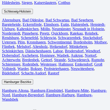
Hildesheim⁠
,
Siegen⁠
,
Kaiserslautern⁠
,
Cottbus⁠
Schleswig-Holstein
Ahrensburg
,
Bad Oldesloe
,
Bad Schwartau
,
Bad Segeberg
,
Bargteheide
,
Eckernförde
,
Elmshorn
,
Eutin
,
Halstenbek
,
Henstedt-
Ulzburg
,
Kaltenkirchen
,
Mölln
,
Neumünster
,
Neustadt in Holstein
,
Norderstedt
,
Pinneberg
,
Preetz
,
Quickborn
,
Ratekau
,
Reinbek
,
Rendsburg
,
Schenefeld
,
Schleswig
,
Schwarzenbek
,
Stockelsdorf
,
Uetersen
,
Plön
,
Kronshagen
,
Schwentinental
,
Bordesholm
,
Molfsee
,
Flintbek
,
Melsdorf
,
Altenholz
,
Heikendorf
,
Mönkeberg
,
Schönkirchen
,
Dänischenhagen
,
Laboe
,
Brodersdorf
,
Wendtorf
,
Dobersdorf
,
Ascheberg
,
Honigsee
,
Wasbek
,
Aukrug
,
Nortorf
,
Achterwehr
,
Bredenbek
,
Gettorf
,
Strande
,
Schwedeneck
,
Rumohr
,
Schierensee
,
Rodenbek
,
Westensee
,
Haßmoor
,
Emkendorf
,
Groß
Vollstedt
,
Warder
,
Boksee
,
Probsteierhagen
,
Neuwittenberg
,
Büdelsdorf
,
Schacht-Audorf
,
Rastorf
Hamburger Bezirke
Hamburg-Altona
,
Hamburg-Eimsbüttel
,
Hamburg-Mitte
,
Hamburg-
Nord
,
Hamburg-Bergedorf
,
Hamburg-Harburg
,
Hamburg-
Wandsbek