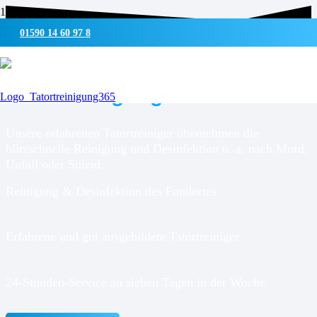
01590 14 60 97 8
UMWELTSCHONENDE REINIGUNG & DESINFEKTION
Tatortreinigung für
Grauel
Unsere erfahrenen Tatortreiniger übernehmen die
blitzschnelle Reinigung und Desinfektion u. a. nach Mord,
Unfall oder Suizid.
Reinigung & Desinfektion des Fundortes
Erfahrene und gut ausgebildete Tatortreiniger
24-Stunden-Service an sieben Tagen in der Woche